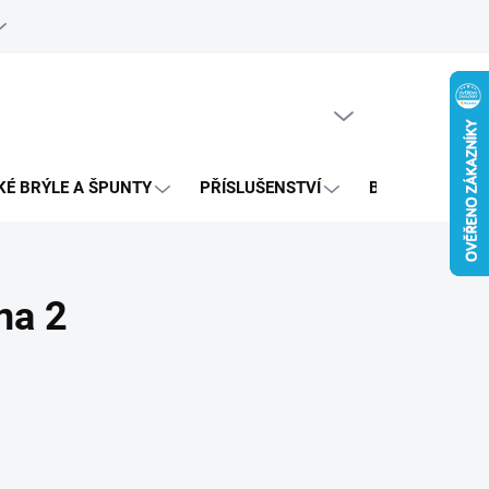
e objednávka
PRÁZDNÝ KOŠÍK
NÁKUPNÍ
KOŠÍK
KÉ BRÝLE A ŠPUNTY
PŘÍSLUŠENSTVÍ
BAZAR
ana 2