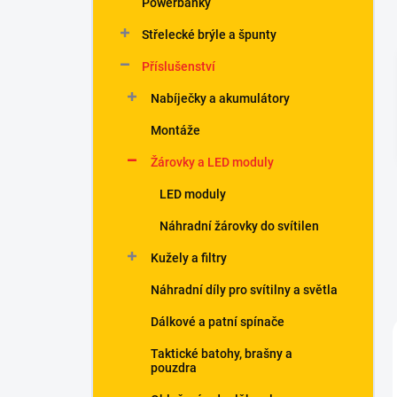
Powerbanky
í
p
Střelecké brýle a špunty
a
n
Příslušenství
e
Nabíječky a akumulátory
l
Montáže
Žárovky a LED moduly
LED moduly
Náhradní žárovky do svítilen
Kužely a filtry
Náhradní díly pro svítilny a světla
Dálkové a patní spínače
Taktické batohy, brašny a
pouzdra