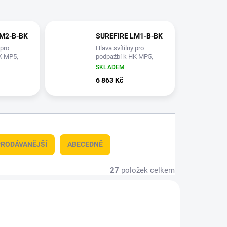
LM2-B-BK
SUREFIRE LM1-B-BK
 pro
Hlava svítilny pro
K MP5,
podpažbí k HK MP5,
ODEJ
500 lm, PRODEJ
SKLADEM
ZE NA
MOŽNÝ POUZE NA
6 863 Kč
ÚZEMÍ ČR!!!
RODÁVANĚJŠÍ
ABECEDNĚ
27
položek celkem
CFL-700
CFL - 120