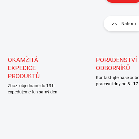
O
v
l
Nahoru
á
d
a
c
í
p
OKAMŽITÁ
PORADENSTVÍ
r
EXPEDICE
ODBORNÍKŮ
v
PRODUKTŮ
k
Kontaktujte naše odbo
y
pracovní dny od 8 - 17
Zboží objednané do 13 h
v
expedujeme ten samý den.
ý
p
i
s
u