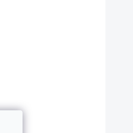
Do košíku
L90314
SML90030
KLADEM
SKLADEM