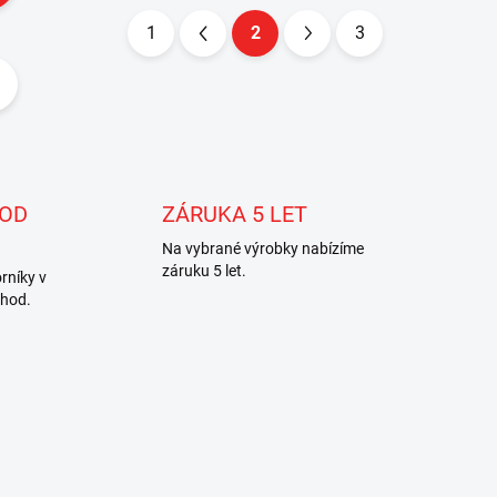
1
2
3
S
t
r
á
n
k
 OD
ZÁRUKA 5 LET
o
Na vybrané výrobky nabízíme
v
záruku 5 let.
rníky v
á
 hod.
n
í