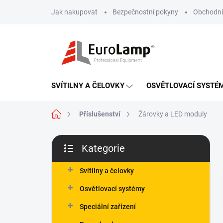
Přejít
Jak nakupovat
Bezpečnostní pokyny
Obchodní
na
obsah
SVÍTILNY A ČELOVKY
OSVĚTLOVACÍ SYSTÉ
Domů
Příslušenství
Žárovky a LED moduly
P
Kategorie
o
Přeskočit
s
kategorie
t
Svítilny a čelovky
r
Osvětlovací systémy
a
n
Speciální zařízení
n