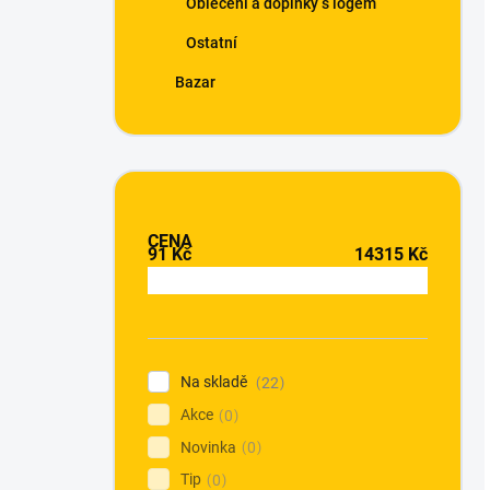
Oblečení a doplňky s logem
Ostatní
Bazar
CENA
91
Kč
14315
Kč
Na skladě
22
Akce
0
Novinka
0
Tip
0