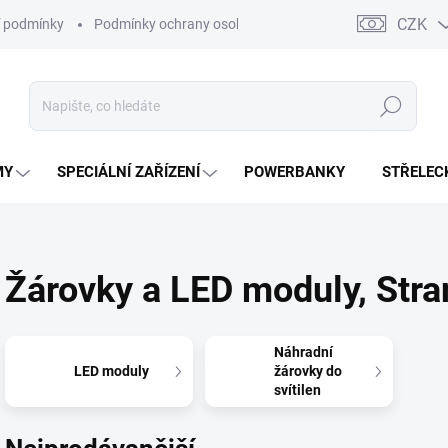
CZK
 podmínky
Podmínky ochrany osobních údajů
Kontakty
Moj
Hledat
MY
SPECIÁLNÍ ZAŘÍZENÍ
POWERBANKY
STŘELEC
Žárovky a LED moduly
, Str
Náhradní
LED moduly
žárovky do
svítilen