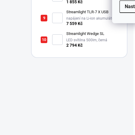
1x18650, 3600mAh, USB-C
1 855 Kč
Nast
Streamlight TLR-7 X USB
napájení na Li-ion akumulátor,
725 lm / 550 lm
7 559 Kč
Streamlight Wedge SL
LED svítilna 500lm, černá
2 794 Kč