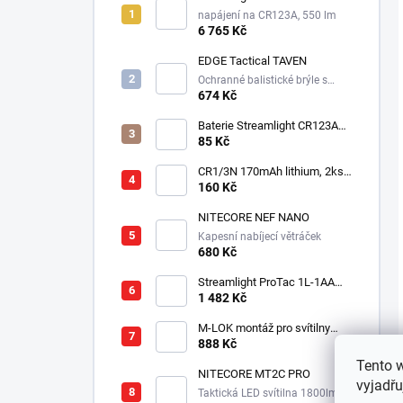
napájení na CR123A, 550 lm
6 765 Kč
EDGE Tactical TAVEN
Ochranné balistické brýle s
technologií VaporShield
674 Kč
Baterie Streamlight CR123A
3V - Lithiová
85 Kč
CR1/3N 170mAh lithium, 2ks v
balení
160 Kč
NITECORE NEF NANO
Kapesní nabíjecí větráček
680 Kč
Streamlight ProTac 1L-1AA
taktická svítilna, 350 lm, 160
1 482 Kč
m
M-LOK montáž pro svítilny
Streamlight Rail Mount
888 Kč
Tento 
NITECORE MT2C PRO
vyjadřu
Taktická LED svítilna 1800lm,