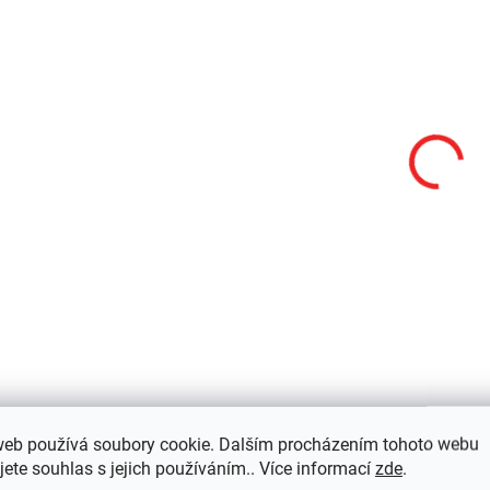
370,25 Kč bez DPH
Do košíku
Detail
MN11
SM
web používá soubory cookie. Dalším procházením tohoto webu
jete souhlas s jejich používáním.. Více informací
zde
.
SKLADEM
S