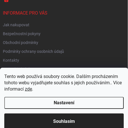
INFORMACE PRO VÁS
Jak nakupovat
Bezpečnostní pokyny
Obchodní podmínky
Podmínky ochrany osobních údajů
Kontakty
Moje objednávka
Tento web používá soubory cookie. Dalším procházením
tohoto webu vyjadřujete souhlas s jejich používáním.. Více
informací
zde
.
HEUREKA
Nastavení
Copyright 2026
EUROLAMP.cz
. Všechna práva vyhrazena.
Souhlasím
Vytvořil Shoptet