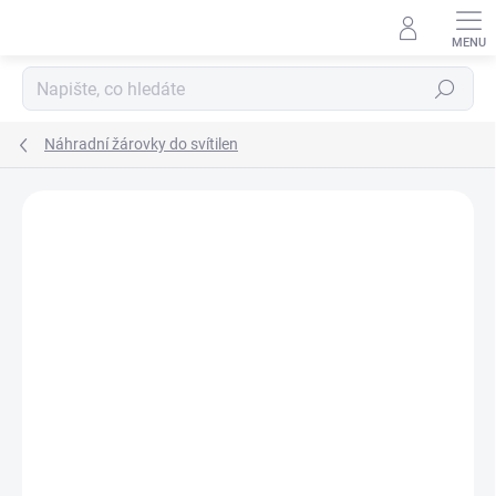
Přejít
na
obsah
Hledat
Náhradní žárovky do svítilen
ZNAČKA:
STREAMLIGHT