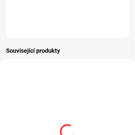
−
+
Přidat do košíku
ZEPTAT SE
HLÍDAT
Související produkty
AKCE
SKLADEM
STREAMLIGHT LITEBOX