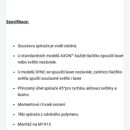
Specifikace:
Soustava spínače je vodě odolná.
U standardních modelů AXON™ každé tlačítko spouští laser
nebo světlo nezávisle.
U modelů SYNC se spuuští laser nezávisle, zatímco tlačítko
světla spuští současně světlo i laser.
Přirozený úhel spínače 45°pro rychlou aktivaci svítilny a
laseru.
Momentové i trvalé svícení.
Tělo spínače z odolného polymeru.
Montáž na M1913.