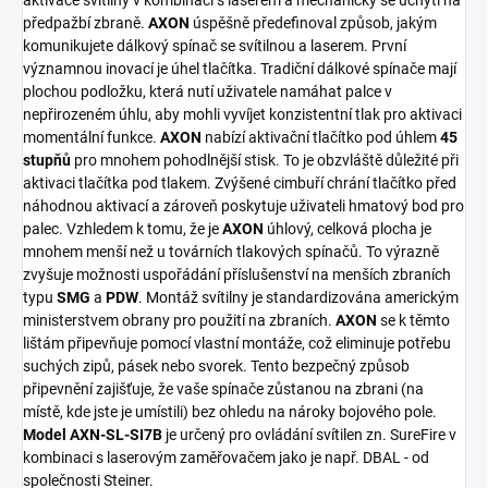
aktivace svítilny v kombinaci s laserem a mechanicky se uchytí na
předpažbí zbraně.
AXON
úspěšně předefinoval způsob, jakým
komunikujete dálkový spínač se svítilnou a laserem. První
významnou inovací je úhel tlačítka. Tradiční dálkové spínače mají
plochou podložku, která nutí uživatele namáhat palce v
nepřirozeném úhlu, aby mohli vyvíjet konzistentní tlak pro aktivaci
momentální funkce.
AXON
nabízí aktivační tlačítko pod úhlem
45
stupňů
pro mnohem pohodlnější stisk. To je obzvláště důležité při
aktivaci tlačítka pod tlakem. Zvýšené cimbuří chrání tlačítko před
náhodnou aktivací a zároveň poskytuje uživateli hmatový bod pro
palec. Vzhledem k tomu, že je
AXON
úhlový, celková plocha je
mnohem menší než u továrních tlakových spínačů. To výrazně
zvyšuje možnosti uspořádání příslušenství na menších
zbraních
typu
SMG
a
PDW
. Montáž svítilny je standardizována americkým
ministerstvem obrany pro použití na zbraních.
AXON
se k těmto
lištám připevňuje pomocí vlastní montáže, což eliminuje potřebu
suchých zipů, pásek nebo svorek. Tento bezpečný způsob
připevnění zajišťuje, že vaše spínače zůstanou na zbrani (na
místě, kde jste je umístili) bez ohledu na nároky bojového pole.
Model AXN-SL-SI7B
je určený pro ovládání svítilen zn. SureFire v
kombinaci s laserovým zaměřovačem jako je např. DBAL - od
společnosti Steiner.