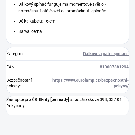
Dálkový spínač funguje ma momentové světlo -
namáčknutí, stálé světlo - promáčknutí spínače.
Délka kabelu: 16 cm
Barva: černá
Kategorie
:
Dálkové a patní spínače
EAN
:
810007881294
Bezpečnostní
https://www.eurolamp.cz/bezpecnostni-
pokyny
:
pokyny/
Zástupce pro ČR:
B-rdy [be ready] s.r.o.
Jiráskova 398, 337 01
Rokycany