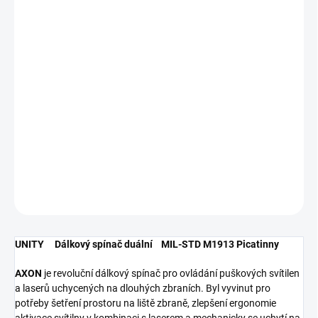
4 772,73 Kč bez DPH
Měrná
SKLADEM
cena:
MŮŽEME
DORUČIT DO:
12.8.2026
−
+
Přidat do košíku
DETAILNÍ INFORMACE
ZEPTAT SE
HLÍDAT
UNITY Dálkový spínač duální MIL-STD M1913 Picatinny
AXON
je revoluční dálkový spínač pro ovládání puškových svítilen
a laserů uchycených na dlouhých zbraních. Byl vyvinut pro
potřeby šetření prostoru na liště zbraně, zlepšení ergonomie