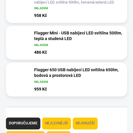
nabíjecí LED svítilna 900lm, červená/zelená LED
SKLADEM
958 Kč
Flagger Mini - USB nabíjecí LED svítilna 500lm,
teplá a studená LED
SKLADEM
486 Kč
Flagger 650 USB nabíjecí LED svítilna 650lm,
bodová a prostorová LED
SKLADEM
959 Kč
Ř
a
DOPORUČUJEME
NEJLEVNĚJŠÍ
NEJDRAŽŠÍ
z