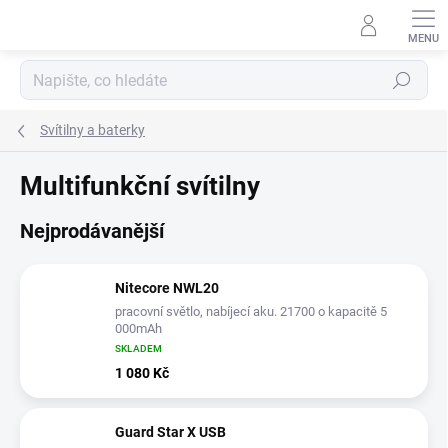
Přejít
na
obsah
Hledat
Svítilny a baterky
Multifunkční svítilny
Nejprodávanější
Nitecore NWL20
pracovní světlo, nabíjecí aku. 21700 o kapacitě 5
000mAh
SKLADEM
1 080 Kč
Guard Star X USB