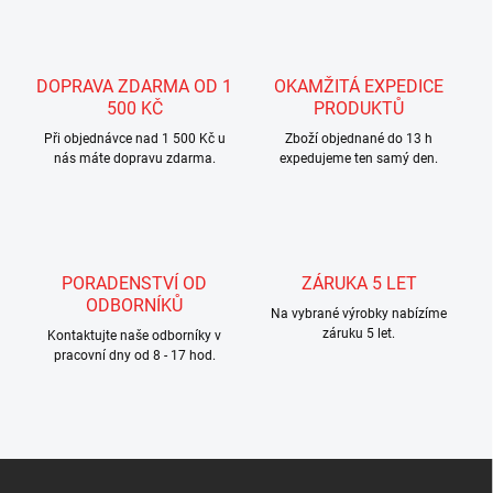
á
d
a
c
DOPRAVA ZDARMA OD 1
OKAMŽITÁ EXPEDICE
í
500 KČ
PRODUKTŮ
p
r
Při objednávce nad 1 500 Kč u
Zboží objednané do 13 h
nás máte dopravu zdarma.
v
expedujeme ten samý den.
k
y
v
ý
p
PORADENSTVÍ OD
ZÁRUKA 5 LET
i
ODBORNÍKŮ
s
Na vybrané výrobky nabízíme
u
záruku 5 let.
Kontaktujte naše odborníky v
pracovní dny od 8 - 17 hod.
Z