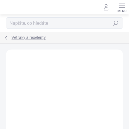
Přejít
na
obsah
Hledat
Větráky a repelenty
ZNAČKA:
NITECORE