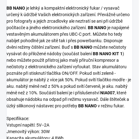
BB NANO
je lehký a kompaktní elektronický fukar / vysavač
určený k údržbě Vašich elektronických zařízení. Převážně určeno
pro fotografy a jejich zrcadlovky ale neztratí se ani při údržbě
počítacče a jiného elektronického zařízení.
BB NANO
je napájené
vestavěným akumulátorem přes UBC-C port. Můžete ho tedy
nabíjet pohodlně jak ze sítě tak i přes powerbanku. Disponuje
dvěni režimy čištění zařízení. Buď s
BB NANO
můžete nečistoty
vysávat do přiložené nádoby (součást balení
BB NANO KIT 1
)
nebo můžete použít přístroj jako malý příruční kompresor a
nečistoty z elektronického zařízení vyfoukat. Stav akumulátoru
poznáte při stisknutí tlačítka ON/OFF. Pokud svítí zeleně -
akumulátor je nabitý z více jak 50%. Pokud svítí tlačítko modře - je
aku. nabitý méně než z 50% a pokud svítí červeně, je aku. nabitý
méně než z 10%. Součástí balení je i příslušenství
NIA007
, které
obsahuje nádobku na odpad při režimu vysavač. Dále štěteček a
úzký silikonový nástavec pro potřeby
BB NANO
v režinu fukar.
Specifikace:
Vstupní napětí: 5V⎓2A
Jmenovitý výkon: 30W
Kapacita akumulátoru: 4,8Wh