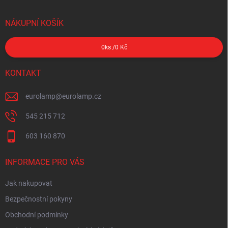
NÁKUPNÍ KOŠÍK
0
ks /
0 Kč
KONTAKT
eurolamp
@
eurolamp.cz
545 215 712
603 160 870
INFORMACE PRO VÁS
Jak nakupovat
Bezpečnostní pokyny
Obchodní podmínky