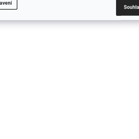
avení
aku, 3 druhy bílého světla,
aku, černá
Souhl
1 236 Kč
1 855 Kč
černá
1 021,49 Kč bez DPH
1 533,06 Kč bez DPH
Detail
Do košíku
NU21
NU25