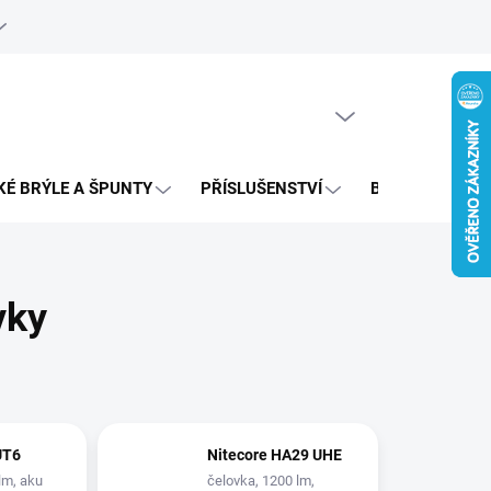
e objednávka
PRÁZDNÝ KOŠÍK
NÁKUPNÍ
KOŠÍK
KÉ BRÝLE A ŠPUNTY
PŘÍSLUŠENSTVÍ
BAZAR
vky
UT6
Nitecore HA29 UHE
lm, aku
čelovka, 1200 lm,