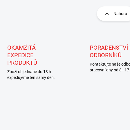
O
v
l
Nahoru
á
d
a
c
í
p
OKAMŽITÁ
PORADENSTVÍ
r
EXPEDICE
ODBORNÍKŮ
v
PRODUKTŮ
k
Kontaktujte naše odbo
y
pracovní dny od 8 - 17
Zboží objednané do 13 h
v
expedujeme ten samý den.
ý
p
i
s
u