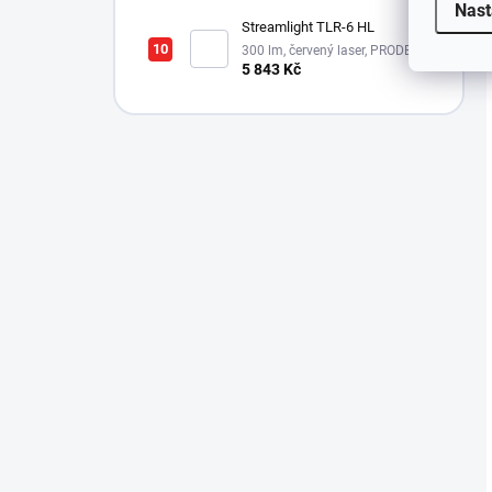
Nast
Streamlight TLR-6 HL
300 lm, červený laser, PRODEJ
MOŽNÝ POUZE NA ÚZEMÍ ČR!!!
5 843 Kč