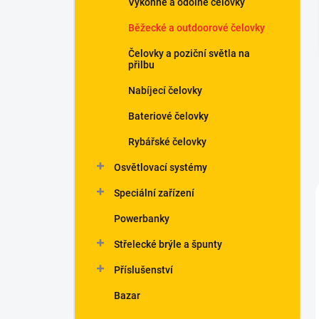
Výkonné a odolné čelovky
í
p
Běžecké a outdoorové čelovky
a
n
Čelovky a poziční světla na
přilbu
e
l
Nabíjecí čelovky
Bateriové čelovky
Rybářské čelovky
Osvětlovací systémy
Speciální zařízení
Powerbanky
Střelecké brýle a špunty
Příslušenství
Bazar