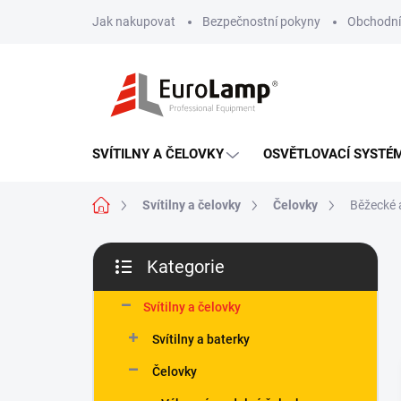
Přejít
Jak nakupovat
Bezpečnostní pokyny
Obchodní
na
obsah
SVÍTILNY A ČELOVKY
OSVĚTLOVACÍ SYSTÉ
Domů
Svítilny a čelovky
Čelovky
Běžecké 
P
Kategorie
o
Přeskočit
s
kategorie
t
Svítilny a čelovky
r
Svítilny a baterky
a
n
Čelovky
n