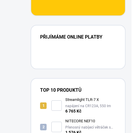
PŘIJÍMÁME ONLINE PLATBY
TOP 10 PRODUKTŮ
Streamlight TLR-7 X
napájení na CR123A, 550 lm
6 765 Kč
NITECORE NEF10
Přenosný nabíjecí větráček s
10000 mAh powerbankou, a
1 576 Kč