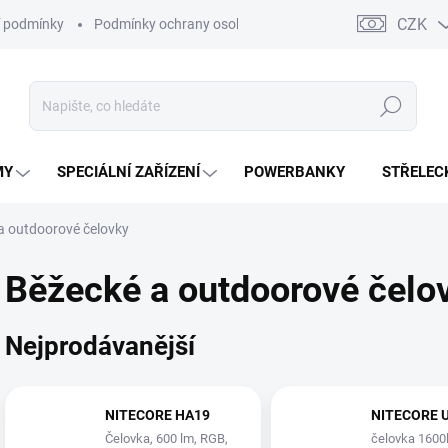
CZK
 podmínky
Podmínky ochrany osobních údajů
Kontakty
Moj
Hledat
MY
SPECIÁLNÍ ZAŘÍZENÍ
POWERBANKY
STŘELEC
a outdoorové čelovky
Běžecké a outdoorové čelo
Nejprodávanější
NITECORE HA19
NITECORE 
Čelovka, 600 lm, RGB,
čelovka 1600