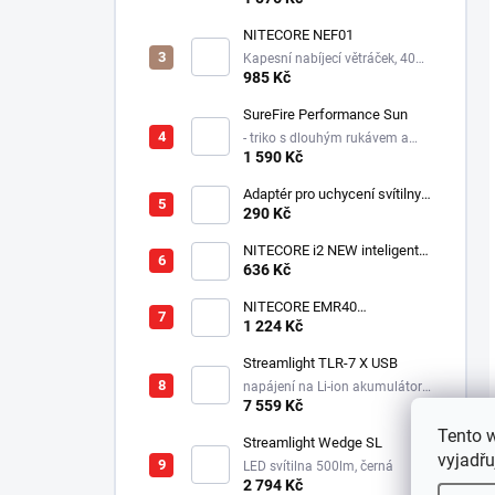
světlem po obvodu
NITECORE NEF01
Kapesní nabíjecí větráček, 4000
mAh
985 Kč
SureFire Performance Sun
- triko s dlouhým rukávem a
kapucí proti slunci a větru -
1 590 Kč
logo SUREFIRE
Adaptér pro uchycení svítilny
do přilby Dräger HPS 7000
290 Kč
NITECORE i2 NEW inteligentní
nabíječka-dvě nezávislé
636 Kč
pozice, nabíjí Li-Ion, Ni-MH,
Ni-Cd, 12/230V
NITECORE EMR40
elektronický repelent,
1 224 Kč
7800mAh, USB-C, MOLLE
uchycení, až 5m dosah
Streamlight TLR-7 X USB
napájení na Li-ion akumulátor,
725 lm / 550 lm
7 559 Kč
Tento 
Streamlight Wedge SL
vyjadřu
LED svítilna 500lm, černá
2 794 Kč