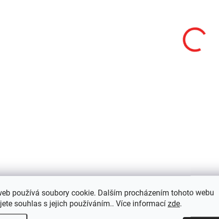
NOVINKA
HA27 UHE
H
NA DOTAZ
S
Nitecore HA27 UHE
Nitecore HA29 U
web používá soubory cookie. Dalším procházením tohoto webu
jete souhlas s jejich používáním.. Více informací
zde
.
čelovka, 800 lm,
čelovka, 1200 lm,
odnímatelný HLB1500
odnímatelný HLB25