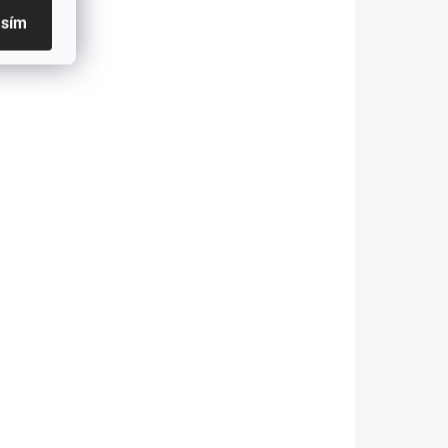
360lm, integrovaný Li-ion
asím
775 Kč
aku. 500 mAh, černá
640,50 Kč bez DPH
Detail
MCT V2
NU25MCT UL