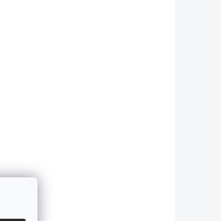
A29 UHE
NU20 CLASSIC
KLADEM
NA DOTAZ
HE
NITECORE NU20
Classic
00
čelovka USB-C nabíjecí,