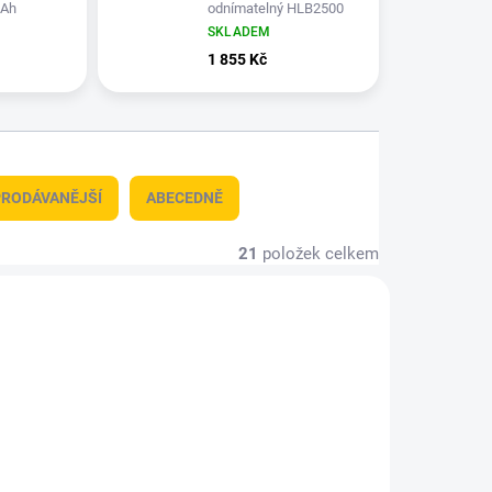
mAh
odnímatelný HLB2500
aku, černá
SKLADEM
1 855 Kč
RODÁVANĚJŠÍ
ABECEDNĚ
21
položek celkem
OM700R
HA11 2024R