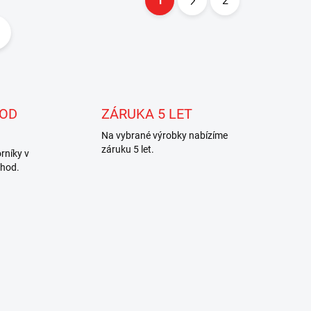
1
2
S
t
r
á
n
k
 OD
ZÁRUKA 5 LET
o
Na vybrané výrobky nabízíme
v
záruku 5 let.
rníky v
á
 hod.
n
í