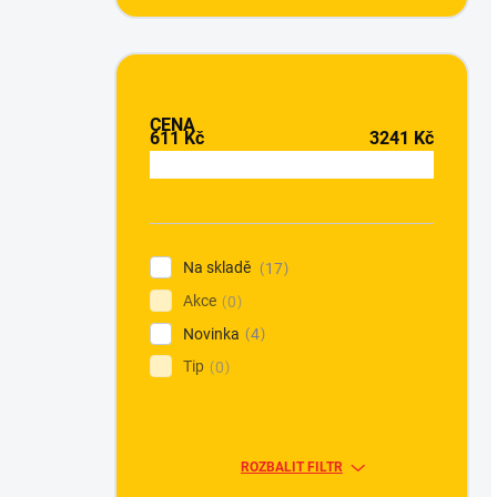
CENA
611
Kč
3241
Kč
Na skladě
17
Akce
0
Novinka
4
Tip
0
ROZBALIT FILTR