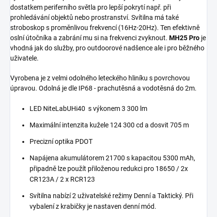
dostatkem periferního světla pro lepší pokrytí např. při
prohledávání objektů nebo prostranství. Svítilna má také
stroboskop s proměnlivou frekvencí (16Hz-20Hz). Ten efektivně
oslní útočníka a zabrání mu si na frekvenci zvyknout.
MH25 Pro
je
vhodná jak do služby, pro outdoorové nadšence ale i pro běžného
uživatele.
Vyrobena je z velmi odolného leteckého hliníku s povrchovou
úpravou. Odolná je dle IP68 - prachutěsná a vodotěsná do 2m.
LED NiteLabUHi40 s výkonem 3 300 lm
Maximální intenzita kužele 124 300 cd a dosvit 705 m
Precizní optika PDOT
Napájena akumulátorem 21700 s kapacitou 5300 mAh,
připadně lze použít přiloženou redukci pro 18650 / 2x
CR123A / 2 x RCR123
Svítilna nabízí 2 uživatelské režimy Denní a Taktický. Při
vybalení z krabičky je nastaven denní mód.