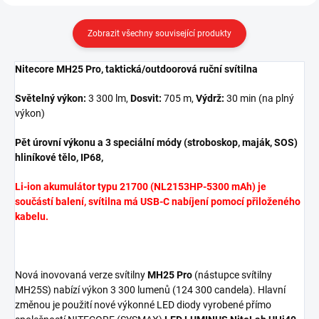
Zobrazit všechny související produkty
Nitecore MH25 Pro, taktická/outdoorová ruční svítilna
Světelný výkon:
3 300 lm,
Dosvit:
705 m,
Výdrž:
30 min (na plný
výkon)
Pět úrovní výkonu a 3 speciální módy (stroboskop, maják, SOS)
hliníkové tělo, IP68,
Li-ion akumulátor typu 21700 (NL2153HP-5300 mAh) je
součástí balení, svítilna má USB-C nabíjení pomocí přiloženého
kabelu.
Nová inovovaná verze svítilny
MH25 Pro
(nástupce svítilny
MH25S) nabízí výkon 3 300 lumenů (124 300 candela). Hlavní
změnou je použití nové výkonné LED diody vyrobené přímo