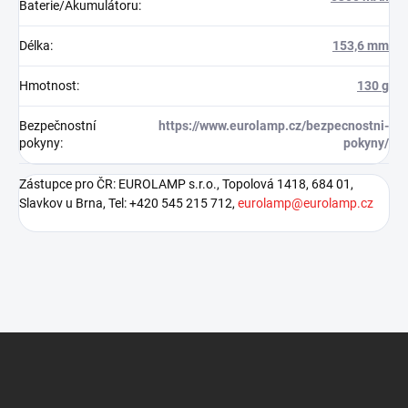
Baterie/Akumulátoru
:
Délka
:
153,6 mm
Hmotnost
:
130 g
Bezpečnostní
https://www.eurolamp.cz/bezpecnostni-
pokyny
:
pokyny/
Zástupce pro ČR: EUROLAMP s.r.o., Topolová 1418, 684 01,
Slavkov u Brna, Tel: +420 545 215 712,
eurolamp@eurolamp.cz
Z
á
p
a