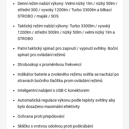
Denní režim nabízí výkony: Velmi nízký 1lm / nízký 50lm /
střední 300 / vysoky 1200lm / Turbo 3300lm a blikací
STROBO / maják / SOS
Taktický režim nabízí výkony: Turbo 3300lm / vysoký
1200lm / střední 300lm / nízký 50lm / velmi nízký 1lm a
STROBO
Patní taktický spínač pro zapnutí / vypnutí svítilny. Boční
spínač pro ovládání režimů
Stroboskop s proměnlivou frekvencí
Indikátor baterie a zvoleného režimu světla se nachází po
stranách bočního tlačítka prom ovládání režimů
Inteligentní nabíjení s USB-C konektorem
Automatická regulace výkonu podle teploty svítilny aby
bylo dosaženo maximální efektivity
Ochrana proti přepólování
Sklíčko s vrstvou odolnou proti poškrábání