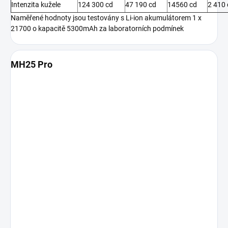
Intenzita kužele
124 300 cd
47 190 cd
14560 cd
2 410 
Naměřené hodnoty jsou testovány s Li-ion akumulátorem 1 x
21700 o kapacitě 5300mAh za laboratorních podmínek
MH25 Pro