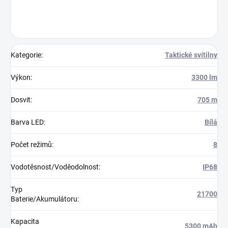
Kategorie
:
Taktické svítilny
Výkon
:
3300 lm
Dosvit
:
705 m
Barva LED
:
Bílá
Počet režimů
:
8
Vodotěsnost/Voděodolnost
:
IP68
Typ
21700
Baterie/Akumulátoru
:
Kapacita
5300 mAh