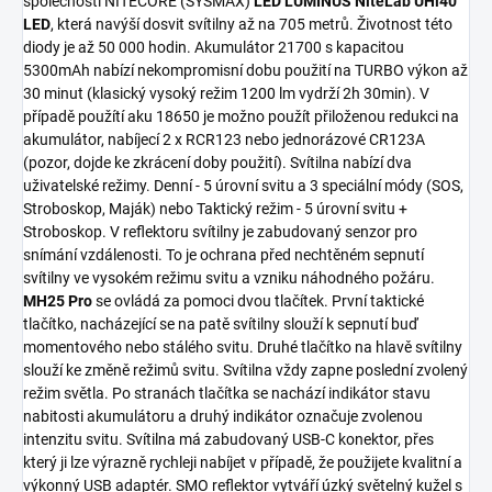
společností NITECORE (SYSMAX)
LED LUMINUS NiteLab UHi40
LED
, která navýší dosvit svítilny až na 705 metrů. Životnost této
diody je až 50 000 hodin. Akumulátor 21700 s kapacitou
5300mAh nabízí nekompromisní dobu použití na TURBO výkon až
30 minut (klasický vysoký režim 1200 lm vydrží 2h 30min). V
případě použítí aku 18650 je možno použít přiloženou redukci na
akumulátor, nabíjecí 2 x RCR123 nebo jednorázové CR123A
(pozor, dojde ke zkrácení doby použití). Svítilna nabízí dva
uživatelské režimy. Denní - 5 úrovní svitu a 3 speciální módy (SOS,
Stroboskop, Maják) nebo Taktický režim - 5 úrovní svitu +
Stroboskop. V reflektoru svítilny je zabudovaný senzor pro
snímání vzdálenosti. To je ochrana před nechtěném sepnutí
svítilny ve vysokém režimu svitu a vzniku náhodného požáru.
MH25 Pro
se ovládá za pomoci dvou tlačítek. První taktické
tlačítko, nacházející se na patě svítilny slouží k sepnutí buď
momentového nebo stálého svitu. Druhé tlačítko na hlavě svítilny
slouží ke změně režimů svitu. Svítilna vždy zapne poslední zvolený
režim světla. Po stranách tlačítka se nachází indikátor stavu
nabitosti akumulátoru a druhý indikátor označuje zvolenou
intenzitu svitu. Svítilna má zabudovaný USB-C konektor, přes
který ji lze výrazně rychleji nabíjet v případě, že použijete kvalitní a
výkonný USB adaptér. SMO reflektor vytváří úzký světelný kužel s