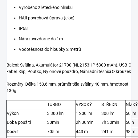
Vyrobeno z leteckého hliníku
HAII povrchová úprava (elox)
IP68
Nárazuvrzdorné do 1m
Vodotěsnost do hloubky 2 metrů
Balení: Svítilna, Akumulátor 21700 (NL2153HP 5300 mAh), USB-C
kabel, Klip, Poutko, Nylonové pouzdro, Náhradní těsnící O kroužek
Rozměry: Délka 153,6 mm, průměr těla svítilny 40 mm, hmotnost
130g
TURBO
VYSOKÝ
STŘEDNÍ
NÍZKÝ
Výkon
3 300 lm
1 200 lm
300 lm
50 lm
Doba použití
30min
2h 30min
7h 30min
50 h
Dosvit
705 m
443 m
241 m
98 m