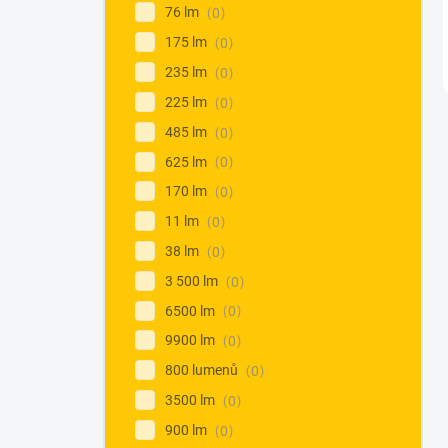
76 lm
0
175 lm
0
235 lm
0
225 lm
0
485 lm
0
625 lm
0
170 lm
0
11 lm
0
38 lm
0
3 500 lm
0
6500 lm
0
9900 lm
0
800 lumenů
0
3500 lm
0
900 lm
0