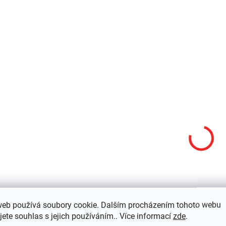
NITECORE - CI7 svítilna
NITECORE E4K
se dvěmi druhy LED
outdoorová nabíje
bílá (2500 lm) / IR
svítilna, Li-ion 21
(7000mW)
4400 lm, 211 m
4 043 Kč
1 990 Kč
3 341,32 Kč bez DPH
1 644,63 Kč bez DPH
Do košíku
Do košíku
MH12 PRO
MH
web používá soubory cookie. Dalším procházením tohoto webu
jete souhlas s jejich používáním.. Více informací
zde
.