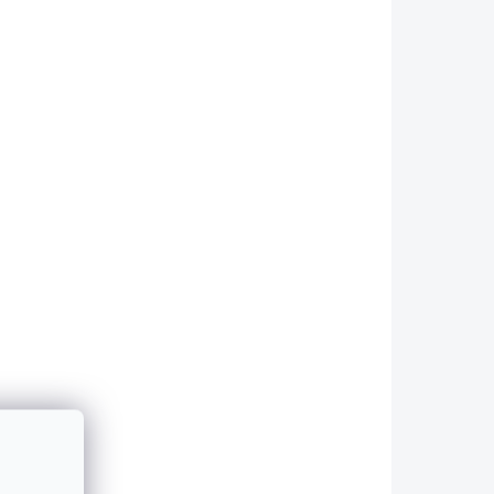
NITECORE HC33
cí
čelovka, CREE XHP 30
700,
LED, 1800 lm, 1x18650
nebo 2xCR123 s
2 705 Kč
diffuserem
2 235,54 Kč bez DPH
Do košíku
AKCE
25 PRO
MH25V2 HUNTING