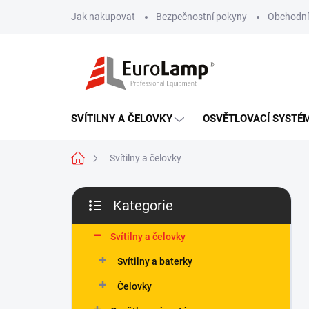
Přejít
Jak nakupovat
Bezpečnostní pokyny
Obchodní
na
obsah
SVÍTILNY A ČELOVKY
OSVĚTLOVACÍ SYSTÉ
Domů
Svítilny a čelovky
P
Kategorie
o
Přeskočit
s
kategorie
t
Svítilny a čelovky
r
Svítilny a baterky
a
n
Čelovky
n