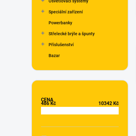
Osvětlovací systémy
í
p
Speciální zařízení
a
n
Powerbanky
e
Střelecké brýle a špunty
l
Příslušenství
Bazar
CENA
486
Kč
10342
Kč