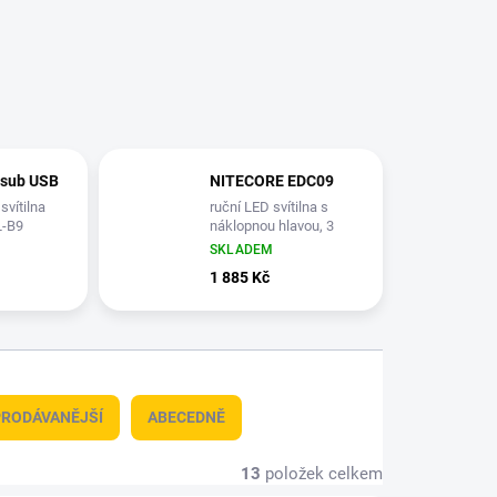
 sub USB
NITECORE EDC09
svítilna
ruční LED svítilna s
L-B9
náklopnou hlavou, 3
odstíny bílé, integrovaný
SKLADEM
aku 1100 mAh
1 885 Kč
RODÁVANĚJŠÍ
ABECEDNĚ
13
položek celkem