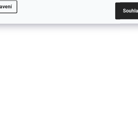
avení
Souhl
SKLADEM
S
NITECORE MH12 Pro
NITECORE MH25 
taktická LED svítilna, 3
taktická LED svíti
300 lm, 505m, 1x
300 lm, 705m, 1x
21700, USB-C nabíjení
21700, USB-C nab
2 779 Kč
3 092 Kč
2 296,69 Kč bez DPH
2 555,37 Kč bez DPH
Do košíku
Do košíku