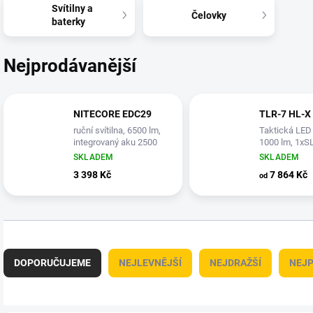
Svítilny a
Čelovky
baterky
Nejprodávanější
NITECORE EDC29
TLR-7 HL-X
ruční svítilna, 6500 lm,
Taktická LED 
integrovaný aku 2500
1000 lm, 1xS
mAh
nabíjecí aku.
SKLADEM
SKLADEM
3 398 Kč
7 864 Kč
od
Ř
a
DOPORUČUJEME
NEJLEVNĚJŠÍ
NEJDRAŽŠÍ
NEJP
z
e
n