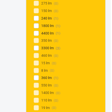
275 lm
0
150 lm
0
240 lm
1
1800 lm
1
4400 lm
1
350 lm
0
3300 lm
3
460 lm
0
15 lm
0
8 lm
0
360 lm
1
550 lm
0
1400 lm
0
110 lm
0
19 lm
0