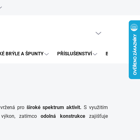
e objednávka
PRÁZDNÝ KOŠÍK
NÁKUPNÍ
KOŠÍK
KÉ BRÝLE A ŠPUNTY
PŘÍSLUŠENSTVÍ
BAZAR
vržená pro
široké spektrum aktivit.
S využitím
 výkon, zatímco
odolná konstrukce
zajišťuje