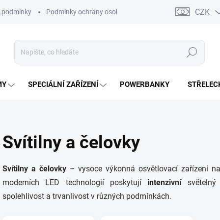
CZK
 podmínky
Podmínky ochrany osobních údajů
Kontakty
Moj
Hledat
MY
SPECIÁLNÍ ZAŘÍZENÍ
POWERBANKY
STŘELEC
Svítilny a čelovky
Svítilny a čelovky
– vysoce výkonná osvětlovací zařízení na
moderních LED technologií poskytují
intenzivní
světelný
spolehlivost a trvanlivost v různých podmínkách.