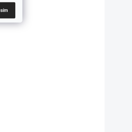
asím
KLADEM
SKLADEM
Pro
NITECORE MH25 V2
lna, 3
KIT Lovecká sada
2 990 Kč
íjení
2 471,07 Kč bez DPH
Do košíku