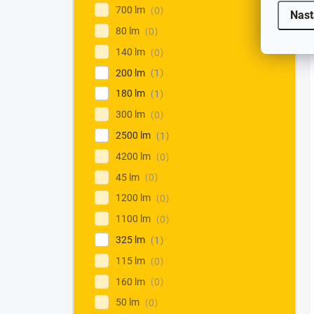
700 lm
0
Nast
80 lm
0
140 lm
0
200 lm
1
180 lm
1
300 lm
0
2500 lm
1
4200 lm
0
45 lm
0
1200 lm
0
1100 lm
0
325 lm
1
115 lm
0
160 lm
0
50 lm
0