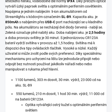
leteckého hliníku, voděodolné dle normy
IPX4
. Díky precizní optice
vytváří úzký paprsek světla s optimálním periferním osvětlením.
Napájena je jedním nabíjecím li-ion akumulátorem od
Streamlightu s kódovým označením
SL-B9
. Kapacita aku. je
850mAh
s nabíjením přes
USB-C
port nacházející se u kladného
pólu. Na akumulátoru se necházejí dvě diody červená - nabíjí se.
Zelená označuje plně nabitý aku. Doba nabíjení aku. je
2,5 hodiny
a doba provozu svítilny je 30 minut. S jednorázovou CR123A
baterií vydrží svítilna v provozu až 1,5 hodiny. Svítilna má k
dispozici dva tipy ovládacích tlačítek. Vysoké a nízké. Každý
uživatel si může zvolit podle svých preferencí. Díky speciálnímu
mechanismu pro uchycení na lištu lze jednoduše připojit nebo
odpojit bez nutnosti používat jakékoliv nářadí nebo nebo
manipulovat s rukama před hlavní.
1100 lumenů, 303 m dosvit, 30 min. výdrž, 23 000 cd na
aku. SL-B9
550 lumenů, 210 m dosvit, 1 hod 30 min. výdrž, 11 000 cd
na baterii CR123A
Optika vytvářející ostrý kužel s optimálním periferním
světlem