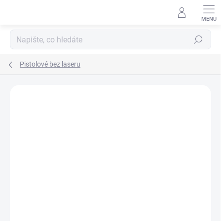
Přejít
na
obsah
Hledat
Pistolové bez laseru
ZNAČKA:
STREAMLIGHT