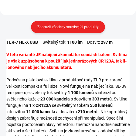
Zobrazit všechny související produkty
TLR-7 HL-X USB
Světelný tok:
1100 lm
Dosvit:
297 m
V této variantě JE nabíjecí akumulátor součástí balení. Svítilna
je však uzpůsobena k použití jak jednorázových CR123A, tak li-
ionového nabíjecího akumulátoru.
Podvěsná pistolová svítilna z produktové řady TLR pro zbraně
velikosti compakt a full size. Nově funguje na nabíjecí aku. SL-B9,
ten generuje světelný tok svítilny
1 100 lumenů
s intenzitou
světelného kužele
23 000 kandela
s dosvitem
303 metrů
. Svítilna
funguje i na
1 x CR123A
se světelným tokem
550 lumenů
,
intenzitou
11 000 kancela
a dosvitem
210 metrů
. Nízkoprofilový
design zabraňuje možnosti zachycení při manipulaci. Speciální
pojistka pootočením hlavy reflektoru znemožní náhodné nechtěné
aktivaci a šetří baterie. Svítilna je zkonsturována z odolné slitiny