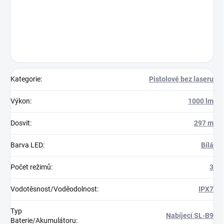
Kategorie
:
Pistolové bez laseru
Výkon
:
1000 lm
Dosvit
:
297 m
Barva LED
:
Bílá
Počet režimů
:
3
Vodotěsnost/Voděodolnost
:
IPX7
Typ
Nabíjecí SL-B9
Baterie/Akumulátoru
: