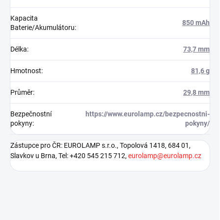
Kapacita
850 mAh
Baterie/Akumulátoru
:
Délka
:
73,7 mm
Hmotnost
:
81,6 g
Průměr
:
29,8 mm
Bezpečnostní
https://www.eurolamp.cz/bezpecnostni-
pokyny
:
pokyny/
Zástupce pro ČR: EUROLAMP s.r.o., Topolová 1418, 684 01,
Slavkov u Brna, Tel: +420 545 215 712,
eurolamp@eurolamp.cz