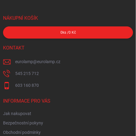
NÁKUPNÍ KOŠÍK
0
ks /
0 Kč
KONTAKT
eurolamp
@
eurolamp.cz
545 215 712
603 160 870
INFORMACE PRO VÁS
Jak nakupovat
Bezpečnostní pokyny
Obchodní podmínky