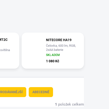
MT2C
NITECORE HA19
Čelovka, 600 lm, RGB,
2xAA baterie
svítilna
650,
SKLADEM
B-C
1 080 Kč
RODÁVANĚJŠÍ
ABECEDNĚ
1
položek celkem