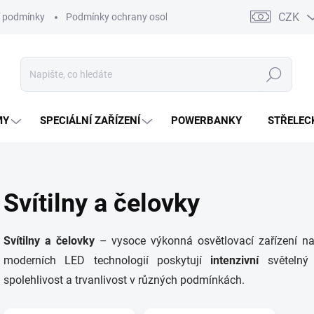
CZK
 podmínky
Podmínky ochrany osobních údajů
Kontakty
Moj
Hledat
MY
SPECIÁLNÍ ZAŘÍZENÍ
POWERBANKY
STŘELEC
Svítilny a čelovky
Svítilny a čelovky
– vysoce výkonná osvětlovací zařízení na
moderních LED technologií poskytují
intenzivní
světelný
spolehlivost a trvanlivost v různých podmínkách.