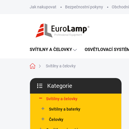
Přejít
Jak nakupovat
Bezpečnostní pokyny
Obchodní
na
obsah
SVÍTILNY A ČELOVKY
OSVĚTLOVACÍ SYSTÉ
Domů
Svítilny a čelovky
P
Kategorie
o
Přeskočit
s
kategorie
t
Svítilny a čelovky
r
Svítilny a baterky
a
n
Čelovky
n