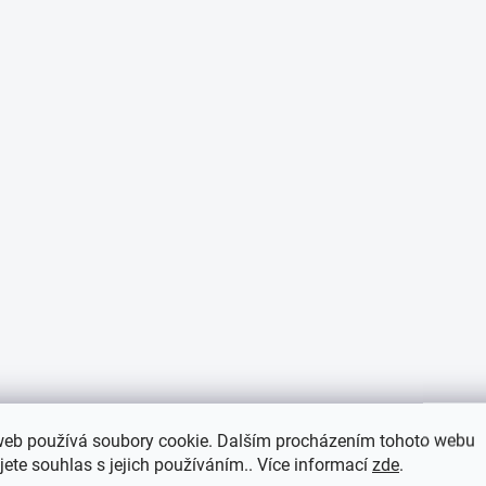
p
i
s
u
web používá soubory cookie. Dalším procházením tohoto webu
jete souhlas s jejich používáním.. Více informací
zde
.