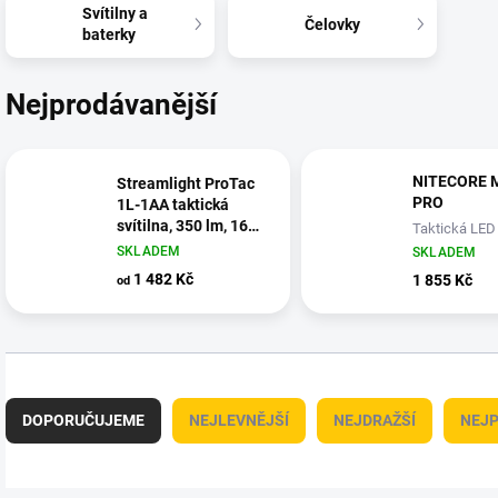
Svítilny a
Čelovky
baterky
Nejprodávanější
NITECORE 
Streamlight ProTac
PRO
1L-1AA taktická
svítilna, 350 lm, 160
Taktická LED 
m
1800lm, 1x18
SKLADEM
SKLADEM
3600mAh, US
1 482 Kč
1 855 Kč
od
Ř
a
DOPORUČUJEME
NEJLEVNĚJŠÍ
NEJDRAŽŠÍ
NEJP
z
e
n