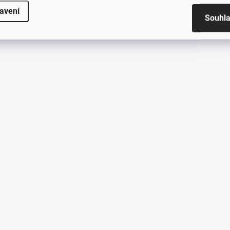
avení
Souhl