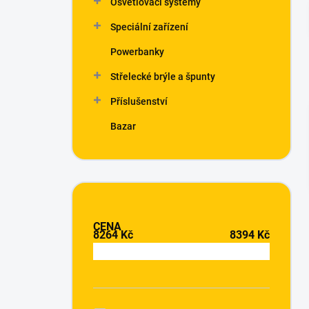
Osvětlovací systémy
í
p
Speciální zařízení
a
n
Powerbanky
e
Střelecké brýle a špunty
l
Příslušenství
Bazar
CENA
8264
Kč
8394
Kč