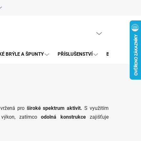
e objednávka
PRÁZDNÝ KOŠÍK
NÁKUPNÍ
KOŠÍK
KÉ BRÝLE A ŠPUNTY
PŘÍSLUŠENSTVÍ
BAZAR
vržená pro
široké spektrum aktivit.
S využitím
 výkon, zatímco
odolná konstrukce
zajišťuje