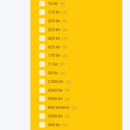
76 lm
0
175 lm
0
235 lm
0
225 lm
0
485 lm
0
625 lm
0
170 lm
0
11 lm
0
38 lm
0
3 500 lm
0
6500 lm
0
9900 lm
0
800 lumenů
0
3500 lm
0
900 lm
0