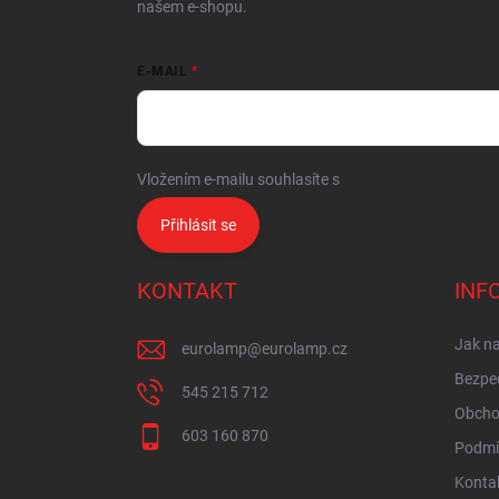
našem e-shopu.
E-MAIL
Vložením e-mailu souhlasíte s
podmínkami ochrany o
Přihlásit se
KONTAKT
INF
Jak n
eurolamp
@
eurolamp.cz
Bezpe
545 215 712
Obcho
603 160 870
Podmí
Konta