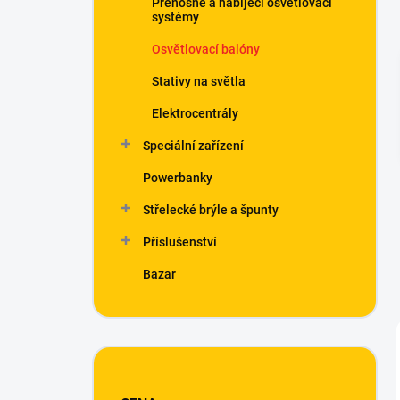
Přenosné a nabíjecí osvětlovací
í
systémy
p
a
Osvětlovací balóny
n
Stativy na světla
e
l
Elektrocentrály
Speciální zařízení
Powerbanky
Střelecké brýle a špunty
Příslušenství
Bazar