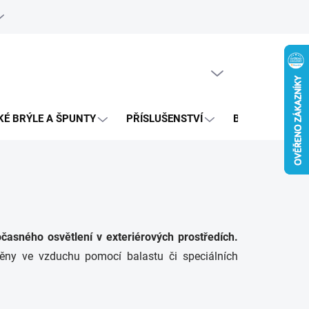
e objednávka
PRÁZDNÝ KOŠÍK
NÁKUPNÍ
KOŠÍK
KÉ BRÝLE A ŠPUNTY
PŘÍSLUŠENSTVÍ
BAZAR
časného osvětlení v exteriérových prostředích.
těny ve vzduchu pomocí balastu či speciálních