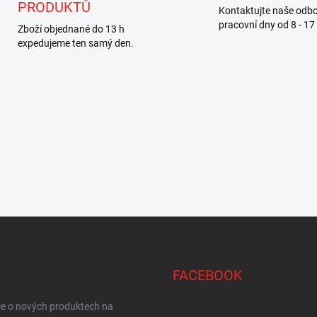
í
PRODUKTŮ
Kontaktujte naše odbo
p
pracovní dny od 8 - 17
Zboží objednané do 13 h
r
expedujeme ten samý den.
v
k
y
v
ý
p
i
s
u
FACEBOOK
ce o nových produktech na