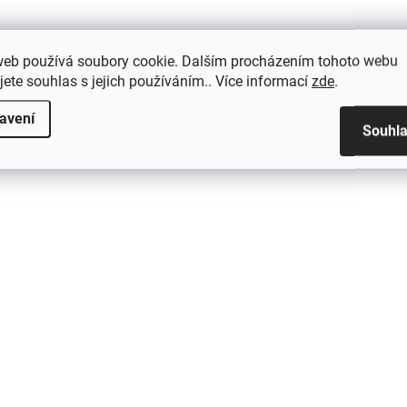
99 341,32 Kč bez DPH
D
Detail
web používá soubory cookie. Dalším procházením tohoto webu
jete souhlas s jejich používáním.. Více informací
zde
.
avení
Souhl
SFL