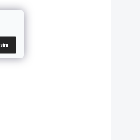
49 249,59 Kč bez DPH
etail
Do košíku
asím