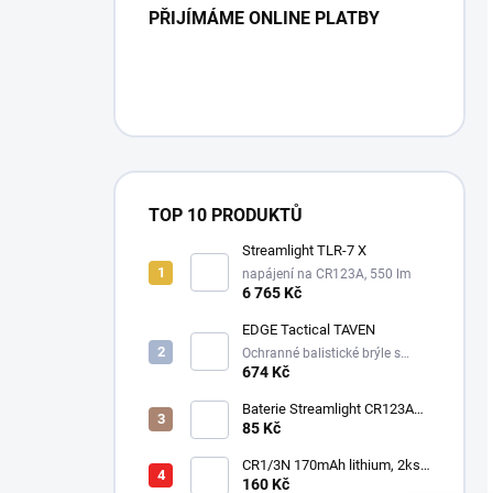
PŘIJÍMÁME ONLINE PLATBY
TOP 10 PRODUKTŮ
Streamlight TLR-7 X
napájení na CR123A, 550 lm
6 765 Kč
EDGE Tactical TAVEN
Ochranné balistické brýle s
technologií VaporShield
674 Kč
Baterie Streamlight CR123A
3V - Lithiová
85 Kč
CR1/3N 170mAh lithium, 2ks v
balení
160 Kč