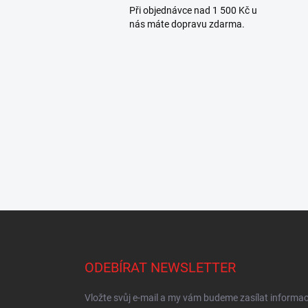
Při objednávce nad 1 500 Kč u
nás máte dopravu zdarma.
Z
á
p
a
ODEBÍRAT NEWSLETTER
t
í
Vložte svůj e-mail a my vám budeme zasílat informa