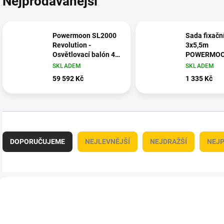
Nejprodávanější
Powermoon SL2000
Sada fixačn
Revolution -
3x5,5m
Osvětlovací balón 41
POWERMO
000lm
SKLADEM
SKLADEM
59 592 Kč
1 335 Kč
Ř
a
DOPORUČUJEME
NEJLEVNĚJŠÍ
NEJDRAŽŠÍ
NEJP
z
e
n
í
V
p
ý
POWERJACK
HEXASP
r
p
o
i