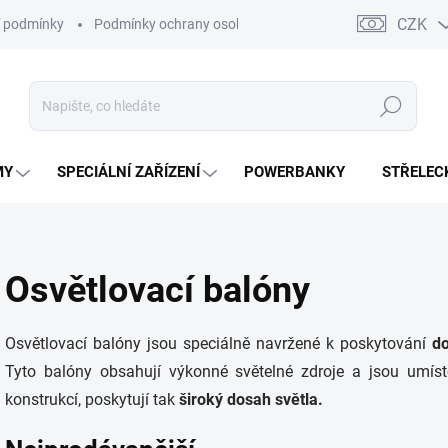
CZK
 podmínky
Podmínky ochrany osobních údajů
Kontakty
Moj
Hledat
MY
SPECIÁLNÍ ZAŘÍZENÍ
POWERBANKY
STŘELEC
Osvětlovací balóny
Osvětlovací balóny jsou speciálně navržené k poskytování
do
Tyto balóny obsahují výkonné světelné zdroje a jsou umís
konstrukcí, poskytují tak
široký dosah světla.