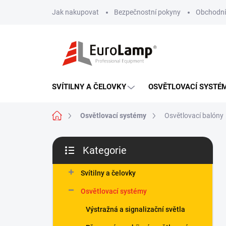
Přejít
Jak nakupovat
Bezpečnostní pokyny
Obchodní
na
obsah
SVÍTILNY A ČELOVKY
OSVĚTLOVACÍ SYSTÉ
Domů
Osvětlovací systémy
Osvětlovací balóny
P
Kategorie
o
Přeskočit
s
kategorie
t
Svítilny a čelovky
r
Osvětlovací systémy
a
n
Výstražná a signalizační světla
n