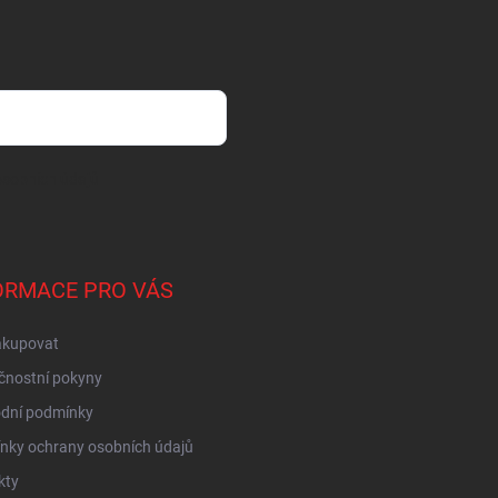
sobních údajů
ORMACE PRO VÁS
akupovat
čnostní pokyny
dní podmínky
nky ochrany osobních údajů
kty