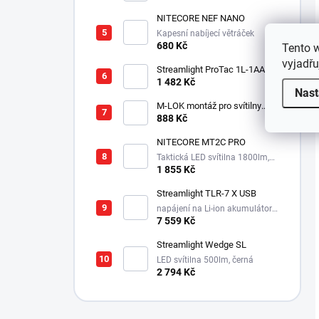
NITECORE NEF NANO
Kapesní nabíjecí větráček
680 Kč
Tento 
vyjadřu
Streamlight ProTac 1L-1AA
taktická svítilna, 350 lm, 160
1 482 Kč
Nast
m
M-LOK montáž pro svítilny
Streamlight Rail Mount
888 Kč
NITECORE MT2C PRO
Taktická LED svítilna 1800lm,
1x18650, 3600mAh, USB-C
1 855 Kč
Streamlight TLR-7 X USB
napájení na Li-ion akumulátor,
725 lm / 550 lm
7 559 Kč
Streamlight Wedge SL
LED svítilna 500lm, černá
2 794 Kč