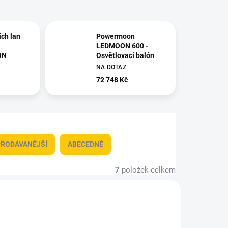
ích lan
Powermoon
LEDMOON 600 -
ON
Osvětlovací balón
NA DOTAZ
72 748 Kč
RODÁVANĚJŠÍ
ABECEDNĚ
7
položek celkem
ACE DIF
LEDMASTER400