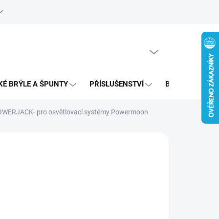
e objednávka
PRÁZDNÝ KOŠÍK
NÁKUPNÍ
KOŠÍK
KÉ BRÝLE A ŠPUNTY
PŘÍSLUŠENSTVÍ
BAZAR
 POWERJACK- pro osvětlovací systémy Powermoon
 906 Kč
195,04 Kč bez DPH
ná
 DOTAZ
:
ILNÍ INFORMACE