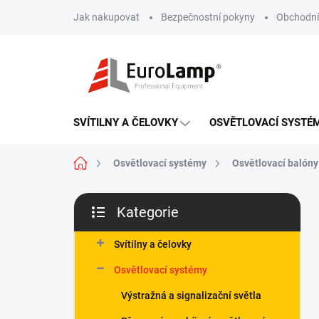
Přejít
Jak nakupovat
Bezpečnostní pokyny
Obchodní
na
obsah
SVÍTILNY A ČELOVKY
OSVĚTLOVACÍ SYSTÉ
Domů
Osvětlovací systémy
Osvětlovací balóny
P
Kategorie
o
Přeskočit
s
kategorie
t
Svítilny a čelovky
r
Osvětlovací systémy
a
n
Výstražná a signalizační světla
n