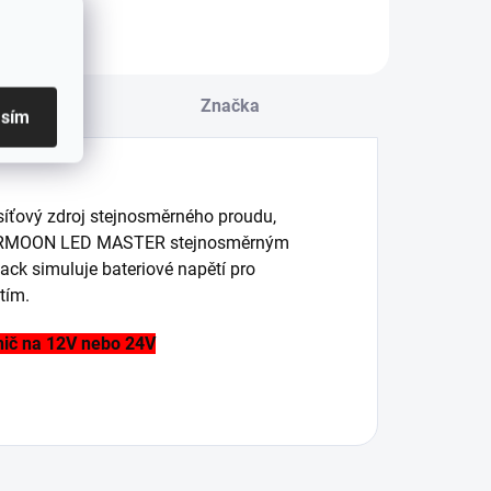
u
Značka
asím
-síťový zdroj stejnosměrného proudu,
POWERMOON LED MASTER stejnosměrným
ack simuluje bateriové napětí pro
tím.
nič na 12V nebo 24V