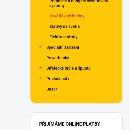
Přenosné a nabíjecí osvětlovací
í
systémy
p
a
Osvětlovací balóny
n
Stativy na světla
e
l
Elektrocentrály
Speciální zařízení
Powerbanky
Střelecké brýle a špunty
Příslušenství
Bazar
PŘIJÍMÁME ONLINE PLATBY