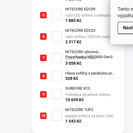
Tento 
NITECORE EDC09
vyjadřu
ruční LED svítilna s náklopnou
hlavou, 3 odstíny bílé,
1 885 Kč
integrovaný aku 1100 mAh
Nast
NITECORE EDC23
ruční svítilna, 2500 lm, nabíjecí
USB-C, integrovaný aku 1500
2 317 Kč
mAh, 280 m
NITECORE výkonná
Powerbanka NB20000 Gen3
USB-C, 20000 mAh
3 058 Kč
Hlava svítilny s parabolou pro
Survivor LED XPE
528 Kč
SUREFIRE XC3
Podvěsná zbraňová svítilna
550 lm s integrovanou montáží
10 659 Kč
NITECORE TUP2
kapesní svítilna na klíče, 1200
lm, 125 m
1 543 Kč