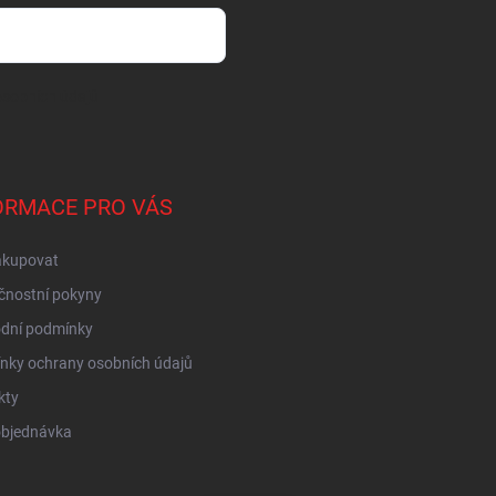
sobních údajů
ORMACE PRO VÁS
akupovat
čnostní pokyny
dní podmínky
nky ochrany osobních údajů
kty
objednávka