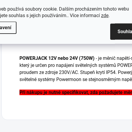
web používá soubory cookie. Dalším procházením tohoto webu
jete souhlas s jejich používáním.. Více informací
zde
.
avení
Popis
Parametry produkt
Souhl
POWERJACK 12V nebo 24V (750W)
- je měnič napětí
který je určen pro napájení světelných systémů 
proudem ze zdroje 230V/AC. Stupeň krytí IP54. Powerj
světelné systémy Powermoon se stejnosměrným napě
Při nákupu je nutné specifikovat, zda požadujete mě