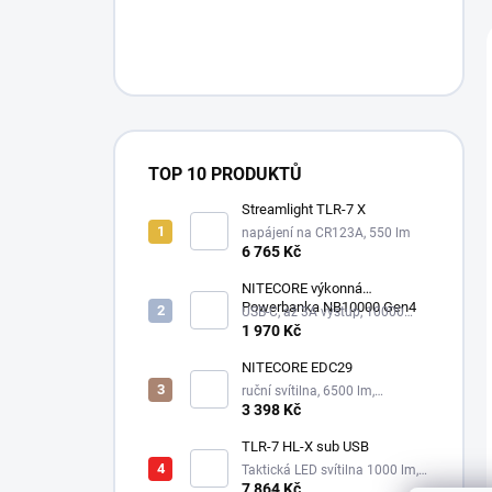
TOP 10 PRODUKTŮ
Streamlight TLR-7 X
napájení na CR123A, 550 lm
6 765 Kč
NITECORE výkonná
Powerbanka NB10000 Gen4
USB-C, až 3A výstup, 10000
mAh
1 970 Kč
NITECORE EDC29
ruční svítilna, 6500 lm,
integrovaný aku 2500 mAh
3 398 Kč
TLR-7 HL-X sub USB
Taktická LED svítilna 1000 lm,
1xSL-B9 nabíjecí aku.
7 864 Kč