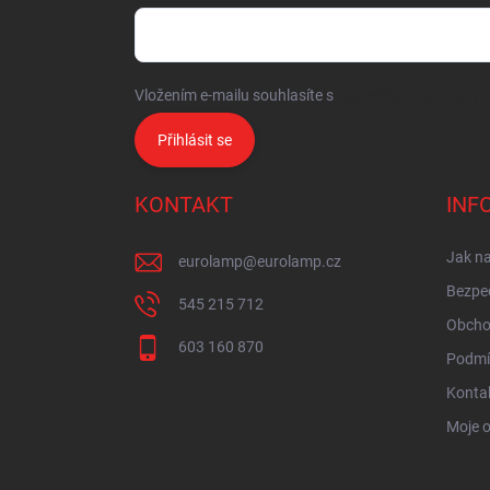
Vložením e-mailu souhlasíte s
podmínkami ochrany o
Přihlásit se
KONTAKT
INF
Jak n
eurolamp
@
eurolamp.cz
Bezpe
545 215 712
Obcho
603 160 870
Podmí
Konta
Moje 