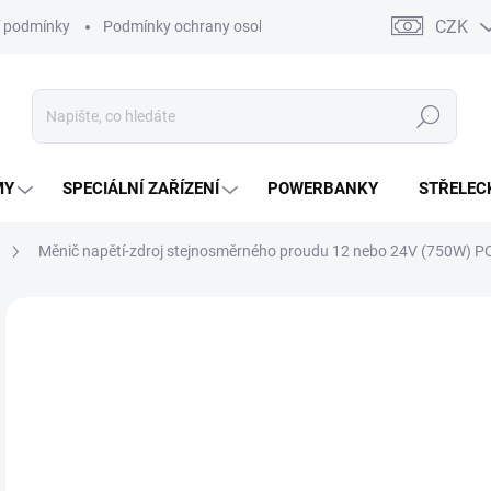
CZK
 podmínky
Podmínky ochrany osobních údajů
Kontakty
Moj
Hledat
MY
SPECIÁLNÍ ZAŘÍZENÍ
POWERBANKY
STŘELEC
Měnič napětí-zdroj stejnosměrného proudu 12 nebo 24V (750W)
ZNAČKA:
POWERMOON
32
27 
Měr
NA
cena
DETA