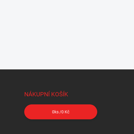
NÁKUPNÍ KOŠÍK
0
ks /
0 Kč