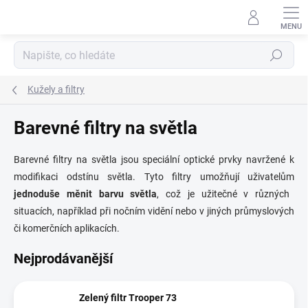
Přejít
na
obsah
Hledat
Kužely a filtry
Barevné filtry na světla
Barevné filtry na světla jsou speciální optické prvky navržené k
modifikaci odstínu světla. Tyto filtry umožňují uživatelům
jednoduše měnit barvu světla
, což je užitečné v různých
situacích, například při nočním vidění nebo v jiných průmyslových
či komerčních aplikacích.
Nejprodávanější
Zelený filtr Trooper 73