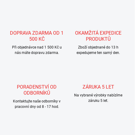
v
l
á
d
a
c
DOPRAVA ZDARMA OD 1
OKAMŽITÁ EXPEDICE
í
500 KČ
PRODUKTŮ
p
r
Při objednávce nad 1 500 Kč u
Zboží objednané do 13 h
nás máte dopravu zdarma.
v
expedujeme ten samý den.
k
y
v
ý
p
PORADENSTVÍ OD
ZÁRUKA 5 LET
i
ODBORNÍKŮ
s
Na vybrané výrobky nabízíme
u
záruku 5 let.
Kontaktujte naše odborníky v
pracovní dny od 8 - 17 hod.