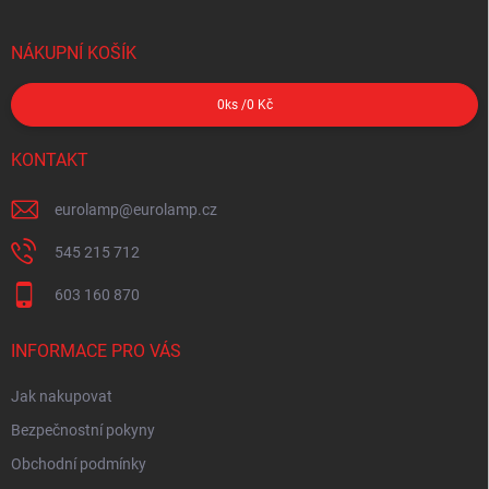
NÁKUPNÍ KOŠÍK
0
ks /
0 Kč
KONTAKT
eurolamp
@
eurolamp.cz
545 215 712
603 160 870
INFORMACE PRO VÁS
Jak nakupovat
Bezpečnostní pokyny
Obchodní podmínky