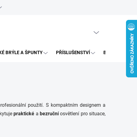
e objednávka
PRÁZDNÝ KOŠÍK
NÁKUPNÍ
KOŠÍK
KÉ BRÝLE A ŠPUNTY
PŘÍSLUŠENSTVÍ
BAZAR
rofesionální použití. S kompaktním designem a
skytuje
praktické
a
bezruční
osvětlení pro situace,