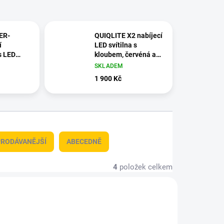
ER-
QUIQLITE X2 nabíjecí
í
LED svítilna s
s LED
kloubem, červéná a
Bluetooth
bílá LED
SKLADEM
ch.
1 900 Kč
RODÁVANĚJŠÍ
ABECEDNĚ
4
položek celkem
AKCE
-QX2RW
QL-QLTBB003