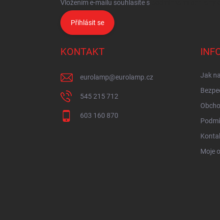
Vložením e-mailu souhlasíte s
podmínkami ochrany o
Přihlásit se
KONTAKT
INF
Jak n
eurolamp
@
eurolamp.cz
Bezpe
545 215 712
Obcho
603 160 870
Podmí
Konta
Moje 