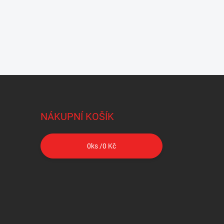
NÁKUPNÍ KOŠÍK
0
ks /
0 Kč