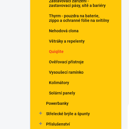
Zastavovací zařízení -
í
zastavovací pásy, sítě a bariéry
p
a
Thyrm - pouzdra na baterie,
n
zippo a ochranné fólie na svítilny
e
Nehodová clona
l
Větráky a repelenty
Quiqlite
Ověřovací přístroje
Vysoušecí ramínko
Kolimátory
Solární panely
Powerbanky
Střelecké brýle a špunty
Příslušenství