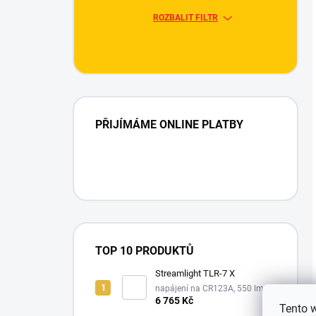
ROZBALIT FILTR
PŘIJÍMÁME ONLINE PLATBY
TOP 10 PRODUKTŮ
Streamlight TLR-7 X
napájení na CR123A, 550 lm
6 765 Kč
Tento 