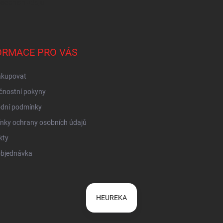
sobních údajů
ORMACE PRO VÁS
akupovat
čnostní pokyny
dní podmínky
nky ochrany osobních údajů
kty
objednávka
HEUREKA