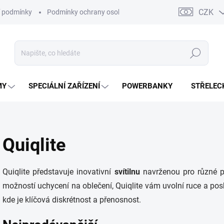
CZK
 podmínky
Podmínky ochrany osobních údajů
Kontakty
Moj
Hledat
MY
SPECIÁLNÍ ZAŘÍZENÍ
POWERBANKY
STŘELEC
Quiqlite
Quiqlite představuje inovativní
svítilnu
navrženou pro různé p
možností uchycení na oblečení, Quiqlite vám uvolní ruce a po
kde je klíčová diskrétnost a přenosnost.