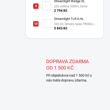
Streamlight Wedge SL
LED svítilna 500lm, černá
2 794 Kč
Streamlight TLR-6 HL
300 lm, červený laser, PRODEJ
MOŽNÝ POUZE NA ÚZEMÍ ČR!!!
5 843 Kč
DOPRAVA ZDARMA
OD 1 500 KČ
Při objednávce nad 1 500 Kč u
nás máte dopravu zdarma.