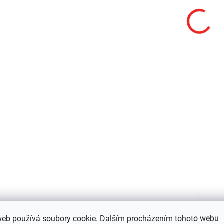
AKCE
QL-QTWB1
SKLADEM
TAQ WALLET-
Multifunkční
peněženka s LED
svítilnou
web používá soubory cookie. Dalším procházením tohoto webu
1 500 Kč