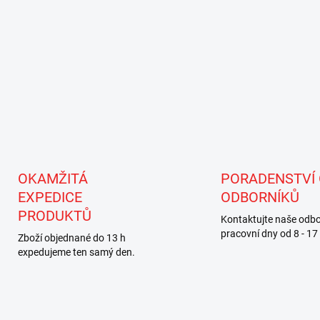
v
ý
p
i
s
u
OKAMŽITÁ
PORADENSTVÍ
EXPEDICE
ODBORNÍKŮ
PRODUKTŮ
Kontaktujte naše odbo
pracovní dny od 8 - 17
Zboží objednané do 13 h
expedujeme ten samý den.