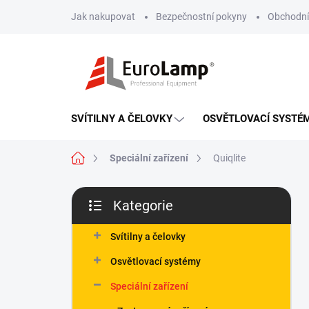
Přejít
Jak nakupovat
Bezpečnostní pokyny
Obchodní
na
obsah
SVÍTILNY A ČELOVKY
OSVĚTLOVACÍ SYSTÉ
Domů
Speciální zařízení
Quiqlite
P
Kategorie
o
Přeskočit
s
kategorie
t
Svítilny a čelovky
r
Osvětlovací systémy
a
n
Speciální zařízení
n