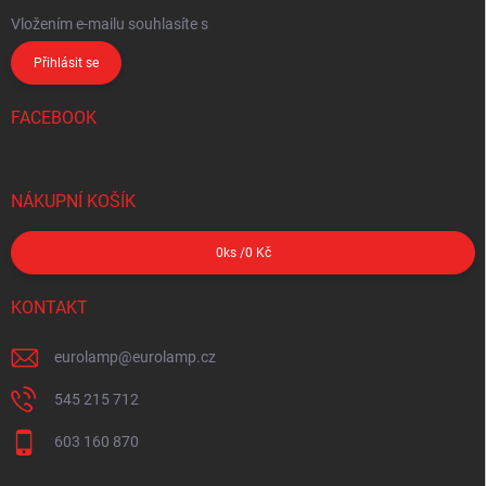
Vložením e-mailu souhlasíte s
podmínkami ochrany osobních údajů
Přihlásit se
FACEBOOK
NÁKUPNÍ KOŠÍK
0
ks /
0 Kč
KONTAKT
eurolamp
@
eurolamp.cz
545 215 712
603 160 870