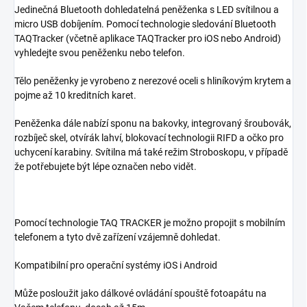
Jedinečná Bluetooth dohledatelná peněženka s LED svítilnou a
micro USB dobíjením. Pomocí technologie sledování Bluetooth
TAQTracker (včetně aplikace TAQTracker pro iOS nebo Android)
vyhledejte svou peněženku nebo telefon.
Tělo peněženky je vyrobeno z nerezové oceli s hliníkovým krytem a
pojme až 10 kreditních karet.
Peněženka dále nabízí sponu na bakovky, integrovaný šroubovák,
rozbíječ skel, otvírák lahví, blokovací technologii RIFD a očko pro
uchycení karabiny. Svítilna má také režim Stroboskopu, v případě
že potřebujete být lépe označen nebo vidět.
Pomocí technologie TAQ TRACKER je možno propojit s mobilním
telefonem a tyto dvě zařízení vzájemně dohledat.
Kompatibilní pro operační systémy iOS i Android
Může posloužit jako dálkové ovládání spouště fotoapátu na