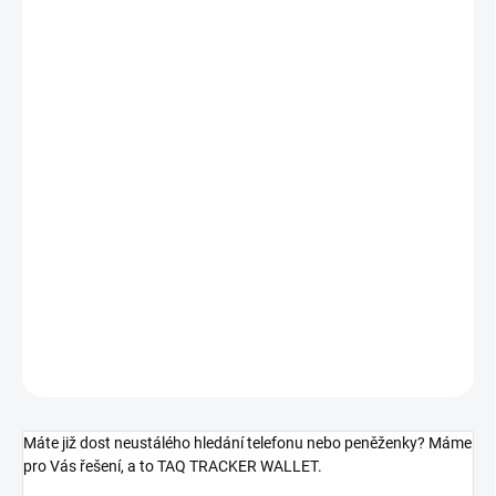
2 000 Kč
1 652,89 Kč bez DPH
Měrná
SKLADEM
cena:
MŮŽEME
DORUČIT DO:
13.8.2026
−
+
Přidat do košíku
DETAILNÍ INFORMACE
ZEPTAT SE
HLÍDAT
Máte již dost neustálého hledání telefonu nebo peněženky? Máme
pro Vás řešení, a to TAQ TRACKER WALLET.