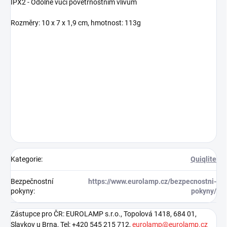
IPX2 - Odolné vůči povětrnostním vlivům
Rozměry: 10 x 7 x 1,9 cm, hmotnost: 113g
Kategorie
:
Quiqlite
Bezpečnostní
https://www.eurolamp.cz/bezpecnostni-
pokyny
:
pokyny/
Zástupce pro ČR: EUROLAMP s.r.o., Topolová 1418, 684 01,
Slavkov u Brna, Tel: +420 545 215 712,
eurolamp@eurolamp.cz