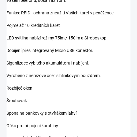
Vašem telefonu, dosah až 15m.
Funkce RFID - ochrana zneužití Vašich karet v peněžence
Pojme až 10 kreditních karet
LED svítilna nabízí režimy 75lm / 150lm a Stroboskop
Dobíjení přes integrovaný Micro USB konektor.
Siganlizace vybitého akumulátoru i nabíjení.
Vyrobeno z nerezové oceli s hliníkovým pouzdrem.
Rozbíječ oken
Šroubovák
Spona na bankovky s otvírákem lahví
Očko pro připojení karabiny