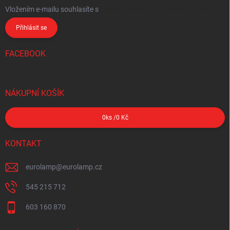
Vložením e-mailu souhlasíte s
podmínkami ochrany osobních údajů
Přihlásit se
FACEBOOK
NÁKUPNÍ KOŠÍK
0
ks /
0 Kč
KONTAKT
eurolamp
@
eurolamp.cz
545 215 712
603 160 870