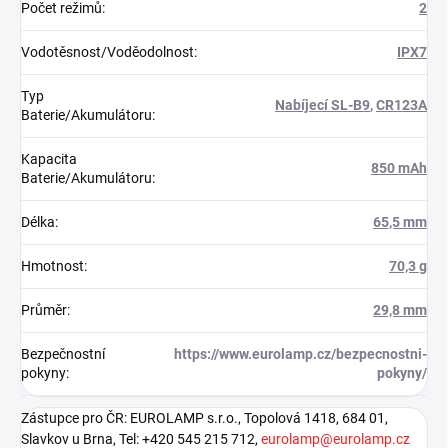
Počet režimů
:
2
Vodotěsnost/Voděodolnost
:
IPX7
Typ
Nabíjecí SL-B9
,
CR123A
Baterie/Akumulátoru
:
Kapacita
850 mAh
Baterie/Akumulátoru
:
Délka
:
65,5 mm
Hmotnost
:
70,3 g
Průměr
:
29,8 mm
Bezpečnostní
https://www.eurolamp.cz/bezpecnostni-
pokyny
:
pokyny/
Zástupce pro ČR: EUROLAMP s.r.o., Topolová 1418, 684 01,
Slavkov u Brna, Tel: +420 545 215 712,
eurolamp@eurolamp.cz