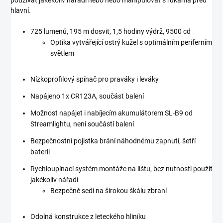
používat jakékoliv nářadí nebo nebo manipulovat s rukama před
hlavní.
725 lumenů, 195 m dosvit, 1,5 hodiny výdrž, 9500 cd
Optika vytvářející ostrý kužel s optimálním periferním
světlem
Nízkoprofilový spínač pro praváky i leváky
Napájeno 1x CR123A, součást balení
Možnost napájet i nabíjecím akumulátorem SL-B9 od
Streamlightu, není součástí balení
Bezpečnostní pojistka brání náhodnému zapnutí, šetří
baterii
Rychloupínací systém montáže na lištu, bez nutnosti použít
jakékoliv nářadí
Bezpečně sedí na širokou škálu zbraní
Odolná konstrukce z leteckého hliníku