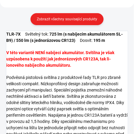
Zobrazit všechny související produkty
TLR-7X
Světelný tok:
725 lm (s nabíjecím akumulátorem SL-
B9) / 550 lm (s jednorázovou CR123)
Dosvit:
195 m
V této variantě NENÍ nabíjecí akumulátor. Svítilna je však
uzpůsobena k použití jak jednorázových CR123A, tak li-
ionového nabíjecího akumulátoru.
Podvěsná pistolová svítilna z produktové řady TLR pro zbraně
velikosti compakt. Nízkoprofilový design zabraňuje možnosti
zachycení při manipulaci. Speciální pojistka znemožní náhodné
nechtěné aktivaci a šetří baterie. Svítilna je zkonsturována z
odolné slitiny leteckého hliníku, voděodolné dle normy IPX4. Díky
precizní optice vytváří úzký paprsek světla s optimálním
periferním osvětlením. Napájena je jednou CR123A baterií a vydrží
v provozu až 1,5 hodiny. Díky speciálnímu mechanismu pro
uchycení na lištu lze jednoduše připojit nebo odpojit bez nutnosti