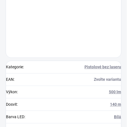
Kategorie
:
Pistolové bez laseru
EAN
:
Zvolte variantu
Výkon
:
500 lm
Dosvit
:
140 m
Barva LED
:
Bílá