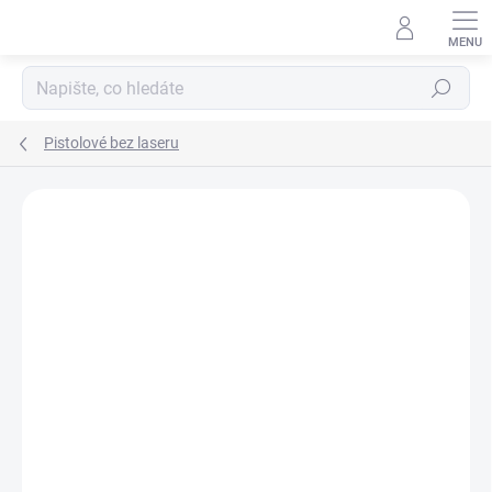
Přejít
na
obsah
Hledat
Pistolové bez laseru
ZNAČKA:
STREAMLIGHT