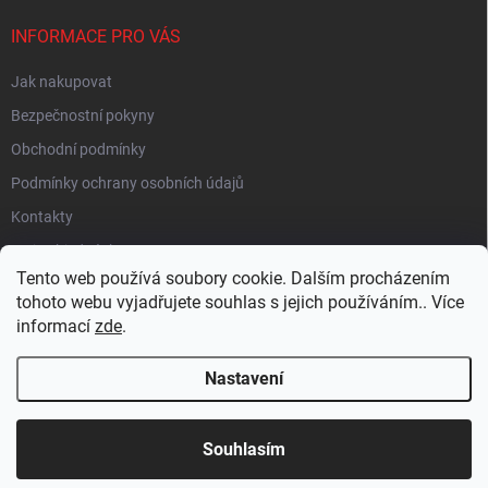
INFORMACE PRO VÁS
Jak nakupovat
Bezpečnostní pokyny
Obchodní podmínky
Podmínky ochrany osobních údajů
Kontakty
Moje objednávka
Tento web používá soubory cookie. Dalším procházením
tohoto webu vyjadřujete souhlas s jejich používáním.. Více
informací
zde
.
HEUREKA
Nastavení
Copyright 2026
EUROLAMP.cz
. Všechna práva vyhrazena.
Souhlasím
Vytvořil Shoptet