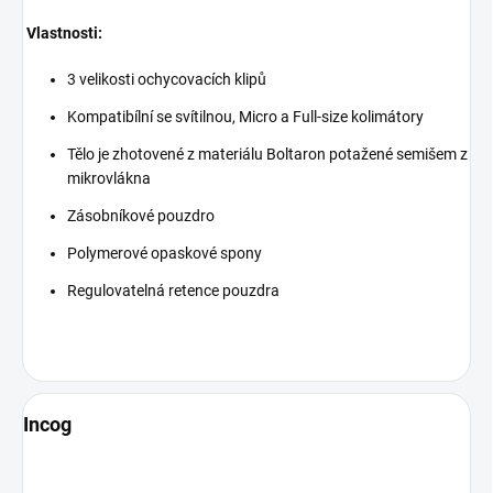
Vlastnosti:
3 velikosti ochycovacích klipů
Kompatibílní se svítilnou, Micro a Full-size kolimátory
Tělo je zhotovené z materiálu Boltaron potažené semišem z
mikrovlákna
Zásobníkové pouzdro
Polymerové opaskové spony
Regulovatelná retence pouzdra
Incog