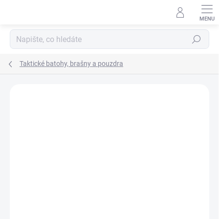
Přejít
na
obsah
Hledat
Taktické batohy, brašny a pouzdra
ZNAČKA:
SAFARILAND