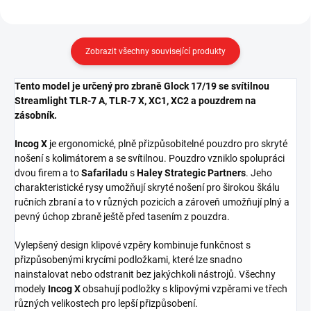
Zobrazit všechny související produkty
Tento model je určený pro zbraně Glock 17/19 se svítilnou
Streamlight TLR-7 A, TLR-7 X, XC1, XC2 a pouzdrem na
zásobník.
Incog X
je ergonomické, plně přizpůsobitelné pouzdro pro skryté
nošení s kolimátorem a se svítilnou. Pouzdro vzniklo spolupráci
dvou firem a to
Safariladu
s
Haley Strategic Partners
. Jeho
charakteristické rysy umožňují skryté nošení pro širokou škálu
ručních zbraní a to v různých pozicích a zároveň umožňují plný a
pevný úchop zbraně ještě před tasením z pouzdra.
Vylepšený design klipové vzpěry kombinuje funkčnost s
přizpůsobenými krycími podložkami, které lze snadno
nainstalovat nebo odstranit bez jakýchkoli nástrojů. Všechny
modely
Incog X
obsahují podložky s klipovými vzpěrami ve třech
různých velikostech pro lepší přizpůsobení.