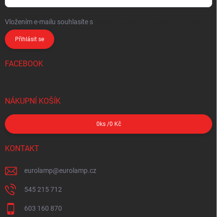
Vložením e-mailu souhlasíte s
podmínkami ochrany osobních údajů
Přihlásit se
FACEBOOK
NÁKUPNÍ KOŠÍK
0
ks /
0 Kč
KONTAKT
eurolamp
@
eurolamp.cz
545 215 712
603 160 870