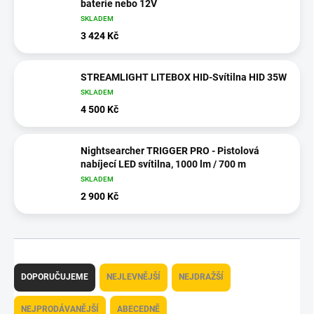
baterie nebo 12V
SKLADEM
3 424 Kč
STREAMLIGHT LITEBOX HID-Svítilna HID 35W
SKLADEM
4 500 Kč
Nightsearcher TRIGGER PRO - Pistolová
nabíjecí LED svítilna, 1000 lm / 700 m
SKLADEM
2 900 Kč
Ř
a
DOPORUČUJEME
NEJLEVNĚJŠÍ
NEJDRAŽŠÍ
z
e
NEJPRODÁVANĚJŠÍ
ABECEDNĚ