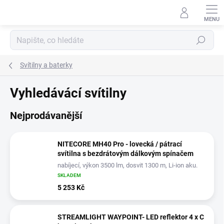
Přejít
na
obsah
Hledat
Svítilny a baterky
Vyhledávácí svítilny
Nejprodávanější
NITECORE MH40 Pro - lovecká / pátrací
svítilna s bezdrátovým dálkovým spínačem
nabíjecí, výkon 3500 lm, dosvit 1300 m, Li-ion aku.
10000 mAh
SKLADEM
5 253 Kč
STREAMLIGHT WAYPOINT- LED reflektor 4 x C