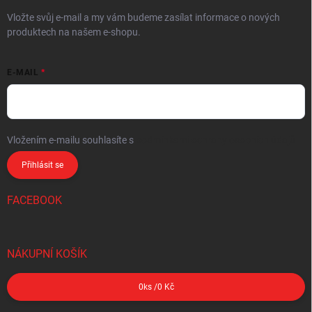
Vložte svůj e-mail a my vám budeme zasílat informace o nových
produktech na našem e-shopu.
E-MAIL
Vložením e-mailu souhlasíte s
podmínkami ochrany osobních údajů
Přihlásit se
FACEBOOK
NÁKUPNÍ KOŠÍK
0
ks /
0 Kč