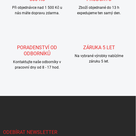
p
r
Při objednávce nad 1 500 Kč u
Zboží objednané do 13 h
nás máte dopravu zdarma.
v
expedujeme ten samý den.
k
y
v
ý
p
PORADENSTVÍ OD
ZÁRUKA 5 LET
i
ODBORNÍKŮ
s
Na vybrané výrobky nabízíme
u
záruku 5 let.
Kontaktujte naše odborníky v
pracovní dny od 8 - 17 hod.
Z
á
p
a
t
í
ODEBÍRAT NEWSLETTER