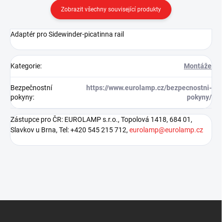
Zobrazit všechny související produkty
Adaptér pro Sidewinder-picatinna rail
Kategorie
:
Montáže
Bezpečnostní
https://www.eurolamp.cz/bezpecnostni-
pokyny
:
pokyny/
Zástupce pro ČR: EUROLAMP s.r.o., Topolová 1418, 684 01,
Slavkov u Brna, Tel: +420 545 215 712,
eurolamp@eurolamp.cz
Z
á