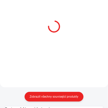
SKLADEM
SKLADEM
Adaptér pro Sidewinder-
Čelový popruh na
picatinna rail
SideWinder Compact
1 282 Kč
440 Kč
1 059,50 Kč bez DPH
363,64 Kč bez DPH
Do košíku
Do košíku
Zobrazit všechny související produkty