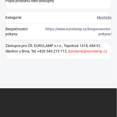
Popis produktu není dostupný
Kategorie
:
Montáže
Bezpečnostní
https://www.eurolamp.cz/bezpecnostni-
pokyny
:
pokyny/
Zástupce pro ČR: EUROLAMP s.r.o., Topolová 1418, 684 01,
Slavkov u Brna, Tel: +420 545 215 712,
eurolamp@eurolamp.cz
Z
á
p
a
t