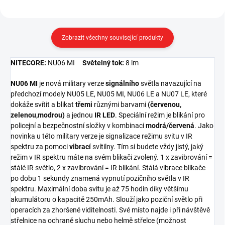
Zobrazit všechny související produkty
NITECORE:
NU06 MI
Světelný tok:
8 lm
NU06 MI
je nová military verze
signálního
světla navazující na
předchozí modely NU05 LE, NU05 MI, NU06 LE a
NU07 LE, které
dokáže svítit a blikat
třemi
různými barvami
(červenou,
zelenou,modrou)
a jednou
IR LED
. Speciální režim je blikání pro
policejní a bezpečnostní složky v kombinaci
modrá/červená
. Jako
novinka u této military verze je signalizace režimu svitu v IR
spektru za pomoci
vibrací
svítilny. Tím si budete vždy jistý, jaký
režim v IR spektru máte na svém blikači zvolený. 1 x zavibrování =
stálé IR světlo, 2 x zavibrování = IR blikání. Stálá vibrace blikače
po dobu 1 sekundy znamená vypnutí pozičního světla v IR
spektru. Maximální doba svitu je až 75 hodin díky většímu
akumulátoru o kapacitě 250mAh. Slouží jako poziční světlo při
operacích za zhoršené viditelnosti. Své místo najde i při návštěvě
střelnice na ochraně sluchu nebo helmě střelce (možnost