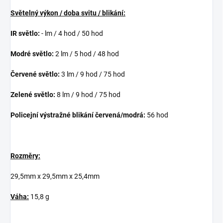
Světelný výkon / doba svitu / blikání:
IR světlo:
- lm / 4 hod / 50 hod
Modré světlo:
2 lm / 5 hod / 48 hod
Červené světlo:
3 lm / 9 hod / 75 hod
Zelené světlo:
8 lm / 9 hod / 75 hod
Policejní výstražné blikání červená/modrá:
56 hod
Rozměry:
29,5mm x 29,5mm x 25,4mm
Váha:
15,8 g