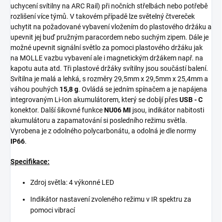
uchycení svítilny na ARC Rail) při nočních střelbách nebo potřebě
rozlišení více týmů. V takovém případě lze světelný čtvereček
uchytit na požadované vybavení vložením do plastového držáku a
upevnit jej buď pružným paracordem nebo suchým zipem. Dále je
možné upevnit signální světlo za pomoci plastového držáku jak
na MOLLE vazbu vybavení ale i magnetickým držákem např. na
kapotu auta atd. Tři plastové držáky svítilny jsou součástí balení.
Svítilna je malá a lehká, s rozměry 29,5mm x 29,5mm x 25,4mm a
váhou pouhých
15,8 g
. Ovládá se jedním spínačem a je napájena
integrovaným Li-Ion akumulátorem, který se dobíjí přes
USB - C
konektor. Další šikovné funkce
NU06 MI
jsou, indikátor nabitosti
akumulátoru a zapamatování si posledního režimu světla.
Vyrobena je z odolného polycarbonátu, a odolná je dle normy
IP66
.
Specifikace:
Zdroj světla: 4 výkonné LED
Indikátor nastavení zvoleného režimu v IR spektru za
pomoci vibrací