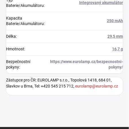
Typ
Integrovaný akumulátor
Baterie/Akumulátoru
:
Kapacita
250 mAh
Baterie/Akumulátoru
:
Délka
:
29,5 mm
Hmotnost
:
16,7 g
Bezpečnostní
https://www.eurolamp.cz/bezpecnostni-
pokyny
:
pokyny/
Zástupce pro ČR: EUROLAMP s.r.o., Topolová 1418, 684 01,
Slavkov u Brna, Tel: +420 545 215 712,
eurolamp@eurolamp.cz