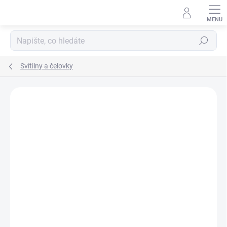
Přejít
na
obsah
Hledat
Svítilny a čelovky
ZNAČKA:
NITECORE