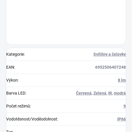
Kategorie
:
Svítilny a čelovky
EAN
:
6952506407248
Výkon
:
8 lm
Barva LED
:
Červená
,
Zelená
,
IR
,
modrá
Počet režimů
:
9
Vodotěsnost/Voděodolnost
:
IP66