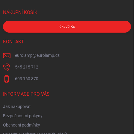
NÁKUPNÍ KOŠÍK
0
ks /
0 Kč
KONTAKT
eurolamp
@
eurolamp.cz
545 215 712
603 160 870
INFORMACE PRO VÁS
Jak nakupovat
Bezpečnostní pokyny
Obchodní podmínky