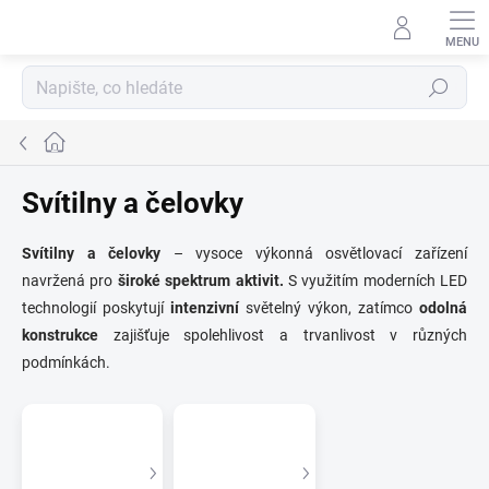
Přejít
na
obsah
Hledat
Domů
Svítilny a čelovky
Svítilny a čelovky
– vysoce výkonná osvětlovací zařízení
navržená pro
široké spektrum aktivit.
S využitím moderních LED
technologií poskytují
intenzivní
světelný výkon, zatímco
odolná
konstrukce
zajišťuje spolehlivost a trvanlivost v různých
podmínkách.