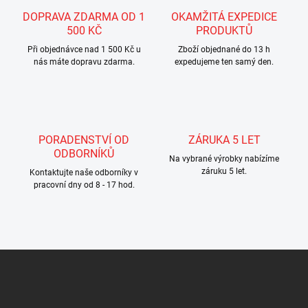
r
á
v
DOPRAVA ZDARMA OD 1
OKAMŽITÁ EXPEDICE
n
k
500 KČ
PRODUKTŮ
í
y
Při objednávce nad 1 500 Kč u
Zboží objednané do 13 h
v
nás máte dopravu zdarma.
expedujeme ten samý den.
ý
p
i
s
u
PORADENSTVÍ OD
ZÁRUKA 5 LET
ODBORNÍKŮ
Na vybrané výrobky nabízíme
záruku 5 let.
Kontaktujte naše odborníky v
pracovní dny od 8 - 17 hod.
Z
á
p
a