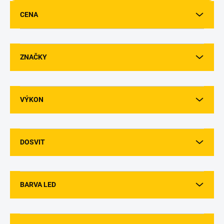
u
CENA
k
t
ů
ZNAČKY
VÝKON
DOSVIT
BARVA LED