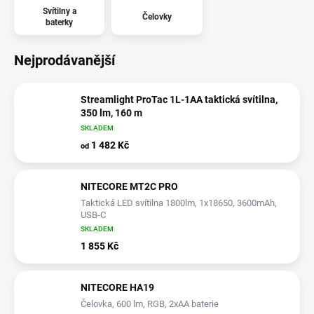
Svítilny a
Čelovky
baterky
Nejprodávanější
Streamlight ProTac 1L-1AA taktická svítilna,
350 lm, 160 m
SKLADEM
1 482 Kč
od
NITECORE MT2C PRO
Taktická LED svítilna 1800lm, 1x18650, 3600mAh,
USB-C
SKLADEM
1 855 Kč
NITECORE HA19
Čelovka, 600 lm, RGB, 2xAA baterie