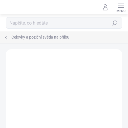
Přejít
na
obsah
Hledat
Čelovky a poziční světla na přilbu
ZNAČKA:
STREAMLIGHT