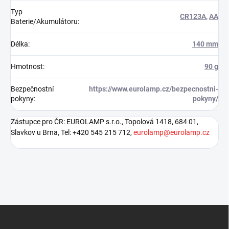
Typ
CR123A
,
AA
Baterie/Akumulátoru
:
Délka
:
140 mm
Hmotnost
:
90 g
Bezpečnostní
https://www.eurolamp.cz/bezpecnostni-
pokyny
:
pokyny/
Zástupce pro ČR: EUROLAMP s.r.o., Topolová 1418, 684 01,
Slavkov u Brna, Tel: +420 545 215 712,
eurolamp@eurolamp.cz
Z
á