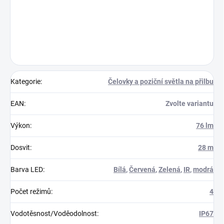
Kategorie
:
Čelovky a poziční světla na přilbu
EAN
:
Zvolte variantu
Výkon
:
76 lm
Dosvit
:
28 m
Barva LED
:
Bílá
,
Červená
,
Zelená
,
IR
,
modrá
Počet režimů
:
4
Vodotěsnost/Voděodolnost
:
IP67