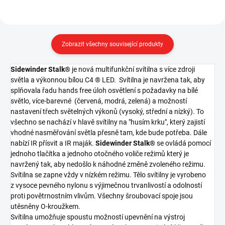
Zobrazit všechny související produkty
Sidewinder Stalk®
je nová multifunkční svítilna s více zdroji
světla a výkonnou bílou C4 ® LED. Svítilna je navržena tak, aby
splňovala řadu hands free úloh osvětlení s požadavky na bílé
světlo, více-barevné (červená, modrá, zelená) a možností
nastavení třech světelných výkonů (vysoký, střední a nízký). To
všechno se nachází v hlavě svítilny na "husím krku", který zajistí
vhodné nasměřování světla přesně tam, kde bude potřeba. Dále
nabízí IR přísvit a IR maják.
Sidewinder Stalk®
se ovládá pomocí
jednoho tlačítka a jednoho otočného voliče režimů který je
navržený tak, aby nedošlo k náhodné změně zvoleného režimu.
Svítilna se zapne vždy v nízkém režimu. Tělo svítilny je vyrobeno
z vysoce pevného nylonu s výjimečnou trvanlivostí a odolností
proti povětrnostním vlivům. Všechny šroubovací spoje jsou
utěsněny O-kroužkem.
Svítilna umožňuje spoustu možností upevnění na výstroj