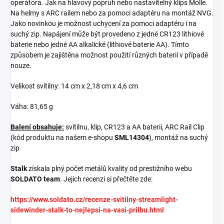
operátora. Jak na hlavový popruh nebo nastavitelný klips Molle.
Na helmy s ARC railem nebo za pomoci adaptéru na montáž NVG.
Jako novinkou je možnost uchycení za pomoci adaptéru i na
suchý zip. Napájení může být provedeno z jedné CR123 lithiové
baterie nebo jedné AA alkalické (lithiové baterie AA). Tímto
způsobem je zajištěna možnost použití různých baterií v případě
nouze.
Velikost svítilny: 14 cm x 2,18 cm x 4,6 cm
Váha: 81,65 g
Balení obsahuje:
svítilnu, klip, CR123 a AA baterii, ARC Rail Clip
(kód produktu na našem e-shopu
SML14304
), montáž na suchý
zip
Stalk
získala plný počet metálů kvality od prestižního webu
SOLDATO team
. Jejich recenzi si přečtěte zde:
https://www.soldato.cz/recenze-svitilny-streamlight-
sidewinder-stalk-to-nejlepsi-na-vasi-prilbu.html