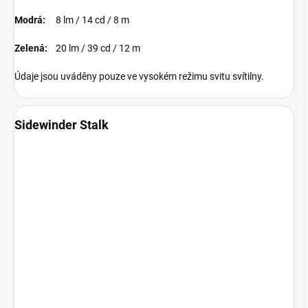
Modrá:
8 lm / 14 cd / 8 m
Zelená:
20 lm / 39 cd / 12 m
Údaje jsou uváděny pouze ve vysokém režimu svitu svítilny.
Sidewinder Stalk