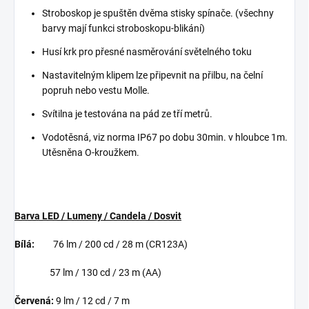
Stroboskop je spuštěn dvěma stisky spínače. (všechny
barvy mají funkci stroboskopu-blikání)
Husí krk pro přesné nasměrování světelného toku
Nastavitelným klipem lze připevnit na přilbu, na čelní
popruh nebo vestu Molle.
Svítilna je testována na pád ze tří metrů.
Vodotěsná, viz norma IP67 po dobu 30min. v hloubce 1m.
Utěsněna O-kroužkem.
Barva LED / Lumeny / Candela / Dosvit
Bílá:
76 lm / 200 cd / 28 m (CR123A)
57 lm / 130 cd / 23 m (AA)
Červená:
9 lm / 12 cd / 7 m