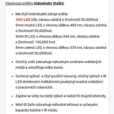
Vlastnosti svítilny
Sidewinder Stalk®
Má čtyři individuální zdroje světla:
C4® LED
, bílá, nárazu odolná s životností 50,000hod.
5mm modrá LED, s vlnovou délkou 485 nm, nárazu odolná
s životností 50,000hod.
5mm IR LED, s vlnovou délkou 940 nm, nárazu odolná
s životností 100,000 hod.
5mm zelená LED, s vlnovou délkou 535 nm, nárazu odolná
s životností 50,000hod.
Otočný volič zabraňuje náhodným změnám světelných
módů a umožňuje volbu barev.
Gumový spínač a čtyř-poziční výsuvný, otočný spínač s IR
LED dotekovým indikátorem poskytují snadné ovládání i
v pracovních rukavicích.
Zapíná se vždy na nízký výkon a nabízí tři stupně intenzity.
Mód IR Safe zabraňuje náhodné aktivaci a vyčerpání
kapacity baterie v IR módu.