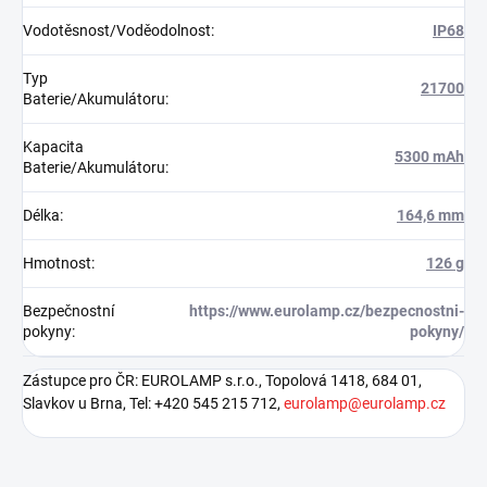
Vodotěsnost/Voděodolnost
:
IP68
Typ
21700
Baterie/Akumulátoru
:
Kapacita
5300 mAh
Baterie/Akumulátoru
:
Délka
:
164,6 mm
Hmotnost
:
126 g
Bezpečnostní
https://www.eurolamp.cz/bezpecnostni-
pokyny
:
pokyny/
Zástupce pro ČR: EUROLAMP s.r.o., Topolová 1418, 684 01,
Slavkov u Brna, Tel: +420 545 215 712,
eurolamp@eurolamp.cz