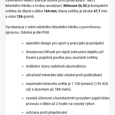
minerálním sklem, které je odolné proti poškrábání. Tělo z
leteckého hliníku s tvrdou anodizací.
Nitecore DL30
je kompaktní
svítilna do dlaně o délce
164 mm
, hlava svítilny je široká
47,7
mm
a váze
126
gramů.
Vyrobena je z velmi odolného leteckého hliníku s povrchovou
úpravou. Odolná je dle IP68.
speciální design pro sport a práci jako je potápění
šroubovací difusér pro lepší zobrazení objektu při
focení a pojistná poutka jsou součástí svítilny
Indikátor stavu nabitosti akumulátoru
ultračisté minerální sklo odolné proti poškrábání
maximální intenzita světla je 1 100 lumenů (155 420
cd) s dosvitem až 788 metrů
vysoká účinnost s konstantním proudem zajistí dobu
provozu v délce až 2 hodin na vysoký výkon
ochrana proti přepólování