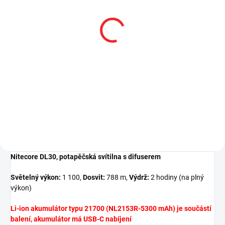
SKLADEM
NITECORE Li-ion
Akumulátor typu 21700
747 Kč
617,36 Kč bez DPH
Detail
Nitecore DL30, potapěčská svítilna s difuserem
Světelný výkon:
1 100,
Dosvit:
788 m,
Výdrž:
2 hodiny (na plný
výkon)
Li-ion akumulátor typu 21700 (NL2153R-5300 mAh) je součástí
balení, akumulátor má USB-C nabíjení