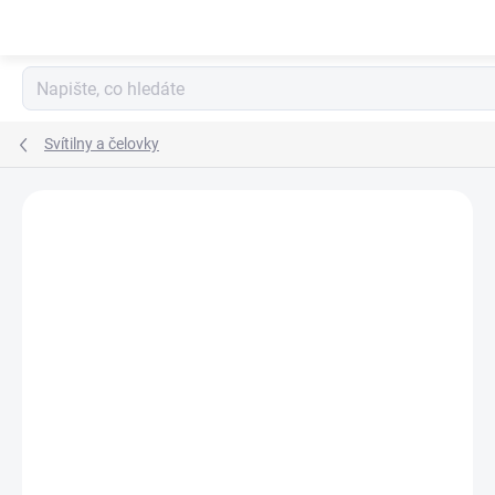
Přejít
na
obsah
Svítilny a čelovky
ZNAČKA:
NITECORE