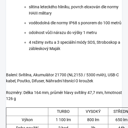
slitina leteckého hliníku, povrch eloxován dle normy
HAIII military
voděodolná dle normy IP68 s ponorem do 100 metrů
odolnost vůči nárazu do výšky 1 metru
4 režimy svitu a 3 speciální módy SOS, Stroboskop a
zábleskový Maják
Balení: Svítilna, Akumulátor 21700 (NL2153 / 5300 mAh), USB-C
kabel, Poutko, Difuser, Náhradní těsnící O kroužek
Rozměry: Délka 164 mm, průměr hlavy svítilny 47,7 mm, hmotnost
126 g
TURBO
VYSOKÝ
STŘEDN
Výkon
1 100 lm
800 lm
650 lm