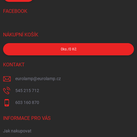
FACEBOOK
NÁKUPNÍ KOŠÍK
0
ks /
0 Kč
KONTAKT
eurolamp
@
eurolamp.cz
545 215 712
603 160 870
INFORMACE PRO VÁS
Jak nakupovat