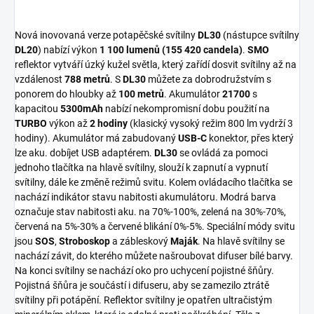
Nová inovovaná verze potapěčské svítilny
DL30
(nástupce svítilny
DL20
) nabízí výkon
1 100 lumenů (155 420 candela)
.
SMO
reflektor vytváří úzký kužel světla, který zařídí dosvit svítilny až na
vzdálenost
788 metrů
. S
DL30
můžete za dobrodružstvím s
ponorem do hloubky až
100 metrů
. Akumulátor
21700
s
kapacitou
5300mAh
nabízí nekompromisní dobu použití na
TURBO
výkon až
2 hodiny
(klasický vysoký režim 800 lm vydrží 3
hodiny). Akumulátor má zabudovaný
USB-C
konektor, přes který
lze aku. dobíjet USB adaptérem.
DL30
se ovládá za pomoci
jednoho tlačítka na hlavě svítilny, slouží k zapnutí a vypnutí
svítilny, dále ke změně režimů svitu. Kolem ovládacího tlačítka se
nachází indikátor stavu nabitosti akumulátoru. Modrá barva
označuje stav nabitosti aku. na 70%-100%, zelená na 30%-70%,
červená na 5%-30% a červené blikání 0%-5%. Speciální módy svitu
jsou
SOS
,
Stroboskop
a zábleskový
Maják
. Na hlavě svítilny se
nachází závit, do kterého můžete našroubovat difuser bílé barvy.
Na konci svítilny se nachází oko pro uchycení pojistné šňůry.
Pojistná šňůra je součástí i difuseru, aby se zamezilo ztrátě
svítilny při potápění. Reflektor svítilny je opatřen ultračistým