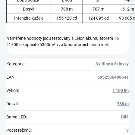
Doba použití
2 hod
3h
44h
Dosvit
788 m
707 m
612 m
Intenzita kužele
155 420 cd
124 895 cd
93 685 
Naměřené hodnoty jsou testovány s Li-ion akumulátorem 1 x
21700 o kapacitě 5300mAh za laboratorních podmínek
Kategorie
:
Svítilny a čelovky
EAN
:
6952506408641
Výkon
:
1 100 lm
Dosvit
:
788 m
Barva LED
:
Bílá
Počet režimů
:
9