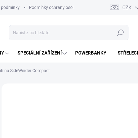
CZK
 podmínky
Podmínky ochrany osobních údajů
Kontakty
Moj
Hledat
MY
SPECIÁLNÍ ZAŘÍZENÍ
POWERBANKY
STŘELEC
uh na SideWinder Compact
ZNAČKA:
STREAMLIGHT
4
363
Měr
SK
cena
MŮŽ
DO: