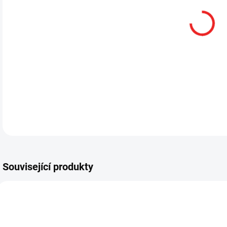
13.
DETA
Související produkty
SML14155
SML14055