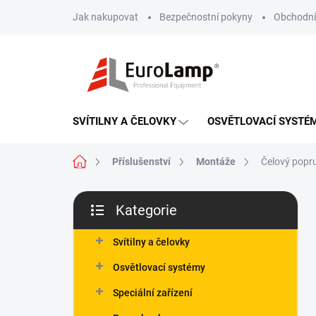
Přejít
Jak nakupovat
Bezpečnostní pokyny
Obchodní
na
obsah
SVÍTILNY A ČELOVKY
OSVĚTLOVACÍ SYSTÉ
Domů
Příslušenství
Montáže
Čelový popr
P
Kategorie
o
Přeskočit
s
kategorie
t
Svítilny a čelovky
r
Osvětlovací systémy
a
n
Speciální zařízení
n