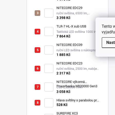
NITECORE EDC29
ruční svítilna, 6500 lm,
integrovaný aku 2500 mAh
3 398 Kč
Tento 
TLR-7 HL-X sub USB
vyjadřu
Taktická LED svítilna 1000 lm,
1xSL-B9 nabíjecí aku.
7 864 Kč
Nast
NITECORE EDC09
ruční LED svítilna s náklopnou
hlavou, 3 odstíny bílé,
1 885 Kč
integrovaný aku 1100 mAh
NITECORE EDC23
ruční svítilna, 2500 lm, nabíjecí
USB-C, integrovaný aku 1500
2 317 Kč
mAh, 280 m
NITECORE výkonná
Powerbanka NB20000 Gen3
USB-C, 20000 mAh
3 058 Kč
Hlava svítilny s parabolou pro
Survivor LED XPE
528 Kč
SUREFIRE XC3