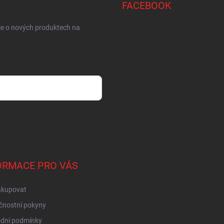
FACEBOOK
ce o nových produktech na
sobních údajů
ORMACE PRO VÁS
akupovat
čnostní pokyny
dní podmínky