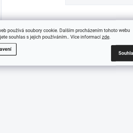
Popruh čelový na SideWinder Compact
web používá soubory cookie. Dalším procházením tohoto webu
jete souhlas s jejich používáním.. Více informací
zde
.
avení
Souhl