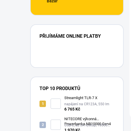
Bazar
PŘIJÍMÁME ONLINE PLATBY
TOP 10 PRODUKTŮ
Streamlight TLR-7 X
napájení na CR123A, 550 lm
6 765 Kč
NITECORE výkonná
Powerbanka NB10000 Gen4
USB-C, až 3A výstup, 10000
mAh
1 970 Kč