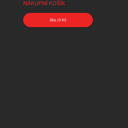
NÁKUPNÍ KOŠÍK
0
ks /
0 Kč