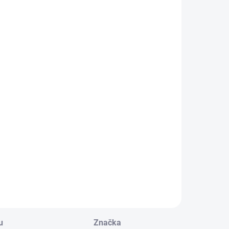
SKLADEM
SKLADEM
idewinder Compact III
Sidewinder Compact III
rogramovatelný,1xCR/1AA,
programovatelný,1xCR/1AA,s
ískový pouze svítilna
držákem na přilbu a
poruhem, pískový
3 667 Kč
4 749 Kč
 030,58 Kč bez
3 924,79 Kč bez
DPH
DPH
Do košíku
Do košíku
u
Značka