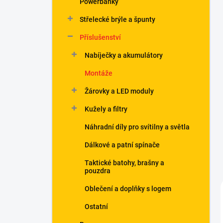
Powerbanky
í
p
Střelecké brýle a špunty
a
n
Příslušenství
e
Nabíječky a akumulátory
l
Montáže
Žárovky a LED moduly
Kužely a filtry
Náhradní díly pro svítilny a světla
Dálkové a patní spínače
Taktické batohy, brašny a
pouzdra
Oblečení a doplňky s logem
Ostatní