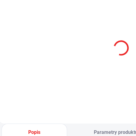
SKLADEM
SKLADEM
Montáž na
Montáž na
S
přilbu do NVG
přilbu pro
p
slotu pro
Sidewinder
p
Sidewinder
1 176 Kč
1 366 Kč
971,90 Kč bez DPH
1 128,93 Kč bez
3
DPH
Do košíku
Do košíku
Popis
Parametry produkt