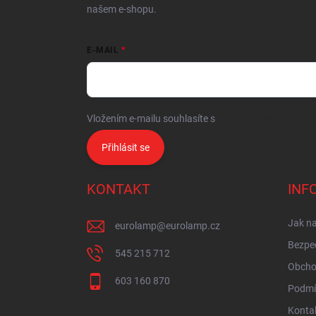
našem e-shopu.
E-MAIL
Vložením e-mailu souhlasíte s
podmínkami ochrany o
Přihlásit se
KONTAKT
INF
Jak n
eurolamp
@
eurolamp.cz
Bezpe
545 215 712
Obcho
603 160 870
Podmí
Konta