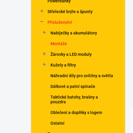
Powerbanky
í
p
Střelecké brýle a špunty
a
n
Příslušenství
e
Nabíječky a akumulátory
l
Montáže
Žárovky a LED moduly
Kužely a filtry
Náhradní díly pro svítilny a světla
Dálkové a patní spínače
Taktické batohy, brašny a
pouzdra
Oblečení a doplňky s logem
Ostatní