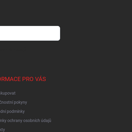
sobních údajů
ORMACE PRO VÁS
akupovat
čnostní pokyny
dní podmínky
nky ochrany osobních údajů
kty