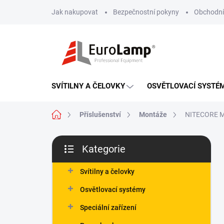
Přejít
Jak nakupovat
Bezpečnostní pokyny
Obchodní
na
obsah
SVÍTILNY A ČELOVKY
OSVĚTLOVACÍ SYSTÉ
Domů
Příslušenství
Montáže
NITECORE Mo
P
Kategorie
o
Přeskočit
s
kategorie
t
Svítilny a čelovky
r
Osvětlovací systémy
a
n
Speciální zařízení
n