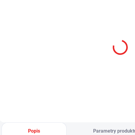
SKLADEM
NITECORE
HC33 čelovka,
CREE XHP 30
LED, 1800 lm,
2 705 Kč
1x18650 nebo
2 235,54 Kč bez
2xCR123 s
DPH
diffuserem
Do košíku
Popis
Parametry produkt