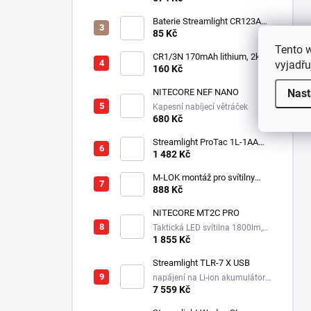
Baterie Streamlight CR123A
3V - Lithiová
85 Kč
Tento 
CR1/3N 170mAh lithium, 2ks v
vyjadřu
balení
160 Kč
Nast
NITECORE NEF NANO
Kapesní nabíjecí větráček
680 Kč
Streamlight ProTac 1L-1AA
taktická svítilna, 350 lm, 160
1 482 Kč
m
M-LOK montáž pro svítilny
Streamlight Rail Mount
888 Kč
NITECORE MT2C PRO
Taktická LED svítilna 1800lm,
1x18650, 3600mAh, USB-C
1 855 Kč
Streamlight TLR-7 X USB
napájení na Li-ion akumulátor,
725 lm / 550 lm
7 559 Kč