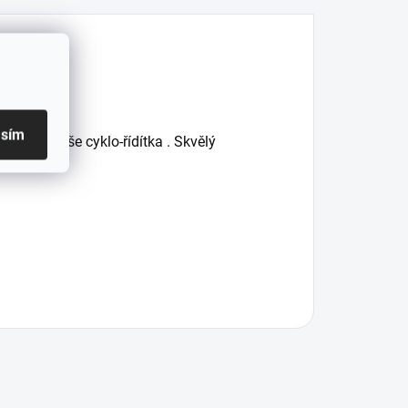
a kola.
asím
tilen
na
vaše
cyklo-řídítka
.
Skvělý