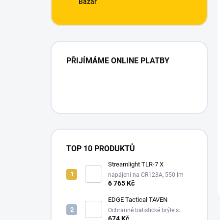
Bazar
PŘIJÍMÁME ONLINE PLATBY
TOP 10 PRODUKTŮ
Streamlight TLR-7 X
napájení na CR123A, 550 lm
6 765 Kč
EDGE Tactical TAVEN
Ochranné balistické brýle s
technologií VaporShield
674 Kč