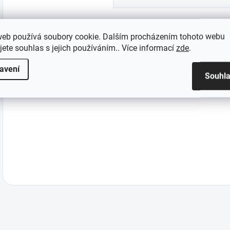
web používá soubory cookie. Dalším procházením tohoto webu
Nitecore BM02 montáž pro upevnění svítilny na řídítk
jete souhlas s jejich používáním.. Více informací
zde
.
avení
Souhl
Montáž BM02
je vhodná
pro
upevnění široké škály
sví
způsob, jak
dále využívat
LED svítilny
Nitecore
.