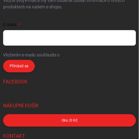
Vložte svůj e-mail a my vám budeme zasílat informace o nových
produktech na našem e-shopu.
E-MAIL
Vložením e-mailu souhlasíte s
podmínkami ochrany osobních údajů
Přihlásit se
FACEBOOK
NÁKUPNÍ KOŠÍK
0
ks /
0 Kč
KONTAKT