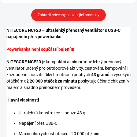
Zobrazit všechny související produkty
NITECORE NCF20 – ultralehký přenosný ventilátor s USB-C
napájením přes powerbanku
Powerbanka není součástí balení!!!
NITECORE NCF20
je kompaktní a mimořádně lehký přenosný
ventilátor určený pro outdoorové aktivity, cestování, kempování i
každodenní použití. Díky hmotnosti pouhých
43 gramů
a vysokým
otáčkám až
20 000 otáček za minutu
poskytuje účinné chlazení v
malém a snadno přenosném provedení.
Hlavní vlastnosti
Ultralehká konstrukce – pouze 43 g
Napájení přes USB-C
Maximální rychlost otáčení: 20 000 ot./min