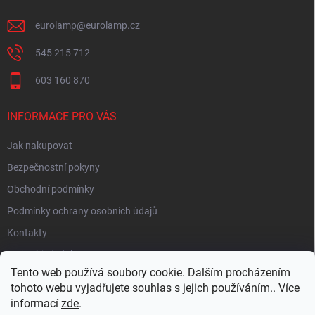
eurolamp
@
eurolamp.cz
545 215 712
603 160 870
INFORMACE PRO VÁS
Jak nakupovat
Bezpečnostní pokyny
Obchodní podmínky
Podmínky ochrany osobních údajů
Kontakty
Moje objednávka
Tento web používá soubory cookie. Dalším procházením
tohoto webu vyjadřujete souhlas s jejich používáním.. Více
informací
zde
.