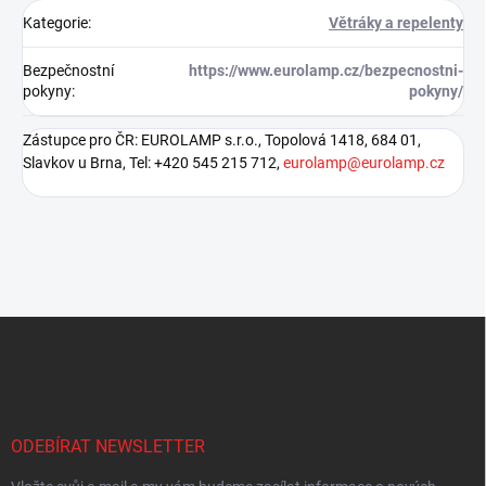
Kategorie
:
Větráky a repelenty
Bezpečnostní
https://www.eurolamp.cz/bezpecnostni-
pokyny
:
pokyny/
Zástupce pro ČR: EUROLAMP s.r.o., Topolová 1418, 684 01,
Slavkov u Brna, Tel: +420 545 215 712,
eurolamp@eurolamp.cz
Z
á
p
a
t
í
ODEBÍRAT NEWSLETTER