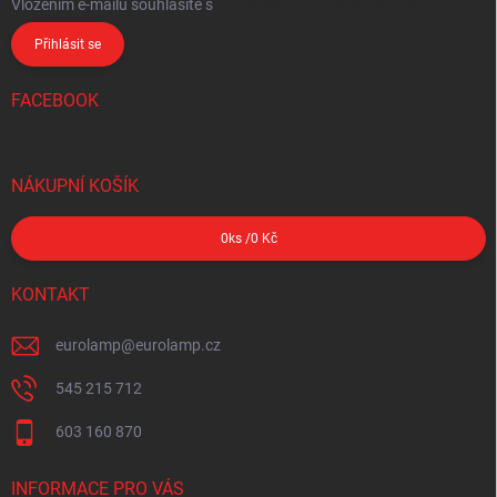
Vložením e-mailu souhlasíte s
podmínkami ochrany osobních údajů
Přihlásit se
FACEBOOK
NÁKUPNÍ KOŠÍK
0
ks /
0 Kč
KONTAKT
eurolamp
@
eurolamp.cz
545 215 712
603 160 870
INFORMACE PRO VÁS