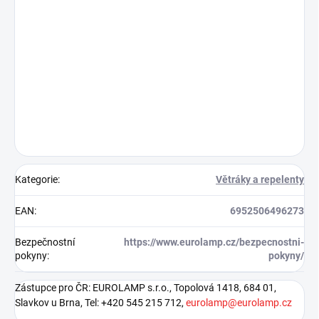
Kategorie
:
Větráky a repelenty
EAN
:
6952506496273
Bezpečnostní
https://www.eurolamp.cz/bezpecnostni-
pokyny
:
pokyny/
Zástupce pro ČR: EUROLAMP s.r.o., Topolová 1418, 684 01,
Slavkov u Brna, Tel: +420 545 215 712,
eurolamp@eurolamp.cz