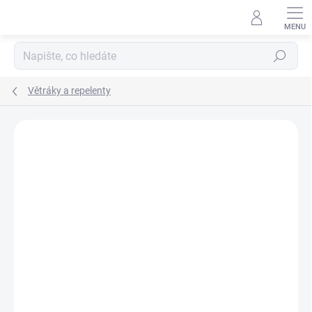
Přejít
na
obsah
Hledat
Větráky a repelenty
ZNAČKA:
NITECORE