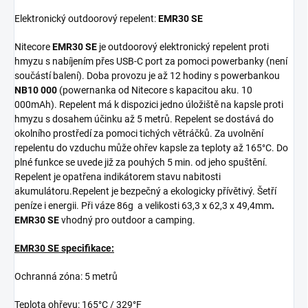
Elektronický outdoorový repelent:
EMR30 SE
Nitecore
EMR30 SE
je outdoorový elektronický repelent proti
hmyzu s nabíjením přes USB-C port za pomoci powerbanky (není
součástí balení). Doba provozu je až 12 hodiny s powerbankou
NB10 000
(powernanka od Nitecore s kapacitou aku. 10
000mAh). Repelent má k dispozici jedno úložiště na kapsle proti
hmyzu s dosahem účinku až 5 metrů. Repelent se dostává do
okolního prostředí za pomoci tichých větráčků. Za uvolnění
repelentu do vzduchu může ohřev kapsle za teploty až 165°C. Do
plné funkce se uvede již za pouhých 5 min. od jeho spuštění.
Repelent je opatřena indikátorem stavu nabitosti
akumulátoru.Repelent je bezpečný a ekologicky přívětivý. Šetří
peníze i energii. Při váze 86g a velikosti 63,3 x 62,3 x 49,4mm
.
EMR30 SE
vhodný pro outdoor a camping.
EMR30 SE
specifikace:
Ochranná zóna: 5 metrů
Teplota ohřevu: 165°C / 329°F