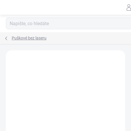
Přejít
na
obsah
Puškové bez laseru
ZNAČKA:
SUREFIRE