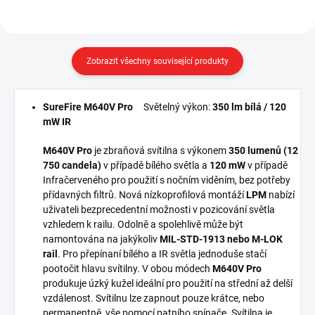
Zobrazit všechny související produkty
SureFire M640V Pro
Světelný výkon:
350 lm bílá / 120
mW IR
M640V Pro
je zbraňová svítilna s výkonem
350 lumenů (12
750 candela)
v případě bílého světla a
120 mW
v případě
Infračerveného pro použití s nočním viděním, bez potřeby
přídavných filtrů. Nová nízkoprofilová montáží
LPM
nabízí
uživateli bezprecedentní možnosti v pozicování světla
vzhledem k railu. Odolně a spolehlivě může být
namontována na jakýkoliv
MIL-STD-1913 nebo M-LOK
rail
. Pro přepínaní bílého a IR světla jednoduše stačí
pootočit hlavu svítilny. V obou módech
M640V Pro
produkuje úzký kužel ideální pro použití na střední až delší
vzdálenost. Svítilnu lze zapnout pouze krátce, nebo
permanentně, vše pomocí patního spínače. Svítilna je