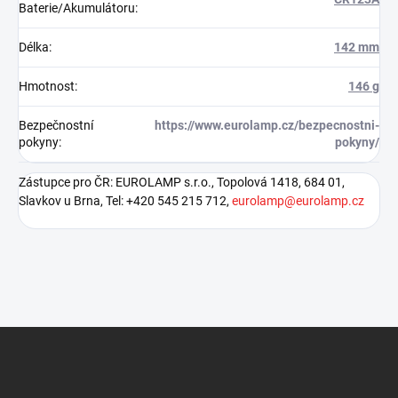
Baterie/Akumulátoru
:
Délka
:
142 mm
Hmotnost
:
146 g
Bezpečnostní
https://www.eurolamp.cz/bezpecnostni-
pokyny
:
pokyny/
Zástupce pro ČR: EUROLAMP s.r.o., Topolová 1418, 684 01,
Slavkov u Brna, Tel: +420 545 215 712,
eurolamp@eurolamp.cz
Z
á
p
a