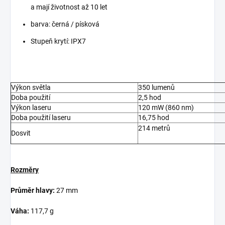
a mají životnost až 10 let
barva: černá / písková
Stupeň krytí: IPX7
Výkon světla
350 lumenů
Doba použití
2,5 hod
Výkon laseru
120 mW (860 nm)
Doba použití laseru
16,75 hod
214 metrů
Dosvit
Rozměry
Průměr hlavy:
27 mm
Váha:
117,7 g