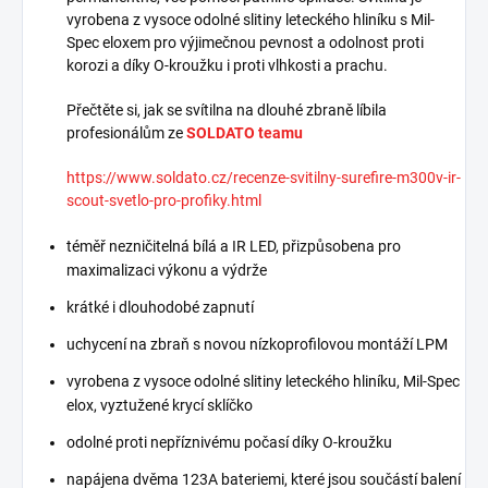
vyrobena z vysoce odolné slitiny leteckého hliníku s Mil-
Spec eloxem pro výjimečnou pevnost a odolnost proti
korozi a díky O-kroužku i proti vlhkosti a prachu.
Přečtěte si, jak se svítilna na dlouhé zbraně líbila
profesionálům ze
SOLDATO teamu
https://www.soldato.cz/recenze-svitilny-surefire-m300v-ir-
scout-svetlo-pro-profiky.html
téměř nezničitelná bílá a IR LED, přizpůsobena pro
maximalizaci výkonu a výdrže
krátké i dlouhodobé zapnutí
uchycení na zbraň s novou nízkoprofilovou montáží LPM
vyrobena z vysoce odolné slitiny leteckého hliníku, Mil-Spec
elox, vyztužené krycí sklíčko
odolné proti nepříznivému počasí díky O-kroužku
napájena dvěma 123A bateriemi, které jsou součástí balení