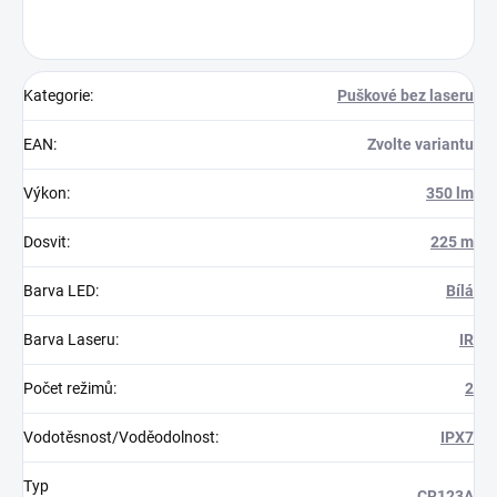
Kategorie
:
Puškové bez laseru
EAN
:
Zvolte variantu
Výkon
:
350 lm
Dosvit
:
225 m
Barva LED
:
Bílá
Barva Laseru
:
IR
Počet režimů
:
2
Vodotěsnost/Voděodolnost
:
IPX7
Typ
CR123A