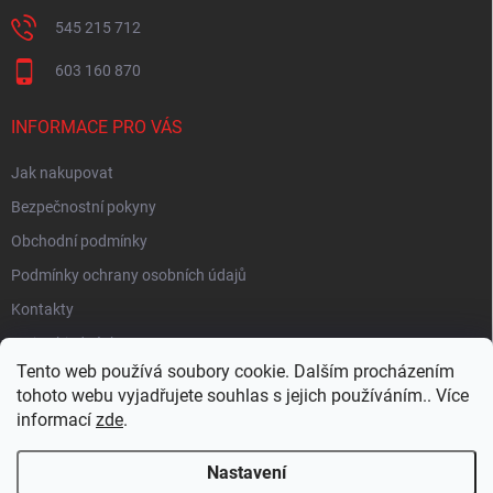
545 215 712
603 160 870
INFORMACE PRO VÁS
Jak nakupovat
Bezpečnostní pokyny
Obchodní podmínky
Podmínky ochrany osobních údajů
Kontakty
Moje objednávka
Tento web používá soubory cookie. Dalším procházením
tohoto webu vyjadřujete souhlas s jejich používáním.. Více
informací
zde
.
HEUREKA
Nastavení