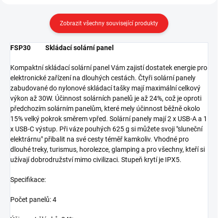
Zobrazit všechny související produkty
FSP30 Skládací solární panel
Kompaktní skládací solární panel Vám zajistí dostatek energie pro
elektronické zařízení na dlouhých cestách. Čtyři solární panely
zabudované do nylonové skládací tašky mají maximální celkový
výkon až 30W. Účinnost solárních panelů je až 24%, což je oproti
předchozím solárním panelům, které mely účinnost běžně okolo
15% velký pokrok směrem vpřed. Solární panely mají 2 x USB-A a 1
x USB-C výstup. Při váze pouhých 625 g si můžete svoji "sluneční
elektrárnu" přibalit na své cesty téměř kamkoliv. Vhodné pro
dlouhé treky, turismus, horolezce, glamping a pro všechny, kteří si
užívají dobrodružství mimo civilizaci. Stupeň krytí je IPX5.
Specifikace:
Počet panelů: 4