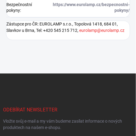
Bezpečnostní
https://www.eurolamp.cz/bezpecnostni-
pokyny
:
pokyny/
Zástupce pro ČR: EUROLAMP s.r.o., Topolová 1418, 684 01,
Slavkov u Brna, Tel: +420 545 215 712,
eurolamp@eurolamp.cz
Z
á
p
a
t
í
ODEBÍRAT NEWSLETTER
Vložte svůj e-mail a my vám budeme zasílat informace o nových
produktech na našem e-shopu.