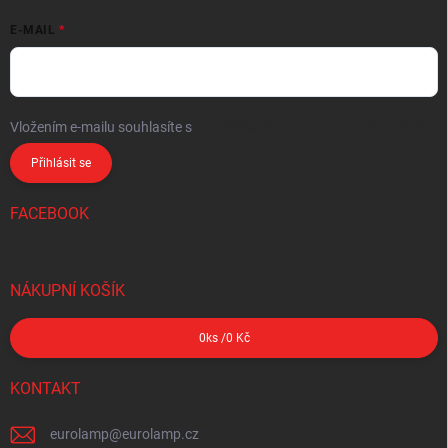
E-MAIL
Vložením e-mailu souhlasíte s
podmínkami ochrany osobních údajů
Přihlásit se
FACEBOOK
NÁKUPNÍ KOŠÍK
0
ks /
0 Kč
KONTAKT
eurolamp
@
eurolamp.cz