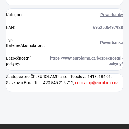
Kategorie
:
Powerbanky
EAN
:
6952506497928
Typ
Powerbanka
Baterie/Akumulátoru
:
Bezpečnostní
https://www.eurolamp.cz/bezpecnostni-
pokyny
:
pokyny/
Zástupce pro ČR: EUROLAMP s.r.o., Topolová 1418, 684 01,
Slavkov u Brna, Tel: +420 545 215 712,
eurolamp@eurolamp.cz
Z