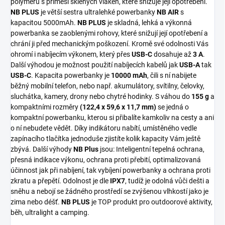
polymeru s příměsí sklených vláken, které snižuje její opotřebení.
NB PLUS
je větší sestra ultralehké powerbanky
NB AIR
s
kapacitou 5000mAh.
NB PLUS
je skladná, lehká a výkonná
powerbanka se zaoblenými rohovy, které snižují její opotřebení a
chrání ji před mechanickým poškození. Kromě své odolnosti Vás
ohromí i nabíjecím výkonem, který přes
USB-C
dosahuje až
3
A
.
Další výhodou je možnost použití nabíjecích kabelů jak
USB-A
tak
USB-C
. Kapacita powerbanky je
10000 mAh
, čili s ní nabijete
běžný mobilní telefon, nebo např. akumulátory, svítilny, čelovky,
sluchátka, kamery, drony nebo chytré hodinky. S váhou do
155
g
a
kompaktními rozměry
(122,4 x 59,6 x 11,7 mm)
se jedná o
kompaktní powerbanku, kterou si přibalíte kamkoliv na cesty a ani
o ní nebudete vědět. Díky indikátoru nabítí, umístěného vedle
zapínacího tlačítka jednoduše zjistíte kolik kapacity Vám ještě
zbývá. Další výhody
NB Plus
jsou: Inteligentní tepelná ochrana,
přesná indikace výkonu, ochrana proti přebití, optimalizovaná
účinnost jak při nabíjení, tak vybíjení powerbanky a ochrana proti
zkratu a přepětí. Odolnost je dle
IPX7
, tudíž je odolná vůči dešti a
sněhu a nebojí se žádného prostředí se zvýšenou vlhkostí jako je
zima nebo déšť.
NB PLUS
je TOP produkt pro outdoorové aktivity,
běh, ultralight a camping.