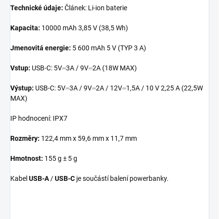
Technické údaje:
Článek: Li-ion baterie
Kapacita:
10000 mAh 3,85 V (38,5 Wh)
Jmenovitá energie:
5 600 mAh 5 V (TYP 3 A)
Vstup:
USB-C: 5V⎓3A / 9V⎓2A (18W MAX)
Výstup:
USB-C: 5V⎓3A / 9V⎓2A / 12V⎓1,5A / 10 V 2,25 A (22,5W
MAX)
IP hodnocení: IPX7
Rozměry:
122,4 mm x 59,6 mm x 11,7 mm
Hmotnost:
155 g ± 5 g
Kabel
USB-A
/
USB-C
je součástí balení powerbanky.