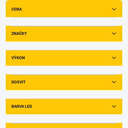
d
u
CENA
k
t
ů
ZNAČKY
VÝKON
DOSVIT
BARVA LED