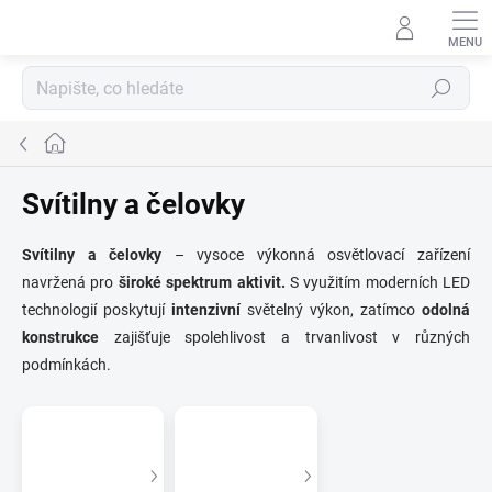
Přejít
na
obsah
Hledat
Domů
Svítilny a čelovky
Svítilny a čelovky
– vysoce výkonná osvětlovací zařízení
navržená pro
široké spektrum aktivit.
S využitím moderních LED
technologií poskytují
intenzivní
světelný výkon, zatímco
odolná
konstrukce
zajišťuje spolehlivost a trvanlivost v různých
podmínkách.