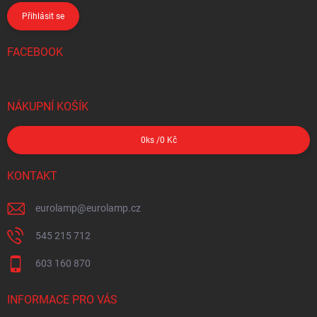
Přihlásit se
FACEBOOK
NÁKUPNÍ KOŠÍK
0
ks /
0 Kč
KONTAKT
eurolamp
@
eurolamp.cz
545 215 712
603 160 870
INFORMACE PRO VÁS