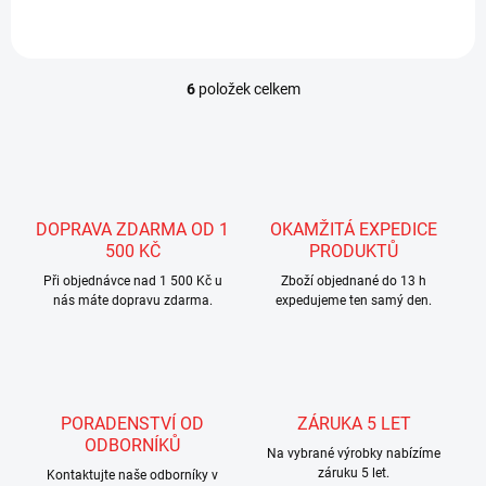
6
položek celkem
O
v
l
á
d
a
c
DOPRAVA ZDARMA OD 1
OKAMŽITÁ EXPEDICE
í
500 KČ
PRODUKTŮ
p
r
Při objednávce nad 1 500 Kč u
Zboží objednané do 13 h
nás máte dopravu zdarma.
v
expedujeme ten samý den.
k
y
v
ý
p
PORADENSTVÍ OD
ZÁRUKA 5 LET
i
ODBORNÍKŮ
s
Na vybrané výrobky nabízíme
u
záruku 5 let.
Kontaktujte naše odborníky v