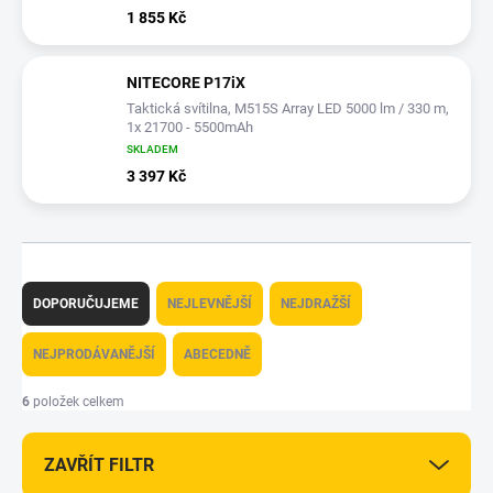
1 855 Kč
NITECORE P17iX
Taktická svítilna, M515S Array LED 5000 lm / 330 m,
1x 21700 - 5500mAh
SKLADEM
3 397 Kč
Ř
a
DOPORUČUJEME
NEJLEVNĚJŠÍ
NEJDRAŽŠÍ
z
e
NEJPRODÁVANĚJŠÍ
ABECEDNĚ
n
í
6
položek celkem
p
r
ZAVŘÍT FILTR
o