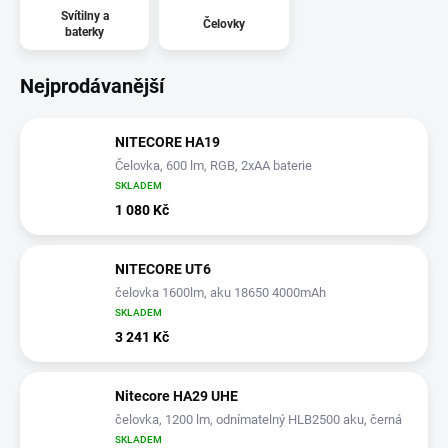
Svítilny a
Čelovky
baterky
Nejprodávanější
NITECORE HA19
Čelovka, 600 lm, RGB, 2xAA baterie
SKLADEM
1 080 Kč
NITECORE UT6
čelovka 1600lm, aku 18650 4000mAh
SKLADEM
3 241 Kč
Nitecore HA29 UHE
čelovka, 1200 lm, odnímatelný HLB2500 aku, černá
SKLADEM