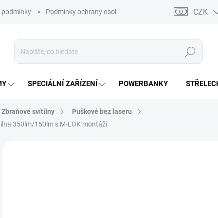
CZK
 podmínky
Podmínky ochrany osobních údajů
Kontakty
Moj
Hledat
MY
SPECIÁLNÍ ZAŘÍZENÍ
POWERBANKY
STŘELEC
Zbraňové svítilny
Puškové bez laseru
tilna 350lm/150lm s M-LOK montáží
ZNAČKA:
STREAMLIGHT
5 
4 3
Měr
SK
cena
MŮŽ