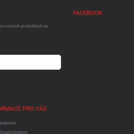
FACEBOOK
ce o nových produktech na
sobních údajů
ORMACE PRO VÁS
akupovat
čnostní pokyny