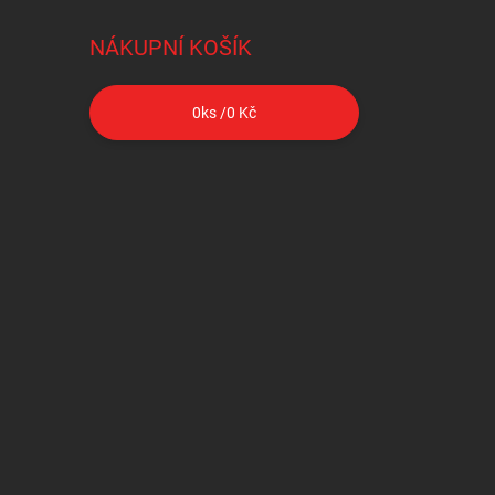
NÁKUPNÍ KOŠÍK
0
ks /
0 Kč