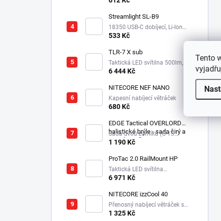
612 Kč
Streamlight SL-B9
18350 USB-C dobíjecí, Li-Ion
3,6V, 850 mAh
533 Kč
TLR-7 X sub
Tento 
Taktická LED svítilna 500lm,
vyjadřu
1xCR123A
6 444 Kč
NITECORE NEF NANO
Nast
Kapesní nabíjecí větráček
680 Kč
EDGE Tactical OVERLORD
balistické brýle - sada čirý a
Sada dvou zorníků (G-15
tmavý zorník
Tmavý a čirý), ochranné
1 190 Kč
balistické brýle s technologií
VaporShield
ProTac 2.0 RailMount HP
Taktická LED svítilna
2000lm,USB C nabíjení, aku.
6 971 Kč
4900mAh
NITECORE izzCool 40
Přenosný nabíjecí větráček s
5200 mAh akumulátorem, s
1 325 Kč
nádržkou na vodu