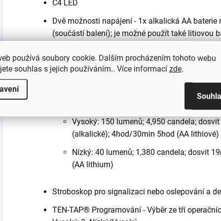
C4 LED
Dvě možnosti napájení - 1x alkalická AA baterie
(součástí balení); je možné použít také litiovou b
Výkony svítilny při použití baterie CR123A:
web používá soubory cookie. Dalším procházením tohoto webu
Vysoký: 350 lumenů; 12 000 candela; dosv
jete souhlas s jejich používáním.. Více informací
zde
.
Nízký 40 lumenů; 1 380 candela; dosvit 1
avení
Souhl
AA alkalické/AA lithiové baterie:
Vysoký: 150 lumenů; 4,950 candela; dosvi
(alkalické); 4hod/30min 5hod (AA lithiové)
Nízký: 40 lumenů; 1,380 candela; dosvit 19
(AA lithium)
Stroboskop pro signalizaci nebo oslepování a de
TEN-TAP® Programování - Výběr ze tří operačníc