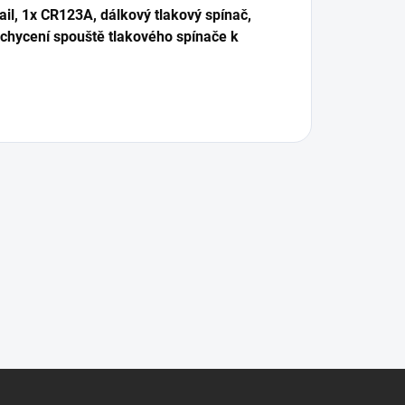
il, 1x CR123A, dálkový tlakový spínač,
uchycení spouště tlakového spínače k