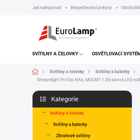
Přejít
Jak nakupovat
Bezpečnostní pokyny
Obchodní
na
obsah
SVÍTILNY A ČELOVKY
OSVĚTLOVACÍ SYSTÉ
Domů
Svítilny a čelovky
Svítilny a baterky
Streamlight ProTac RAIL MOUNT 1
Zbraňová LED sví
P
Kategorie
o
Přeskočit
s
kategorie
t
Svítilny a čelovky
r
Svítilny a baterky
a
n
Zbraňové svítilny