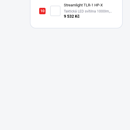
Streamlight TLR-1 HP-X
Taktická LED svítilna 1000lm,
dosvit až 555m
9 532 Kč