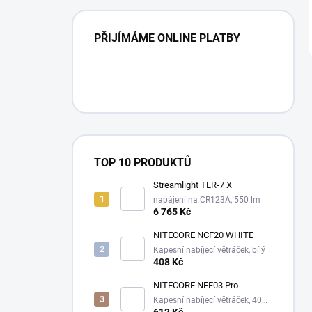
PŘIJÍMÁME ONLINE PLATBY
TOP 10 PRODUKTŮ
Streamlight TLR-7 X
napájení na CR123A, 550 lm
6 765 Kč
NITECORE NCF20 WHITE
Kapesní nabíjecí větráček, bílý
408 Kč
NITECORE NEF03 Pro
Kapesní nabíjecí větráček, 4000
mAh