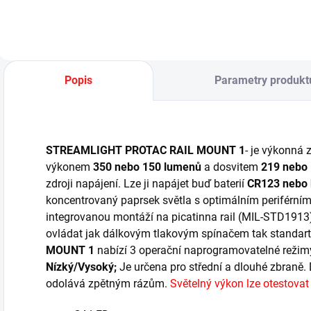
Popis
Parametry produkt
STREAMLIGHT PROTAC RAIL MOUNT 1
- je výkonná 
výkonem
350 nebo 150 lumenů
a dosvitem
219 nebo
zdroji napájení. Lze ji napájet buď baterií
CR123 nebo 
koncentrovaný paprsek světla s optimálním periférním
integrovanou montáží na picatinna rail (MIL-STD1913)
ovládat jak dálkovým tlakovým spínačem tak standa
MOUNT 1
nabízí 3 operační naprogramovatelné režim
Nízký/Vysoký;
Je určena pro střední a dlouhé zbraně
odolává zpětným rázům.
Světelný výkon lze otestovat n