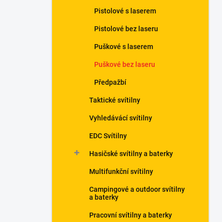
n
Pistolové s laserem
í
p
Pistolové bez laseru
a
n
Puškové s laserem
e
Puškové bez laseru
l
Předpažbí
Taktické svítilny
Vyhledávácí svítilny
EDC Svítilny
Hasičské svítilny a baterky
Multifunkční svítilny
Campingové a outdoor svítilny
a baterky
Pracovní svítilny a baterky