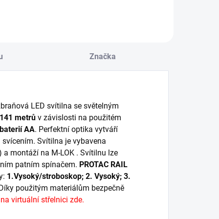
u
Značka
zbraňová LED svítilna se světelným
 141 metrů
v závislosti na použitém
baterií AA
. Perfektní optika vytváří
 svícením. Svítilna je vybavena
 a montáží na M-LOK . Svítilnu lze
rtním patním spínačem.
PROTAC RAIL
y:
1.Vysoký/stroboskop; 2. Vysoký; 3.
. Díky použitým materiálům bezpečně
a virtuální střelnici zde.