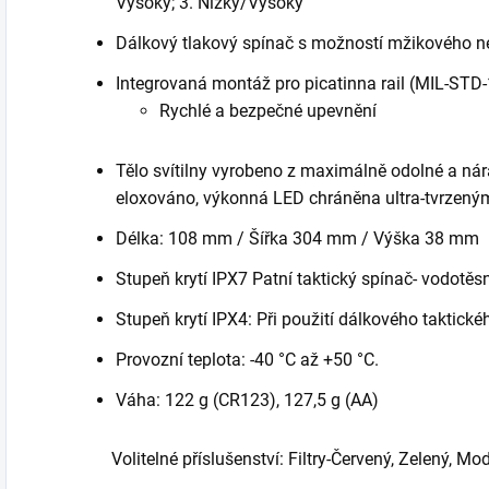
Vysoký; 3. Nízký/Vysoký
Dálkový tlakový spínač s možností mžikového n
Integrovaná montáž pro picatinna rail (MIL-ST
Rychlé a bezpečné upevnění
Tělo svítilny vyrobeno z maximálně odolné a nára
eloxováno, výkonná LED chráněna ultra-tvrzený
Délka: 108 mm / Šířka 304 mm / Výška 38 mm
Stupeň krytí IPX7 Patní taktický spínač- vodotě
Stupeň krytí IPX4: Při použití dálkového taktick
Provozní teplota:
-40
°C
až +50
°C.
Váha: 122 g (CR123), 127,5 g (AA)
Volitelné příslušenství: Filtry-Červený, Zelený, Mod