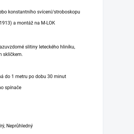
ebo konstantního svícení/stroboskopu
D-1913) a montáž na M-LOK
zuvzdorné slitiny leteckého hliníku,
m sklíčkem.
sná do 1 metru po dobu 30 minut
ého spínače
rý, Neprůhledný