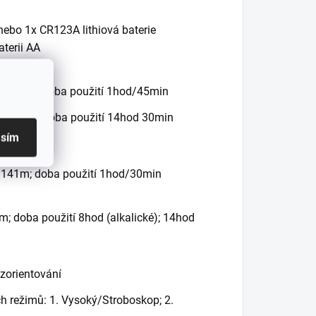
 nebo 1x CR123A lithiová baterie
aterii AA
it 219m; doba použití 1hod/45min
9m beam; doba použití 14hod 30min
asím
t 141m; doba použití 1hod/30min
m; doba použití 8hod (alkalické); 14hod
zorientování
h režimů: 1. Vysoký/Stroboskop; 2.