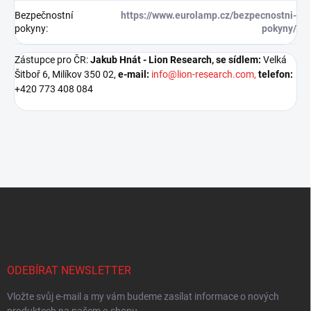
Bezpečnostní
https://www.eurolamp.cz/bezpecnostni-
pokyny
:
pokyny/
Zástupce pro ČR:
Jakub Hnát - Lion Research,
se sídlem:
Velká
Šitboř 6, Milíkov 350 02,
e-mail:
info@lion-research.com,
telefon:
+420 773 408 084
Z
á
p
a
t
í
ODEBÍRAT NEWSLETTER
Vložte svůj e-mail a my vám budeme zasílat informace o nových