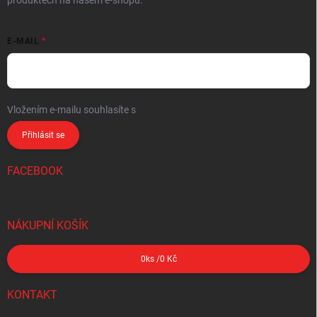
produktech na našem e-shopu.
E-MAIL
Vložením e-mailu souhlasíte s
podmínkami ochrany osobních údajů
Přihlásit se
FACEBOOK
NÁKUPNÍ KOŠÍK
0
ks /
0 Kč
KONTAKT