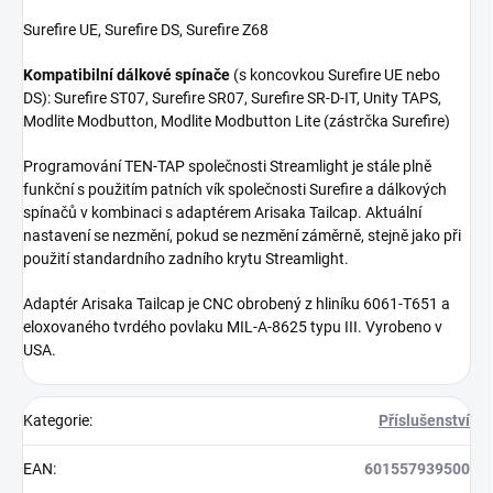
Surefire UE, Surefire DS, Surefire Z68
Kompatibilní dálkové spínače
(s koncovkou Surefire UE nebo
DS): Surefire ST07, Surefire SR07, Surefire SR-D-IT, Unity TAPS,
Modlite Modbutton, Modlite Modbutton Lite (zástrčka Surefire)
Programování TEN-TAP společnosti Streamlight je stále plně
funkční s použitím patních vík společnosti Surefire a dálkových
spínačů v kombinaci s adaptérem Arisaka Tailcap. Aktuální
nastavení se nezmění, pokud se nezmění záměrně, stejně jako při
použití standardního zadního krytu Streamlight.
Adaptér Arisaka Tailcap je CNC obrobený z hliníku 6061-T651 a
eloxovaného tvrdého povlaku MIL-A-8625 typu III. Vyrobeno v
USA.
Kategorie
:
Příslušenství
EAN
:
601557939500