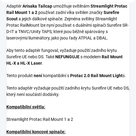
Adaptér
Arisaka Tailcap
umožňuje svítilnám
Streamlight Protac
Rail Mount 1 a 2
používat zadní víka svítilen značky
Surefire
Scout
a jejich dálkové spínače. Zejména svítilny Streamlight
Protac RailMount lze nyní používat s duálními spínači Surefire SR-
D-IT a TNVC/Unity TAPS, které jsou běžně spárovány s
laserovými/iluminátory, jako jsou řady ATPIAL a DBAL.
Aby tento adaptér fungoval, vyžaduje použití zadního krytu
Surefire UE nebo DS. Také
NEFUNGUJE
s modelem
Rail Mount
HL-X a HL-X Laser
.
Tento produkt
není
kompatibilní s
Protac 2.0 Rail Mount Light
s.
Tento adaptér vyžaduje použití zadního krytu Surefire UE nebo DS,
který není součástí dodávky.
Kompatibilní světla:
Streamlight Protac Rail Mount 1 a 2
Kompatibilní koncové spínače: