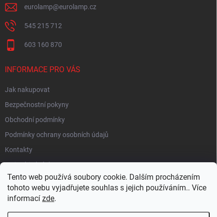
eurolamp
@
eurolamp.cz
545 215 712
603 160 870
INFORMACE PRO VÁS
Jak nakupovat
Bezpečnostní pokyny
Obchodní podmínky
Podmínky ochrany osobních údajů
Kontakty
Moje objednávka
Tento web používá soubory cookie. Dalším procházením
tohoto webu vyjadřujete souhlas s jejich používáním.. Více
informací
zde
.
HEUREKA