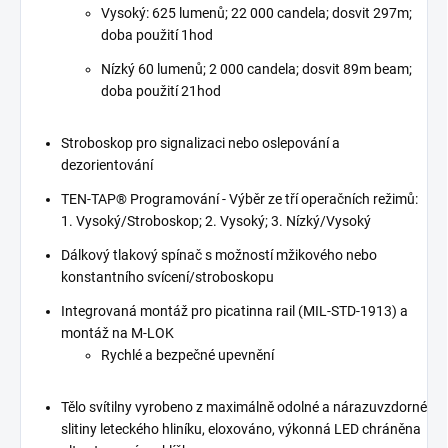
Vysoký: 625 lumenů; 22 000 candela; dosvit 297m;
doba použití 1hod
Nízký 60 lumenů; 2 000 candela; dosvit 89m beam;
doba použití 21hod
Stroboskop pro signalizaci nebo oslepování a
dezorientování
TEN-TAP® Programování - Výběr ze tří operačních režimů:
1. Vysoký/Stroboskop; 2. Vysoký; 3. Nízký/Vysoký
Dálkový tlakový spínač s možností mžikového nebo
konstantního svícení/stroboskopu
Integrovaná montáž pro picatinna rail (MIL-STD-1913) a
montáž na M-LOK
Rychlé a bezpečné upevnění
Tělo svítilny vyrobeno z maximálně odolné a nárazuvzdorné
slitiny leteckého hliníku, eloxováno, výkonná LED chráněna