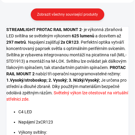
Zobrazit všechny související produkty
STREAMLIGHT PROTAC RAIL MOUNT 2
- je výkonná zbraňová
LED svítilna se světelným výkonem
625 lumenů
a dosvitem až
297 metrů
. Napájení zajišťují
2x CR123
. Perfektní optika vytváří
koncentrovaný paprsek světla s optimálním periférním svícením.
Svítilna je vybavena integrovanou montáží na picatinna rail (MIL-
STD1913) a montáží na M-LOK. Svítilnu lze ovládat jak dálkovým
tlakovým spínačem, tak standartním patním spínačem.
PROTAC
RAIL MOUNT 2
nabízí tři operační naprogramovatelné režimy:
1.Vysoký/stroboskop; 2. Vysoký; 3. Nízký/Vysoký;
Je určena pro
střední a dlouhé zbraně. Díky použitým materiálům bezpečně
odolává zpětným rázům.
Světelný výkon lze otestovat na virtuální
střelnici zde.
C4 LED
Napájení 2xCR123
Výkony svítilny: