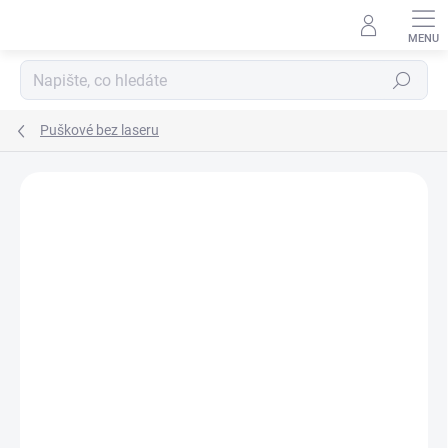
Přejít
na
obsah
Hledat
Puškové bez laseru
ZNAČKA:
STREAMLIGHT