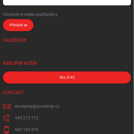
Vložením e-mailu souhlasíte s
podmínkami ochrany osobních údajů
Přihlásit se
FACEBOOK
NÁKUPNÍ KOŠÍK
0
ks /
0 Kč
KONTAKT
eurolamp
@
eurolamp.cz
545 215 712
603 160 870