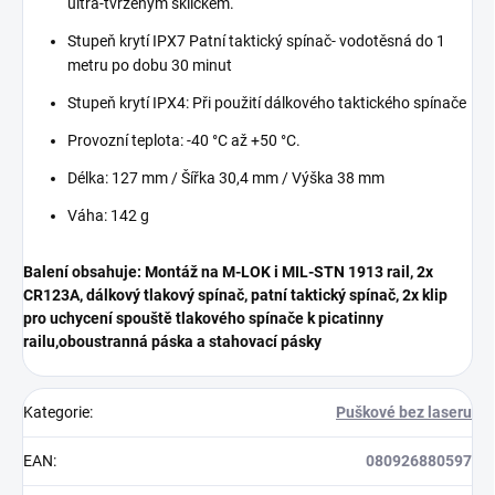
ultra-tvrzeným sklíčkem.
Stupeň krytí IPX7 Patní taktický spínač- vodotěsná do 1
metru po dobu 30 minut
Stupeň krytí IPX4: Při použití dálkového taktického spínače
Provozní teplota:
-40
°C
až +50
°C.
Délka: 127 mm / Šířka 30,4 mm / Výška 38 mm
Váha: 142 g
Balení obsahuje: Montáž na M-LOK i MIL-STN 1913 rail, 2x
CR123A, dálkový tlakový spínač, patní taktický spínač, 2x klip
pro uchycení spouště tlakového spínače k picatinny
railu,oboustranná páska a stahovací pásky
Kategorie
:
Puškové bez laseru
EAN
:
080926880597