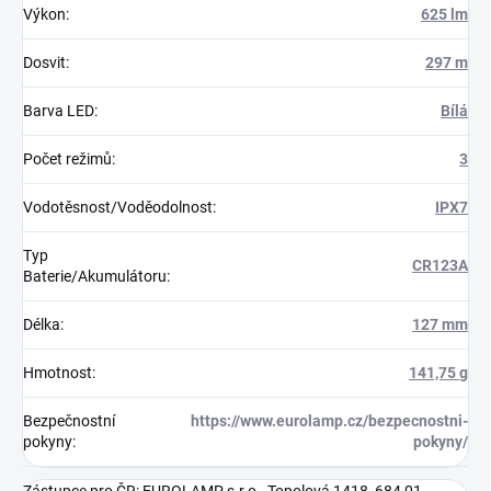
Výkon
:
625 lm
Dosvit
:
297 m
Barva LED
:
Bílá
Počet režimů
:
3
Vodotěsnost/Voděodolnost
:
IPX7
Typ
CR123A
Baterie/Akumulátoru
:
Délka
:
127 mm
Hmotnost
:
141,75 g
Bezpečnostní
https://www.eurolamp.cz/bezpecnostni-
pokyny
:
pokyny/