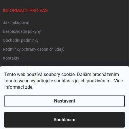
INFORMACE PRO VÁS
Jak nakupovat
Bezpečnostní pokyny
Obchodní podmínky
Podmínky ochrany osobních údajů
Kontakty
Moje objednávka
Tento web používá soubory cookie. Dalším procházením
tohoto webu vyjadřujete souhlas s jejich používáním.. Více
informací
zde
.
HEUREKA
Nastavení
Copyright 2026
EUROLAMP.cz
. Všechna práva vyhrazena.
Souhlasím
Vytvořil Shoptet