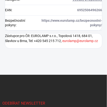
EAN
:
6952506496266
Bezpečnostní
https://www.eurolamp.cz/bezpecnostni-
pokyny
:
pokyny/
Zástupce pro ČR: EUROLAMP s.r.o., Topolová 1418, 684 01,
Slavkov u Brna, Tel: +420 545 215 712,
eurolamp@eurolamp.cz
Z
á
p
a
t
í
ODEBÍRAT NEWSLETTER