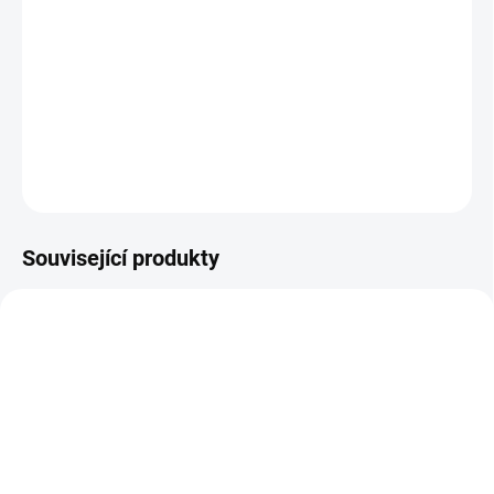
14.8.2026
−
+
Přidat do košíku
DETAILNÍ INFORMACE
ZEPTAT SE
HLÍDAT
Související produkty