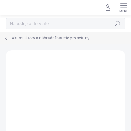
Přejít
na
obsah
Hledat
Akumulátory a náhradní baterie pro svítilny
ZNAČKA:
STREAMLIGHT