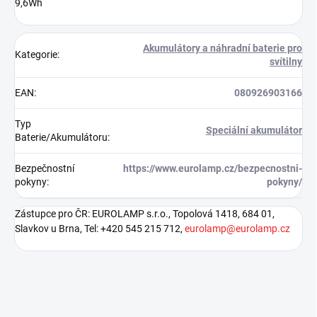
9,6Wh
Akumulátory a náhradní baterie pro
Kategorie
:
svítilny
EAN
:
080926903166
Typ
Speciální akumulátor
Baterie/Akumulátoru
:
Bezpečnostní
https://www.eurolamp.cz/bezpecnostni-
pokyny
:
pokyny/
Zástupce pro ČR: EUROLAMP s.r.o., Topolová 1418, 684 01,
Slavkov u Brna, Tel: +420 545 215 712,
eurolamp@eurolamp.cz