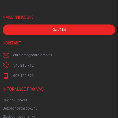
NÁKUPNÍ KOŠÍK
0
ks /
0 Kč
KONTAKT
eurolamp
@
eurolamp.cz
545 215 712
603 160 870
INFORMACE PRO VÁS
Jak nakupovat
Bezpečnostní pokyny
Obchodní podmínky