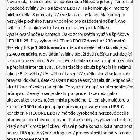
Nová malá ruční svítilna od společnosti Nitecore je tady.
Tentokrát
v podobě svítilny 3v1 s názvem
EDC17.
Ta kombinuje 4 intenzity
bílého světla, 3 intenzity UV světla a zelený laser. Má koncepci
nezvykle plochého tvaru vhodného pro každodení nošení. Ano,
svítilna připomíná svým tvarem a posuvným tlačítkem
vystřelovací nože Microtech. Jako zdroj světla využívá špičkové
LED UHi 25
. Díky výkonné LED má
EDC17
dosvit až
230 metrů
.
Světelný tok je
1 500 lumenů
a intenzita světelného kuželu je až
12 400 candela
. K ovládání svítilny slouží dvě tlačítka nacházející
se na hraně svítilny. První posuvné tlačítko slouží k zapnutí svítilny
a přepínání intenzit svitu. Druhé tlačítko
slouží k přepínání režimů
jako je Bílé světlo / UV světlo / Laser. UV světlo slouží ke kontrole
pravosti dokladů, detekci skvrn nebo tělesných tekutin. Případně k
identifikaci různých materiálů. To využijete např. v automobilovém
průmyslu. Zelený laser je ideální pro prezentace nebo jako
ukazovátko pro označení místa problému. Li-Ion akumulátoru o
kapacitě
1500 mAh
je napájen přes integrovaný micro
USB-C
konektor. NITECORE
EDC17
má tělo vyrobené z nerezové oceli s
titanovou povrchovou úpravou. Pata svítilny je vybavena hrotem,
který slouží k rozbíjení oken. Při své ploché konstrukci a hmotnosti
pouze
106
g
je to výborná kapesní / pracovní svítilna od Nitecore
pro každodení použití.