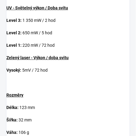
UV - Světelný výkon / Doba svitu
Level 3:
1 350 mW / 2 hod
Level 2:
650 mW / 5 hod
Level 1:
220 mW / 72 hod
Zelený laser - Výkon / doba svitu
Vysoký:
5mV / 72 hod
Rozměry
Délka:
123 mm
Šířka:
32 mm
Váha:
106 g