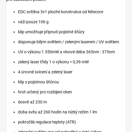
EDC svítilna 3v1 ploché konstrukce od Nitecore
váží pouze 106 g
klip umožňuje připnutí pojistné šňůry
disponuje bílým světlem / zeleným laserem / UV světlem
UV o výkonu 1 350mW a vlnové délce 365nm - 375nm
zelený laser třídy 1 o výkonu < 0,39 mW
4 úrovně svícení a zelený laser
klip s pojistnou šňůrou
hrot určený pro rozbíjení oken
dosvit až 230 m
doba svitu až 260 hodin na nízký režim 1 lm
pokročilá regulace teploty (ATR)