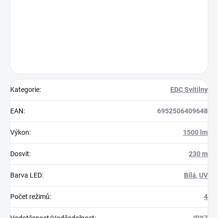
Kategorie
:
EDC Svítilny
EAN
:
6952506409648
Výkon
:
1500 lm
Dosvit
:
230 m
Barva LED
:
Bílá
,
UV
Počet režimů
:
4