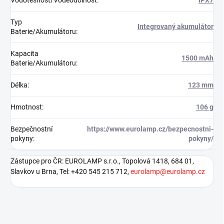
Vodotěsnost/Voděodolnost
:
IPX7
Typ
Integrovaný akumulátor
Baterie/Akumulátoru
:
Kapacita
1500 mAh
Baterie/Akumulátoru
:
Délka
:
123 mm
Hmotnost
:
106 g
Bezpečnostní
https://www.eurolamp.cz/bezpecnostni-
pokyny
:
pokyny/
Zástupce pro ČR: EUROLAMP s.r.o., Topolová 1418, 684 01,
Slavkov u Brna, Tel: +420 545 215 712,
eurolamp@eurolamp.cz