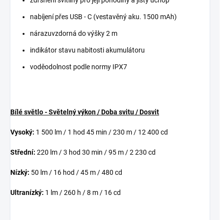
zdrsnění svítilny pro její pohodlný a jistý úchop
nabíjení přes USB - C (vestavěný aku. 1500 mAh)
nárazuvzdorná do výšky 2 m
indikátor stavu nabitosti akumulátoru
voděodolnost podle normy IPX7
Bílé světlo - Světelný výkon / Doba svitu / Dosvit
Vysoký:
1 500 lm / 1 hod 45 min / 230 m / 12 400 cd
Střední:
220 lm / 3 hod 30 min / 95 m / 2 230 cd
Nízký:
50 lm / 16 hod / 45 m / 480 cd
Ultranízký:
1 lm / 260 h / 8 m / 16 cd