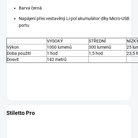
Barva černá
Napájení přes vestavěný Li-pol akumulátor díky Micro-USB
portu
VYSOKÝ
STŘEDNÍ
NÍZK
Výkon
1000 lumenů
300 lumenů
25 lu
Doba použití
1 hod
1,5 hod
23,5 
Dosvit
142 metrů
Stiletto Pro