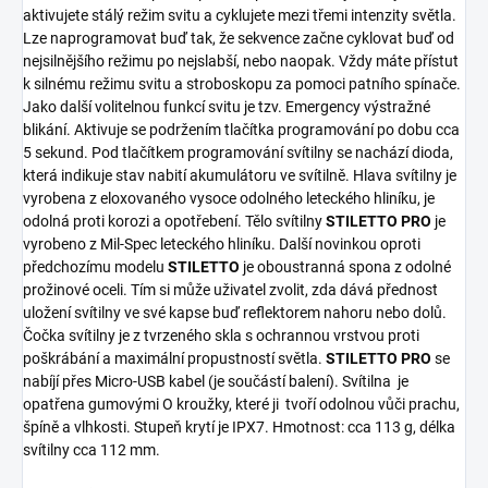
aktivujete stálý režim svitu a cyklujete mezi třemi intenzity světla.
Lze naprogramovat buď tak, že sekvence začne cyklovat buď od
nejsilnějšího režimu po nejslabší, nebo naopak. Vždy máte přístut
k silnému režimu svitu a stroboskopu za pomoci patního spínače.
Jako další volitelnou funkcí svitu je tzv. Emergency výstražné
blikání. Aktivuje se podržením tlačítka programování po dobu cca
5 sekund. Pod tlačítkem programování svítilny se nachází dioda,
která indikuje stav nabití akumulátoru ve svítilně. Hlava svítilny je
vyrobena z eloxovaného vysoce odolného leteckého hliníku, je
odolná proti korozi a opotřebení. Tělo svítilny
STILETTO PRO
je
vyrobeno z Mil-Spec leteckého hliníku. Další novinkou oproti
předchozímu modelu
STILETTO
je oboustranná spona z odolné
prožinové oceli. Tím si může uživatel zvolit, zda dává přednost
uložení svítilny ve své kapse buď reflektorem nahoru nebo dolů.
Čočka svítilny je z tvrzeného skla s ochrannou vrstvou proti
poškrábání a maximální propustností světla.
STILETTO PRO
se
nabíjí přes Micro-USB kabel (je součástí balení). Svítilna je
opatřena gumovými O kroužky, které ji tvoří odolnou vůči prachu,
špíně a vlhkosti. Stupeň krytí je IPX7. Hmotnost: cca 113 g, délka
svítilny cca 112 mm.