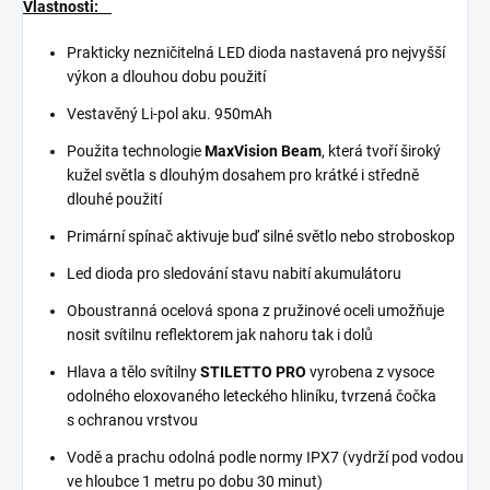
Vlastnosti:
Prakticky nezničitelná LED dioda nastavená pro nejvyšší
výkon a dlouhou dobu použití
Vestavěný Li-pol aku. 950mAh
Použita technologie
MaxVision Beam
, která tvoří široký
kužel světla s dlouhým dosahem pro krátké i středně
dlouhé použití
Primární spínač aktivuje buď silné světlo nebo stroboskop
Led dioda pro sledování stavu nabití akumulátoru
Oboustranná ocelová spona z pružinové oceli umožňuje
nosit svítilnu reflektorem jak nahoru tak i dolů
Hlava a tělo svítilny
STILETTO PRO
vyrobena z vysoce
odolného eloxovaného leteckého hliníku, tvrzená čočka
s ochranou vrstvou
Vodě a prachu odolná podle normy IPX7 (vydrží pod vodou
ve hloubce 1 metru po dobu 30 minut)