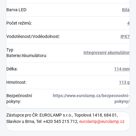
Barva LED
:
Bílá
Počet režimů
:
4
Vodotěsnost/Voděodolnost
:
IPX7
Typ
Integrovaný akumulátor
Baterie/Akumulátoru
:
Délka
:
114 mm
Hmotnost
:
113 g
Bezpečnostní
https://www.eurolamp.cz/bezpecnostni-
pokyny
:
pokyny/
Zástupce pro ČR: EUROLAMP s.r.o., Topolová 1418, 684 01,
Slavkov u Brna, Tel: +420 545 215 712,
eurolamp@eurolamp.cz