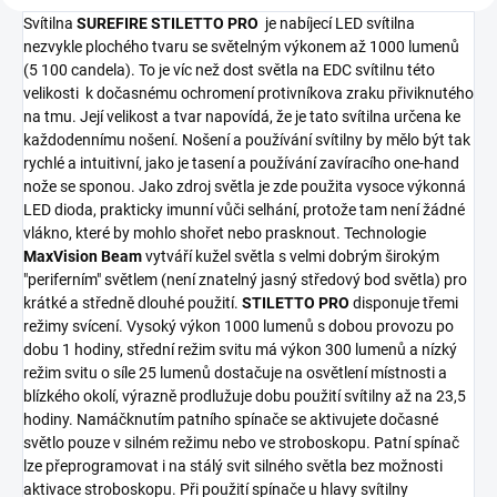
Svítilna
SUREFIRE STILETTO
PRO
je nabíjecí LED svítilna
nezvykle plochého tvaru se světelným výkonem až 1000 lumenů
(5 100 candela). To je víc než dost světla na EDC svítilnu této
velikosti k dočasnému ochromení protivníkova zraku přiviknutého
na tmu. Její velikost a tvar napovídá, že je tato svítilna určena ke
každodennímu nošení. Nošení a používání svítilny by mělo být tak
rychlé a intuitivní, jako je tasení a používání zavíracího one-hand
nože se sponou. Jako zdroj světla je zde použita vysoce výkonná
LED dioda, prakticky imunní vůči selhání, protože tam není žádné
vlákno, které by mohlo shořet nebo prasknout. Technologie
MaxVision Beam
vytváří kužel světla s velmi dobrým širokým
"periferním" světlem (není znatelný jasný středový bod světla) pro
krátké a středně dlouhé použití.
STILETTO
PRO
disponuje třemi
režimy svícení. Vysoký výkon 1000 lumenů s dobou provozu po
dobu 1 hodiny, střední režim svitu má výkon 300 lumenů a nízký
režim svitu o síle 25 lumenů dostačuje na osvětlení místnosti a
blízkého okolí, výrazně prodlužuje dobu použití svítilny až na 23,5
hodiny. Namáčknutím patního spínače se aktivujete dočasné
světlo pouze v silném režimu nebo ve stroboskopu. Patní spínač
lze přeprogramovat i na stálý svit silného světla bez možnosti
aktivace stroboskopu. Při použití spínače u hlavy svítilny