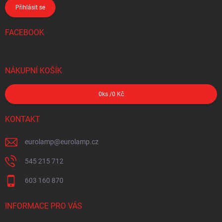
Přihlásit se
FACEBOOK
NÁKUPNÍ KOŠÍK
0
ks /
0 Kč
KONTAKT
eurolamp
@
eurolamp.cz
545 215 712
603 160 870
INFORMACE PRO VÁS