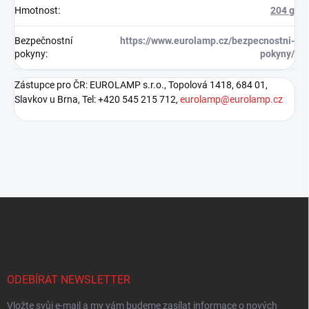
Hmotnost
:
204 g
Bezpečnostní
https://www.eurolamp.cz/bezpecnostni-
pokyny
:
pokyny/
Zástupce pro ČR: EUROLAMP s.r.o., Topolová 1418, 684 01,
Slavkov u Brna, Tel: +420 545 215 712,
eurolamp@eurolamp.cz
Z
á
p
a
t
í
ODEBÍRAT NEWSLETTER
Vložte svůj e-mail a my vám budeme zasílat informace o nových