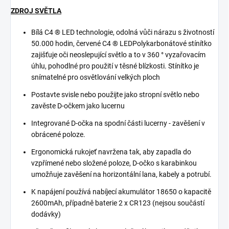
ZDROJ SVĚTLA
Bílá C4 ® LED technologie, odolná vůči nárazu s životností
50.000 hodin, červené C4 ® LED
Polykarbonátové stínítko
zajišťuje oči neoslepující světlo a to v 360 ° vyzařovacím
úhlu, pohodlné pro použití v těsné blízkosti. Stínítko je
snímatelné pro osvětlování velkých ploch
Postavte svisle nebo použijte jako stropní světlo nebo
zavěste D-očkem jako lucernu
Integrované D-očka na spodní části lucerny - zavěšení v
obrácené poloze.
Ergonomická rukojeť navržena tak, aby zapadla do
vzpřímené nebo složené poloze, D-očko s karabinkou
umožňuje zavěšení na horizontální lana, kabely a potrubí.
K napájení používá nabíjecí akumulátor 18650 o kapacitě
2600mAh, případně baterie 2 x CR123 (nejsou součástí
dodávky)