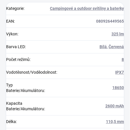
Kategorie
:
Campingové a outdoor svítilny a baterky
EAN
:
080926449565
Výkon
:
325 lm
Barva LED
:
Bílá
,
Červená
Počet režimů
:
8
Vodotěsnost/Voděodolnost
:
IPX7
Typ
18650
Baterie/Akumulátoru
:
Kapacita
2600 mAh
Baterie/Akumulátoru
:
Délka
:
110,5 mm