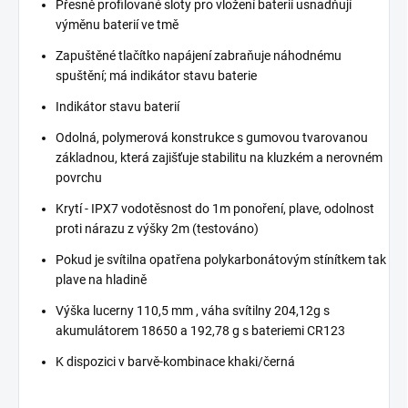
Přesně profilované sloty pro vložení baterií usnadňují
výměnu baterií ve tmě
Zapuštěné tlačítko napájení zabraňuje náhodnému
spuštění; má indikátor stavu baterie
Indikátor stavu baterií
Odolná, polymerová konstrukce s gumovou tvarovanou
základnou, která zajišťuje stabilitu na kluzkém a nerovném
povrchu
Krytí - IPX7 vodotěsnost do 1m ponoření, plave, odolnost
proti nárazu z výšky 2m (testováno)
Pokud je svítilna opatřena polykarbonátovým stínítkem tak
plave na hladině
Výška lucerny 110,5 mm , váha svítilny 204,12g s
akumulátorem 18650 a 192,78 g s bateriemi CR123
K dispozici v barvě-kombinace khaki/černá