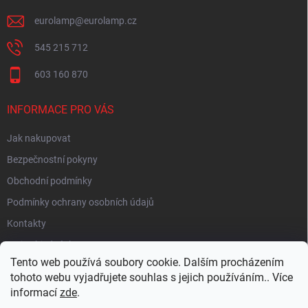
eurolamp
@
eurolamp.cz
545 215 712
603 160 870
INFORMACE PRO VÁS
Jak nakupovat
Bezpečnostní pokyny
Obchodní podmínky
Podmínky ochrany osobních údajů
Kontakty
Moje objednávka
Tento web používá soubory cookie. Dalším procházením
tohoto webu vyjadřujete souhlas s jejich používáním.. Více
informací
zde
.