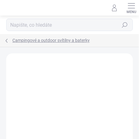
Přejít
na
obsah
Hledat
Campingové a outdoor svítilny a baterky
ZNAČKA:
STREAMLIGHT