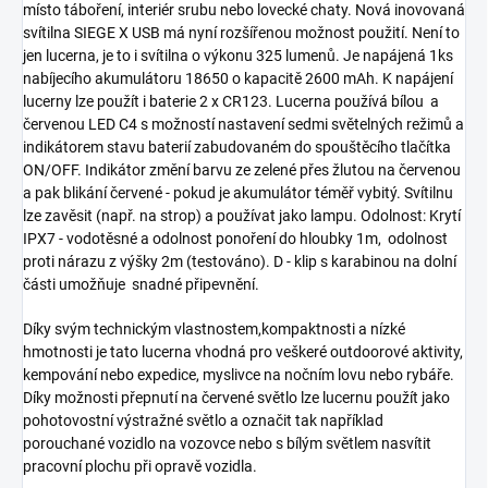
místo táboření, interiér srubu nebo lovecké chaty. Nová inovovaná
svítilna SIEGE X USB má nyní rozšířenou možnost použití. Není to
jen lucerna, je to i svítilna o výkonu 325 lumenů. Je napájená 1ks
nabíjecího akumulátoru 18650 o kapacitě 2600 mAh. K napájení
lucerny lze použít i baterie 2 x CR123. Lucerna používá bílou a
červenou LED C4 s možností nastavení sedmi světelných režimů a
indikátorem stavu baterií zabudovaném do spouštěcího tlačítka
ON/OFF.
Indikátor změní barvu ze zelené přes žlutou na červenou
a pak blikání červené - pokud je akumulátor téměř vybitý. Svítilnu
lze zavěsit (např. na strop) a používat jako lampu. Odolnost:
Krytí
IPX7 - vodotěsné a odolnost ponoření do hloubky
1m,
odolnost
proti nárazu z výšky 2m (testováno).
D - klip s karabinou na dolní
části umožňuje snadné připevnění.
Díky svým technickým vlastnostem,kompaktnosti a nízké
hmotnosti je tato lucerna vhodná pro veškeré outdoorové aktivity,
kempování nebo expedice, myslivce na nočním lovu nebo rybáře.
Díky možnosti přepnutí na červené světlo lze lucernu použít jako
pohotovostní výstražné světlo a označit tak například
porouchané vozidlo na vozovce nebo s bílým světlem nasvítit
pracovní plochu při opravě vozidla.