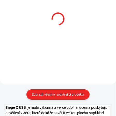
SKLADEM
SKLADEM
Streamlight 18650 Micro
Streamlight ProTac 1L-
USB dobíjecí, Li-Ion 3,7V,
1AA taktická svítilna,
2600 mAh
350 lm, 160 m
390 Kč
1 482 Kč
od
322,31 Kč bez DPH
od 1 224,79 Kč bez DPH
Do košíku
Detail
Zobrazit všechny související produkty
Siege X USB
je malá,výkonná a velice odolná lucerna poskytující
osvětlení v 360°, která dokáže osvětlit velkou plochu například