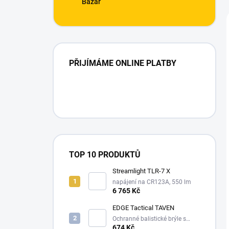
Bazar
PŘIJÍMÁME ONLINE PLATBY
TOP 10 PRODUKTŮ
Streamlight TLR-7 X
napájení na CR123A, 550 lm
6 765 Kč
EDGE Tactical TAVEN
Ochranné balistické brýle s
technologií VaporShield
674 Kč