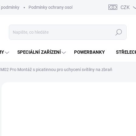
CZK
 podmínky
Podmínky ochrany osobních údajů
Kontakty
Moj
Hledat
MY
SPECIÁLNÍ ZAŘÍZENÍ
POWERBANKY
STŘELEC
GM02 Pro
Montáž s picatinnou pro uchycení svítilny na zbraň
ZNAČKA:
NITECORE
5
449
Měr
SK
cena
MŮŽ
DO: