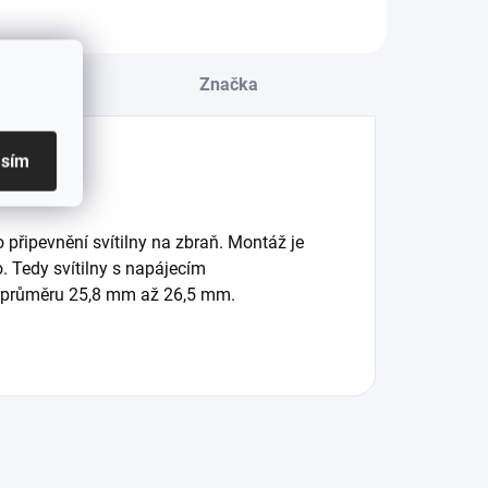
u
Značka
asím
připevnění svítilny na zbraň. Montáž je
. Tedy svítilny s napájecím
y průměru 25,8 mm až 26,5 mm.