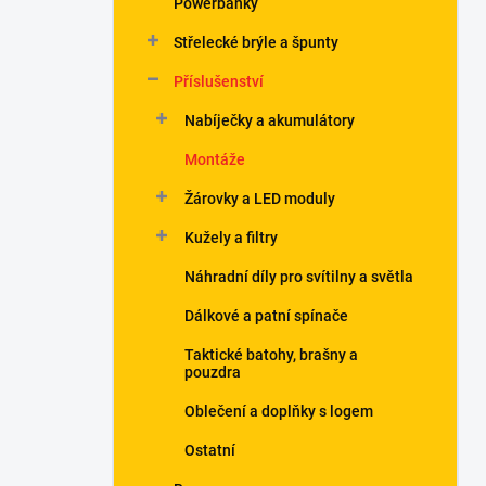
Powerbanky
í
p
Střelecké brýle a špunty
a
n
Příslušenství
e
Nabíječky a akumulátory
l
Montáže
Žárovky a LED moduly
Kužely a filtry
Náhradní díly pro svítilny a světla
Dálkové a patní spínače
Taktické batohy, brašny a
pouzdra
Oblečení a doplňky s logem
Ostatní