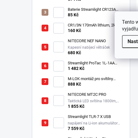
Baterie Streamlight CR123A
3V - Lithiová
85 Kč
Tento 
CR1/3N 170mAh lithium, 2ks v
vyjadřu
balení
160 Kč
Nast
NITECORE NEF NANO
Kapesní nabíjecí větráček
680 Kč
Streamlight ProTac 1L-1AA
taktická svítilna, 350 lm, 160
1 482 Kč
m
M-LOK montáž pro svítilny
Streamlight Rail Mount
888 Kč
NITECORE MT2C PRO
Taktická LED svítilna 1800lm,
1x18650, 3600mAh, USB-C
1 855 Kč
Streamlight TLR-7 X USB
napájení na Li-ion akumulátor,
725 lm / 550 lm
7 559 Kč