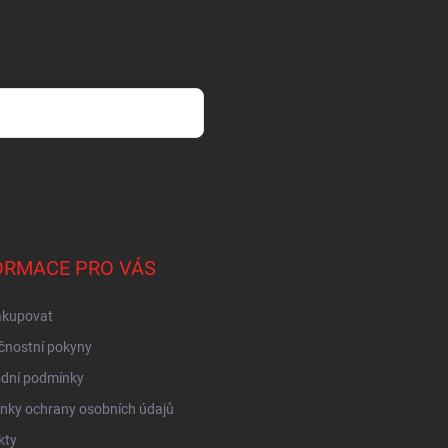
sobních údajů
ORMACE PRO VÁS
akupovat
čnostní pokyny
dní podmínky
nky ochrany osobních údajů
kty