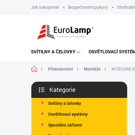
Přejít
Jak nakupovat
Bezpečnostní pokyny
Obchodní
na
obsah
SVÍTILNY A ČELOVKY
OSVĚTLOVACÍ SYSTÉ
Domů
Příslušenství
Montáže
NITECORE 
P
Kategorie
o
Přeskočit
s
kategorie
t
Svítilny a čelovky
r
Osvětlovací systémy
a
n
Speciální zařízení
n