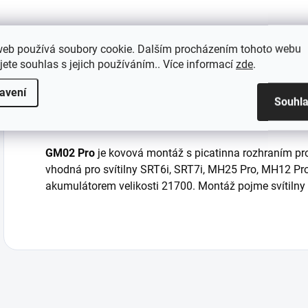
web používá soubory cookie. Dalším procházením tohoto webu
Popis
Parametry produkt
jete souhlas s jejich používáním.. Více informací
zde
.
avení
Souhl
Nitecore
GM02 Pro
Montáž svítilny na zbraň
GM02 Pro
je kovová montáž s picatinna rozhraním pro 
vhodná pro svítilny SRT6i, SRT7i, MH25 Pro, MH12 Pro
akumulátorem velikosti 21700. Montáž pojme svítiln