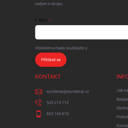
našem e-shopu.
E-MAIL
Vložením e-mailu souhlasíte s
podmínkami ochrany o
Přihlásit se
KONTAKT
INF
Jak n
eurolamp
@
eurolamp.cz
Bezpe
545 215 712
Obcho
603 160 870
Podmí
Konta