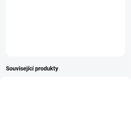
11.8.2026
−
+
Přidat do košíku
DETAILNÍ INFORMACE
ZEPTAT SE
HLÍDAT
Související produkty