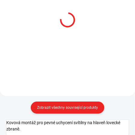
SKLADEM
NA DOTAZ
NITECORE Montáž s
NITECORE Magnetická
picatinnou pro uchycení
montáž na hlaveň pro
svítilny na zbraň
palcové pruměry svítilen
544 Kč
350 Kč
449,59 Kč bez DPH
289,26 Kč bez DPH
Do košíku
Detail
Zobrazit všechny související produkty
Kovová montáž pro pevné uchycení svítilny na hlaveň lovecké
zbraně.