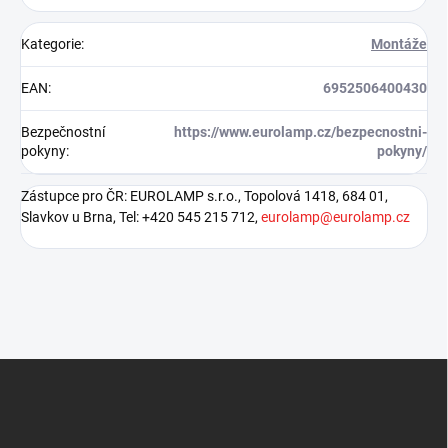
Kategorie
:
Montáže
EAN
:
6952506400430
Bezpečnostní
https://www.eurolamp.cz/bezpecnostni-
pokyny
:
pokyny/
Zástupce pro ČR: EUROLAMP s.r.o., Topolová 1418, 684 01,
Slavkov u Brna, Tel: +420 545 215 712,
eurolamp@eurolamp.cz
Z
á
p
a