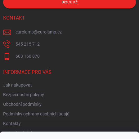
0
ks /
0 Kč
KONTAKT
eurolamp
@
eurolamp.cz
545 215 712
603 160 870
INFORMACE PRO VÁS
Jak nakupovat
Bezpečnostní pokyny
Obchodní podmínky
Podmínky ochrany osobních údajů
Kontakty
Moje objednávka