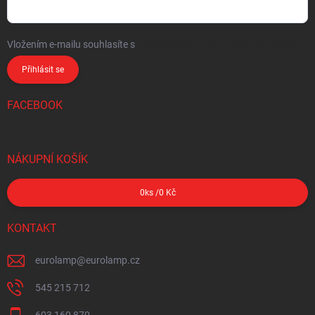
Vložením e-mailu souhlasíte s
podmínkami ochrany osobních údajů
Přihlásit se
FACEBOOK
NÁKUPNÍ KOŠÍK
0
ks /
0 Kč
KONTAKT
eurolamp
@
eurolamp.cz
545 215 712