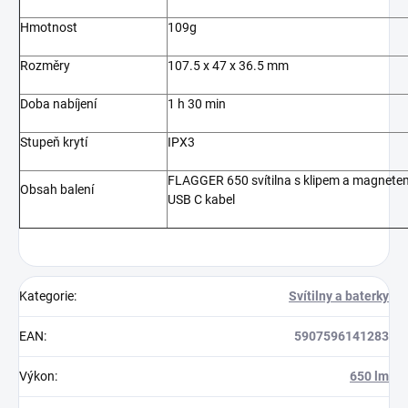
Hmotnost
109g
Rozměry
107.5 x 47 x 36.5 mm
Doba nabíjení
1 h 30 min
Stupeň krytí
IPX3
FLAGGER 650 svítilna s klipem a magnete
Obsah balení
USB C kabel
Kategorie
:
Svítilny a baterky
EAN
:
5907596141283
Výkon
:
650 lm