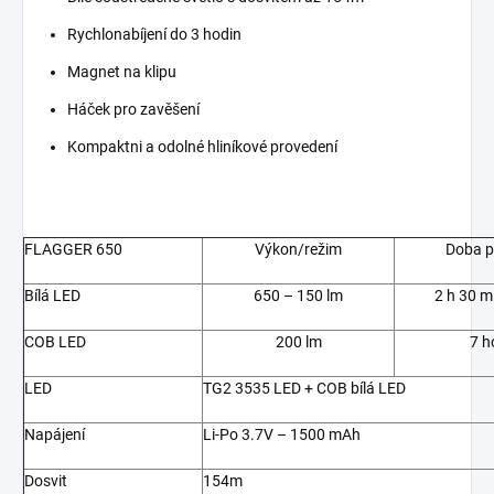
Rychlonabíjení do 3 hodin
Magnet na klipu
Háček pro zavěšení
Kompaktni a odolné hliníkové provedení
FLAGGER 650
Výkon/režim
Doba p
Bílá LED
650 – 150 lm
2 h 30 m
COB LED
200 lm
7 h
LED
TG2 3535 LED + COB bílá LED
Napájení
Li-Po 3.7V – 1500 mAh
Dosvit
154m