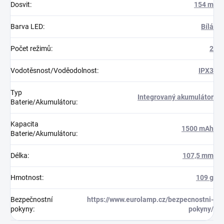
Dosvit
:
154 m
Barva LED
:
Bílá
Počet režimů
:
2
Vodotěsnost/Voděodolnost
:
IPX3
Typ
Integrovaný akumulátor
Baterie/Akumulátoru
:
Kapacita
1500 mAh
Baterie/Akumulátoru
:
Délka
:
107,5 mm
Hmotnost
:
109 g
Bezpečnostní
https://www.eurolamp.cz/bezpecnostni-
pokyny
:
pokyny/