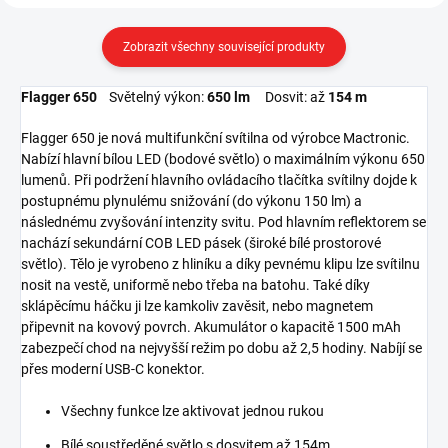
Zobrazit všechny související produkty
Flagger 650
Světelný výkon:
650 lm
Dosvit: až
154 m
Flagger 650 je nová multifunkční svítilna od výrobce Mactronic.
Nabízí hlavní bílou LED (bodové světlo) o maximálním výkonu 650
lumenů. Při podržení hlavního ovládacího tlačítka svítilny dojde k
postupnému plynulému snižování (do výkonu 150 lm) a
následnému zvyšování intenzity svitu. Pod hlavním reflektorem se
nachází sekundární COB LED pásek (široké bílé prostorové
světlo). Tělo je vyrobeno z hliníku a díky pevnému klipu lze svítilnu
nosit na vestě, uniformě nebo třeba na batohu. Také díky
sklápěcímu háčku ji lze kamkoliv zavěsit, nebo magnetem
připevnit na kovový povrch. Akumulátor o kapacitě 1500 mAh
zabezpečí chod na nejvyšší režim po dobu až 2,5 hodiny. Nabíjí se
přes moderní USB-C konektor.
Všechny funkce lze aktivovat jednou rukou
Bílé soustředěné světlo s dosvitem až 154m