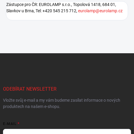
Zástupce pro ČR: EUROLAMP s.r.o., Topolová 1418, 684 01,
Slavkov u Brna, Tel: +420 545 215 712,
eurolamp@eurolamp.cz
Z
á
p
a
t
í
ODEBÍRAT NEWSLETTER
Vložte svůj e-mail a my vám budeme zasílat informace o nových
produktech na našem e-shopu.
E-MAIL