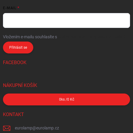
E-MAIL
Vložením e-mailu souhlasíte s
podmínkami ochrany osobních údajů
Přihlásit se
FACEBOOK
NÁKUPNÍ KOŠÍK
0
ks /
0 Kč
KONTAKT
eurolamp
@
eurolamp.cz