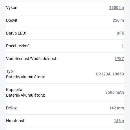
Výkon
:
1500 lm
Dosvit
:
250 m
Barva LED
:
Bílá
Počet režimů
:
1
Vodotěsnost/Voděodolnost
:
IPX7
Typ
CR123A
,
18650
Baterie/Akumulátoru
:
Kapacita
3500 mAh
Baterie/Akumulátoru
:
Délka
:
142 mm
Hmotnost
:
146 g