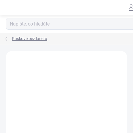
Přejít
na
obsah
Puškové bez laseru
ZNAČKA:
SUREFIRE