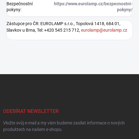
Bezpečnostní
https://www.eurolamp.cz/bezpecnostni-
pokyny
:
pokyny/
Zástupce pro ČR: EUROLAMP s.r.o., Topolová 1418, 684 01,
Slavkov u Brna, Tel: +420 545 215 712,
eurolamp@eurolamp.cz
Z
á
p
a
t
í
ODEBÍRAT NEWSLETTER
Vložte svůj e-mail a my vám budeme zasílat informace o nových
produktech na našem e-shopu.