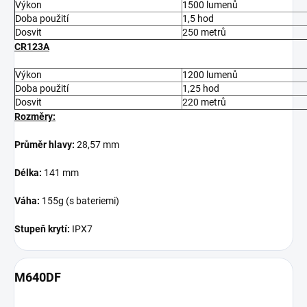
Výkon
1500 lumenů
Doba použití
1,5 hod
Dosvit
250 metrů
CR123A
Výkon
1200 lumenů
Doba použití
1,25 hod
Dosvit
220 metrů
Rozměry:
Průměr hlavy:
28,57 mm
Délka:
141 mm
Váha:
155g (s bateriemi)
Stupeň krytí:
IPX7
M640DF