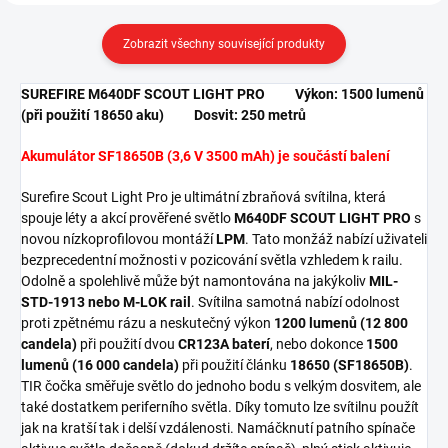
Zobrazit všechny související produkty
SUREFIRE M640DF SCOUT LIGHT PRO Výkon: 1500 lumenů
(při použití 18650 aku) Dosvit: 250 metrů
Akumulátor SF18650B (3,6 V 3500 mAh) je součástí balení
Surefire Scout Light Pro je ultimátní zbraňová svítilna, která
spouje léty a akcí prověřené světlo
M640DF SCOUT LIGHT PRO
s
novou nízkoprofilovou montáží
LPM
. Tato monžáž nabízí uživateli
bezprecedentní možnosti v pozicování světla vzhledem k railu.
Odolně a spolehlivě může být namontována na jakýkoliv
MIL-
STD-1913 nebo M-LOK rail
. Svítilna samotná nabízí odolnost
proti zpětnému rázu a neskutečný výkon
1200 lumenů (12 800
candela)
při použití dvou
CR123A baterí
, nebo dokonce
1500
lumenů (16 000 candela)
při použití článku
18650 (SF18650B)
.
TIR čočka směřuje světlo do jednoho bodu s velkým dosvitem, ale
také dostatkem periferního světla. Díky tomuto lze svítilnu použít
jak na kratší tak i delší vzdálenosti. Namáčknutí patního spínače