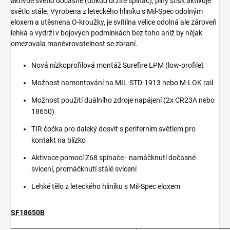
aktivue světlo dočasně (dokud držíte spínač), plný stisk aktivuje
světlo stále. Vyrobena z leteckého hliníku s Mil-Spec odolným
eloxem a utěsnena O-kroužky, je svítilna velice odolná ale zároveň
lehká a vydrží v bojových podmínkách bez toho aniž by nějak
omezovala manévrovatelnost se zbraní.
Nová nízkoprofilová montáž Surefire LPM (low-profile)
Možnost namontování na MIL-STD-1913 nebo M-LOK rail
Možnost použití duálního zdroje napájení (2x CR23A nebo
18650)
TIR čočka pro daleký dosvit s periferním světlem pro
kontakt na blízko
Aktivace pomocí Z68 spínače - namáčknutí dočasné
svícení, promáčknutí stálé svícení
Lehké tělo z leteckého hliníku s Mil-Spec eloxem
SF18650B