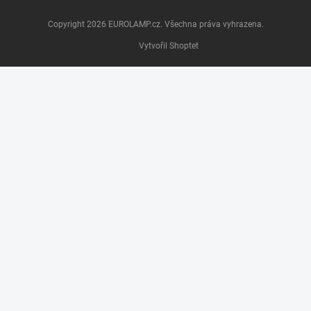
Copyright 2026
EUROLAMP.cz
. Všechna práva vyhrazena.
Vytvořil Shoptet