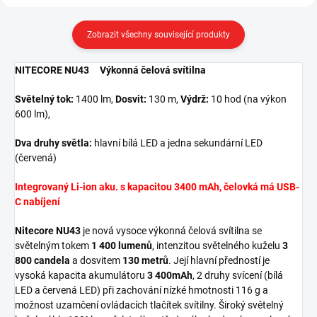
Zobrazit všechny související produkty
NITECORE NU43 Výkonná čelová svítilna
Světelný tok:
1400 lm,
Dosvit:
130 m,
Výdrž:
10 hod (na výkon
600 lm),
Dva druhy světla:
hlavní bílá LED a jedna sekundární LED
(červená)
Integrovaný Li-ion aku. s kapacitou 3400 mAh, čelovká má USB-
C nabíjení
Nitecore NU43
je nová vysoce výkonná čelová svítilna se
světelným tokem
1 400 lumenů
, intenzitou světelného kuželu
3
800 candela
a dosvitem
130 metrů
. Její hlavní předností je
vysoká kapacita akumulátoru
3 400mAh
, 2 druhy svícení (bílá
LED a červená LED) při zachování nízké hmotnosti 116 g a
možnost uzamčení ovládacích tlačítek svítilny. Široký světelný