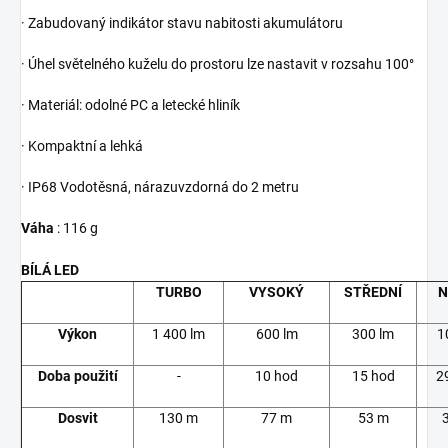
· Zabudovaný indikátor stavu nabitosti akumulátoru
· Úhel světelného kuželu do prostoru lze nastavit v rozsahu 100°
· Materiál: odolné PC a letecké hliník
· Kompaktní a lehká
· IP68 Vodotěsná, nárazuvzdorná do 2 metru
Váha
: 116 g
BÍLÁ LED
TURBO
VYSOKÝ
STŘEDNÍ
N
Výkon
1 400 lm
600 lm
300 lm
1
Doba použití
-
10 hod
15 hod
2
Dosvit
130 m
77 m
53 m