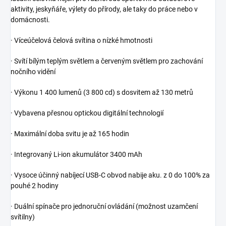
aktivity, jeskyňáře, výlety do přírody, ale taky do práce nebo v
domácnosti.
· Víceúčelová čelová svítina o nízké hmotnosti
· Svítí bílým teplým světlem a červeným světlem pro zachování
nočního vidění
· Výkonu 1 400 lumenů (3 800 cd) s dosvitem až 130 metrů
· Vybavena přesnou optickou digitální technologií
· Maximální doba svitu je až 165 hodin
· Integrovaný Li-ion akumulátor 3400 mAh
· Vysoce účinný nabíjecí USB-C obvod nabije aku. z 0 do 100% za
pouhé 2 hodiny
· Duální spínače pro jednoruční ovládání (možnost uzamčení
svítilny)