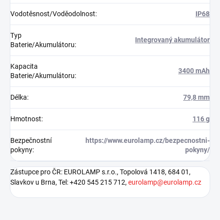
Vodotěsnost/Voděodolnost
:
IP68
Typ
Integrovaný akumulátor
Baterie/Akumulátoru
:
Kapacita
3400 mAh
Baterie/Akumulátoru
:
Délka
:
79,8 mm
Hmotnost
:
116 g
Bezpečnostní
https://www.eurolamp.cz/bezpecnostni-
pokyny
:
pokyny/
Zástupce pro ČR: EUROLAMP s.r.o., Topolová 1418, 684 01,
Slavkov u Brna, Tel: +420 545 215 712,
eurolamp@eurolamp.cz