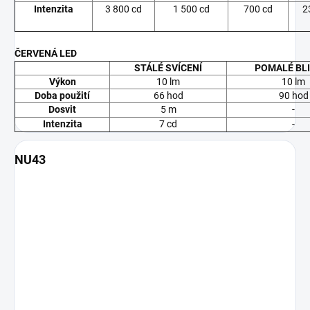
Intenzita
3 800 cd
1 500 cd
700 cd
2
ČERVENÁ LED
STÁLÉ SVÍCENÍ
POMALÉ BLI
Výkon
10 lm
10 lm
Doba použití
66 hod
90 hod
Dosvit
5 m
-
Intenzita
7 cd
-
NU43