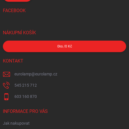
FACEBOOK
NÁKUPNÍ KOŠÍK
0
ks /
0 Kč
KONTAKT
eurolamp
@
eurolamp.cz
545 215 712
603 160 870
INFORMACE PRO VÁS
Jak nakupovat