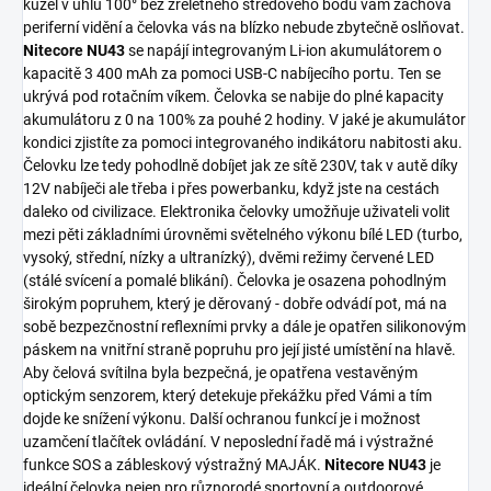
kužel v úhlu 100° bez zřeletného středového bodu vám zachová
periferní vidění a čelovka vás na blízko nebude zbytečně oslňovat.
Nitecore NU43
se napájí integrovaným Li-ion akumulátorem o
kapacitě 3 400 mAh za pomoci USB-C nabíjecího portu. Ten se
ukrývá pod rotačním víkem. Čelovka se nabije do plné kapacity
akumulátoru z 0 na 100% za pouhé 2 hodiny. V jaké je akumulátor
kondici zjistíte za pomoci integrovaného indikátoru nabitosti aku.
Čelovku lze tedy pohodlně dobíjet jak ze sítě 230V, tak v autě díky
12V nabíječi ale třeba i přes powerbanku, když jste na cestách
daleko od civilizace. Elektronika čelovky umožňuje uživateli volit
mezi pěti základními úrovněmi světelného výkonu bílé LED (turbo,
vysoký, střední, nízky a ultranízký), dvěmi režimy červené LED
(stálé svícení a pomalé blikání). Čelovka je osazena pohodlným
širokým popruhem, který je děrovaný - dobře odvádí pot, má na
sobě bezpezčnostní reflexními prvky a dále je opatřen silikonovým
páskem na vnitřní straně popruhu pro její jisté umístění na hlavě.
Aby čelová svítilna byla bezpečná, je opatřena vestavěným
optickým senzorem, který detekuje překážku před Vámi a tím
dojde ke snížení výkonu. Další ochranou funkcí je i možnost
uzamčení tlačítek ovládání. V neposlední řadě má i výstražné
funkce SOS a zábleskový výstražný MAJÁK.
Nitecore NU43
je
ideální čelovka nejen pro různorodé sportovní a outdoorové