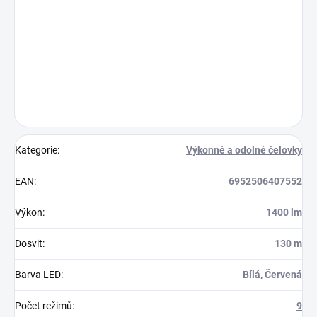
Kategorie
:
Výkonné a odolné čelovky
EAN
:
6952506407552
Výkon
:
1400 lm
Dosvit
:
130 m
Barva LED
:
Bílá
,
Červená
Počet režimů
:
9