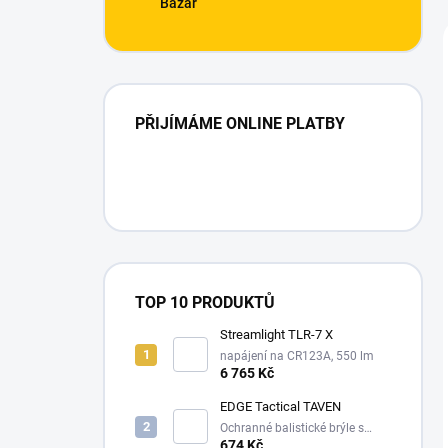
Bazar
PŘIJÍMÁME ONLINE PLATBY
TOP 10 PRODUKTŮ
Streamlight TLR-7 X
napájení na CR123A, 550 lm
6 765 Kč
EDGE Tactical TAVEN
Ochranné balistické brýle s
technologií VaporShield
674 Kč