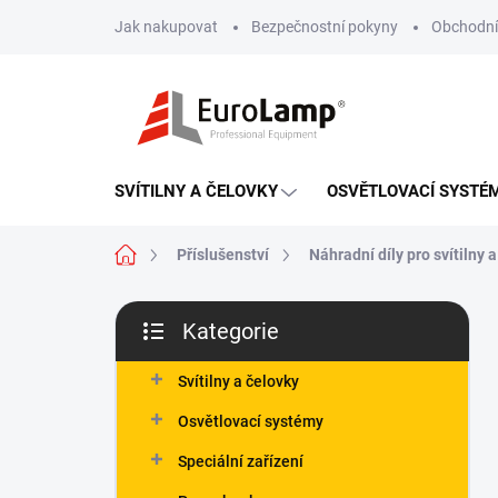
Přejít
Jak nakupovat
Bezpečnostní pokyny
Obchodní
na
obsah
SVÍTILNY A ČELOVKY
OSVĚTLOVACÍ SYSTÉ
Domů
Příslušenství
Náhradní díly pro svítilny a
P
Kategorie
o
Přeskočit
s
kategorie
t
Svítilny a čelovky
r
Osvětlovací systémy
a
n
Speciální zařízení
n