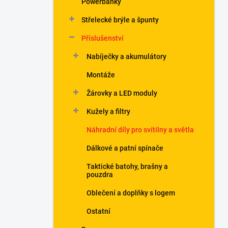
Powerbanky
í
p
Střelecké brýle a špunty
a
n
Příslušenství
e
Nabíječky a akumulátory
l
Montáže
Žárovky a LED moduly
Kužely a filtry
Náhradní díly pro svítilny a světla
Dálkové a patní spínače
Taktické batohy, brašny a
pouzdra
Oblečení a doplňky s logem
Ostatní