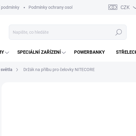
CZK
 podmínky
Podmínky ochrany osobních údajů
Kontakty
Moj
Hledat
MY
SPECIÁLNÍ ZAŘÍZENÍ
POWERBANKY
STŘELEC
 světla
Držák na přilbu pro čelovky NITECORE
ZNAČKA:
NITECORE
1
136
Měr
SK
cena
MŮŽ
DO: