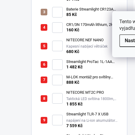
Baterie Streamlight CR123A
3V - Lithiová
85 Kč
Tento 
CR1/3N 170mAh lithium, 2ks v
vyjadřu
balení
160 Kč
Nast
NITECORE NEF NANO
Kapesní nabíjecí větráček
680 Kč
Streamlight ProTac 1L-1AA
taktická svítilna, 350 lm, 160
1 482 Kč
m
M-LOK montáž pro svítilny
Streamlight Rail Mount
888 Kč
NITECORE MT2C PRO
Taktická LED svítilna 1800lm,
1x18650, 3600mAh, USB-C
1 855 Kč
Streamlight TLR-7 X USB
napájení na Li-ion akumulátor,
725 lm / 550 lm
7 559 Kč