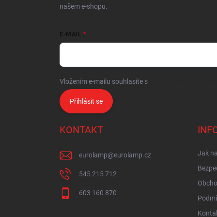
našem e-shopu.
E-MAIL
Vložením e-mailu souhlasíte s
podmínkami ochrany o
Přihlásit se
KONTAKT
INF
Jak n
eurolamp
@
eurolamp.cz
Bezpe
545 215 712
Obcho
603 160 870
Podmí
Konta