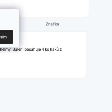
u
Značka
asím
 helmy. Balení obsahuje 4 ks háků z