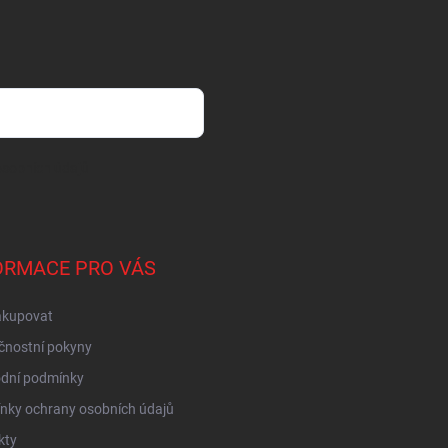
sobních údajů
ORMACE PRO VÁS
akupovat
čnostní pokyny
dní podmínky
nky ochrany osobních údajů
kty