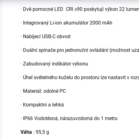
· Dvě pomocné LED CRI ≥90 poskytují výkon 22 lume
· Integrovaný Li-ion akumulátor 2000 mAh
· Nabíjecí USB-C obvod
· Duální spínače pro jednoruční ovládání (možnost uza
· Zabudovaný indikátor výkonu
· Úhel světelného kuželu do prostoru lze nastavit v r
· Materiál: odolné PC
· Kompaktní a lehká
· IP66 Vodotěsná, nárazuvzdorná do 1 metru
Váha
: 95,5 g