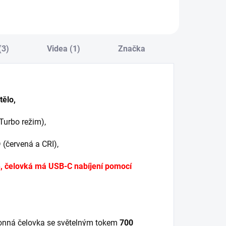
(3)
Videa (1)
Značka
tělo,
Turbo režim),
 (červená a CRI),
h, čelovká má USB-C nabíjení pomocí
onná čelovka se světelným tokem
700