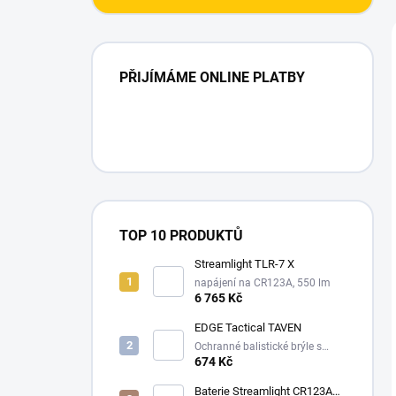
PŘIJÍMÁME ONLINE PLATBY
TOP 10 PRODUKTŮ
Streamlight TLR-7 X
napájení na CR123A, 550 lm
6 765 Kč
EDGE Tactical TAVEN
Ochranné balistické brýle s
technologií VaporShield
674 Kč
Baterie Streamlight CR123A