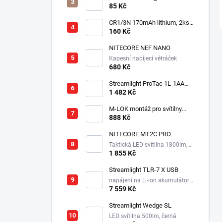
3V - Lithiová
85 Kč
CR1/3N 170mAh lithium, 2ks v
balení
160 Kč
NITECORE NEF NANO
Kapesní nabíjecí větráček
680 Kč
Streamlight ProTac 1L-1AA
taktická svítilna, 350 lm, 160
1 482 Kč
m
M-LOK montáž pro svítilny
Streamlight Rail Mount
888 Kč
NITECORE MT2C PRO
Taktická LED svítilna 1800lm,
1x18650, 3600mAh, USB-C
1 855 Kč
Streamlight TLR-7 X USB
napájení na Li-ion akumulátor,
725 lm / 550 lm
7 559 Kč
Streamlight Wedge SL
LED svítilna 500lm, černá