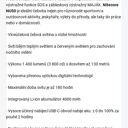
výstražné funkce SOS a zábleskový výstražný MAJÁK.
Nitecore
NU50
je ideální čelovka nejen pro různorodé sportovní a
outdoorové aktivity, jeskyňáře, výlety do přírody, ale taky do práce
nebo v domácnosti.
· Víceúčelová čelová svítina o nízké hmotnosti
· Svítí bílým teplým světlem a červeným světlem pro zachování
nočního vidění
· Výkonu 1 400 lumenů (3 800 cd) s dosvitem až 130 metrů
· Vybavena přesnou optickou digitální technologií
· Maximální doba svitu je až 180 hodin
· Integrovaný Li-ion akumulátor 4000 mAh
· Vysoce účinný nabíjecí USB-C obvod nabije aku. z 0 do 100% za
pouhé 2 hodiny