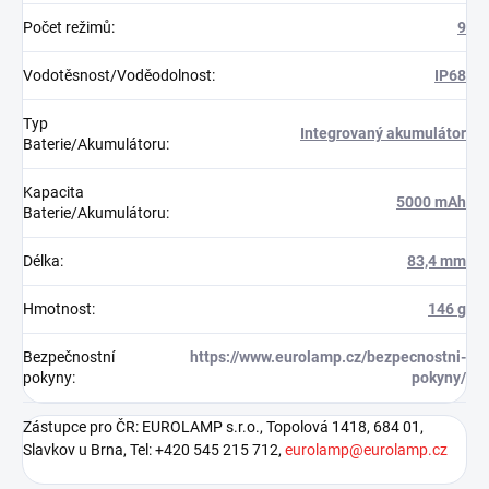
Počet režimů
:
9
Vodotěsnost/Voděodolnost
:
IP68
Typ
Integrovaný akumulátor
Baterie/Akumulátoru
:
Kapacita
5000 mAh
Baterie/Akumulátoru
:
Délka
:
83,4 mm
Hmotnost
:
146 g
Bezpečnostní
https://www.eurolamp.cz/bezpecnostni-
pokyny
:
pokyny/
Zástupce pro ČR: EUROLAMP s.r.o., Topolová 1418, 684 01,
Slavkov u Brna, Tel: +420 545 215 712,
eurolamp@eurolamp.cz