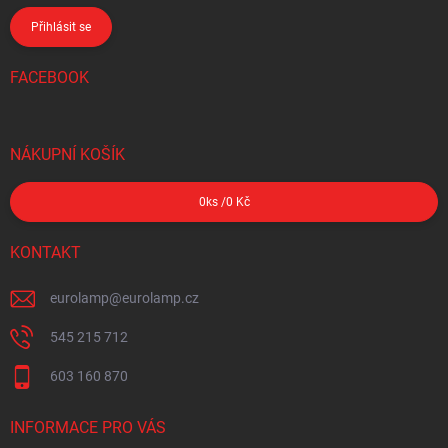
Přihlásit se
FACEBOOK
NÁKUPNÍ KOŠÍK
0
ks /
0 Kč
KONTAKT
eurolamp
@
eurolamp.cz
545 215 712
603 160 870
INFORMACE PRO VÁS