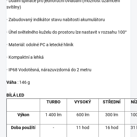
· Duální spínače pro jednoruční ovládání (možnost uzamčení
svítilny)
· Zabudovaný indikátor stavu nabitosti akumulátoru
· Úhel světelného kuželu do prostoru lze nastavit v rozsahu 100°
· Materiál: odolné PC a letecké hliník
· Kompaktní a lehká
· IP68 Vodotěsná, nárazuvzdorná do 2 metru
Váha
: 146 g
BÍLÁ LED
TURBO
VYSOKÝ
STŘEDNÍ
NÍ
Výkon
1 400 lm
600 lm
300 lm
100
Doba použití
-
11 hod
16 hod
31 