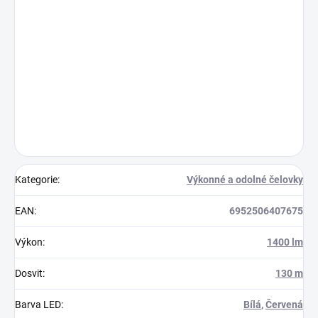
Kategorie
:
Výkonné a odolné čelovky
EAN
:
6952506407675
Výkon
:
1400 lm
Dosvit
:
130 m
Barva LED
:
Bílá
,
Červená