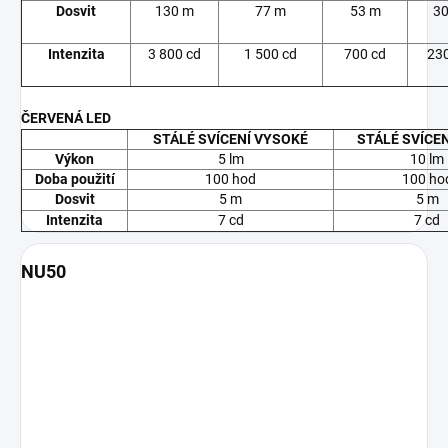
Dosvit
130 m
77 m
53 m
30
Intenzita
3 800 cd
1 500 cd
700 cd
230
ČERVENÁ LED
STÁLÉ SVÍCENÍ VYSOKÉ
STÁLÉ SVÍCEN
Výkon
5 lm
10 lm
Doba použití
100 hod
100 ho
Dosvit
5 m
5 m
Intenzita
7 cd
7 cd
NU50