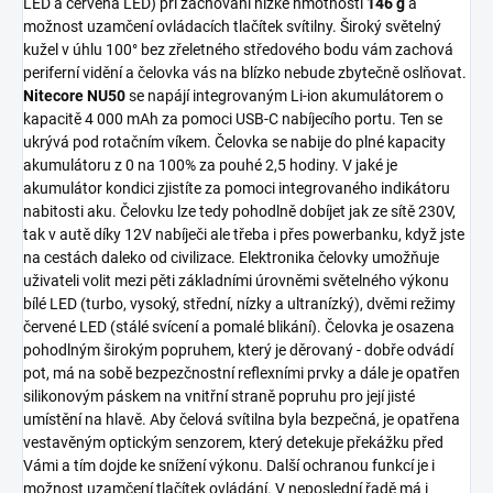
LED a červená LED) při zachování nízké hmotnosti
146 g
a
možnost uzamčení ovládacích tlačítek svítilny. Široký světelný
kužel v úhlu 100° bez zřeletného středového bodu vám zachová
periferní vidění a čelovka vás na blízko nebude zbytečně oslňovat.
Nitecore NU50
se napájí integrovaným Li-ion akumulátorem o
kapacitě 4 000 mAh za pomoci USB-C nabíjecího portu. Ten se
ukrývá pod rotačním víkem. Čelovka se nabije do plné kapacity
akumulátoru z 0 na 100% za pouhé 2,5 hodiny. V jaké je
akumulátor kondici zjistíte za pomoci integrovaného indikátoru
nabitosti aku. Čelovku lze tedy pohodlně dobíjet jak ze sítě 230V,
tak v autě díky 12V nabíječi ale třeba i přes powerbanku, když jste
na cestách daleko od civilizace. Elektronika čelovky umožňuje
uživateli volit mezi pěti základními úrovněmi světelného výkonu
bílé LED (turbo, vysoký, střední, nízky a ultranízký), dvěmi režimy
červené LED (stálé svícení a pomalé blikání). Čelovka je osazena
pohodlným širokým popruhem, který je děrovaný - dobře odvádí
pot, má na sobě bezpezčnostní reflexními prvky a dále je opatřen
silikonovým páskem na vnitřní straně popruhu pro její jisté
umístění na hlavě. Aby čelová svítilna byla bezpečná, je opatřena
vestavěným optickým senzorem, který detekuje překážku před
Vámi a tím dojde ke snížení výkonu. Další ochranou funkcí je i
možnost uzamčení tlačítek ovládání. V neposlední řadě má i