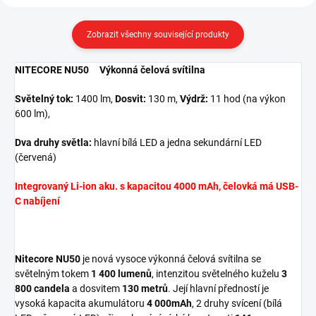
Zobrazit všechny související produkty
NITECORE NU50 Výkonná čelová svítilna
Světelný tok:
1400 lm,
Dosvit:
130 m,
Výdrž:
11 hod (na výkon
600 lm),
Dva druhy světla:
hlavní bílá LED a jedna sekundární LED
(červená)
Integrovaný Li-ion aku. s kapacitou 4000 mAh, čelovká má USB-
C nabíjení
Nitecore NU50
je nová vysoce výkonná čelová svítilna se
světelným tokem
1 400 lumenů
, intenzitou světelného kuželu
3
800 candela
a dosvitem
130 metrů
. Její hlavní předností je
vysoká kapacita akumulátoru
4 000mAh
, 2 druhy svícení (bílá