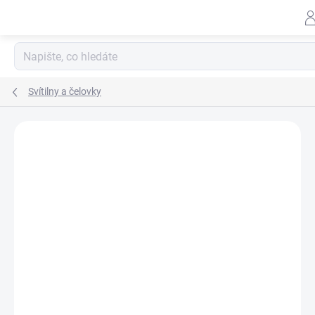
Přejít
na
obsah
Svítilny a čelovky
ZNAČKA:
NITECORE