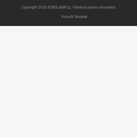
Copyright 2026
EUROLAMP.cz
. Všechna práva vyhrazena.
Vytvořil Shoptet