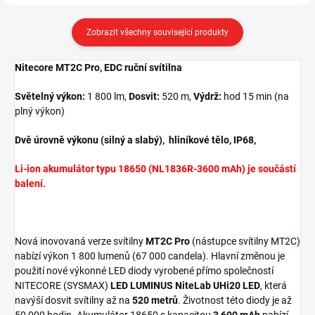
Zobrazit všechny související produkty
Nitecore MT2C Pro, EDC ruční svítilna
Světelný výkon:
1 800 lm,
Dosvit:
520 m,
Výdrž:
hod 15 min (na
plný výkon)
Dvě úrovně výkonu (silný a slabý), hliníkové tělo, IP68,
Li-ion akumulátor typu 18650 (NL1836R-3600 mAh) je součástí
balení.
Nová inovovaná verze svítilny
MT2C Pro
(nástupce svítilny MT2C)
nabízí výkon 1 800 lumenů (67 000 candela). Hlavní změnou je
použití nové výkonné LED diody vyrobené přímo společností
NITECORE (SYSMAX)
LED LUMINUS NiteLab UHi20 LED
, která
navýší dosvit svítilny až na
520 metrů
. Životnost této diody je až