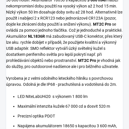
50 000 hodin. Akumulátor 18650 s kapacitou
3 600 mAh
nabízí
nekompromisní dobu použití na vysoký výkon až 2 hod 15 min.
Nízký výkon 50 lm dosahuje doby svitu až 28 hod. Alternativně lze
použít i nabíjecí 2 x RCR123 nebo jednorázové CR123A (pozor,
dojde ke zkrácení doby použití a snížení výkonu).
MT2C Pro
se
ovládá za pomoci jednoho tlačítka. Což je jednoduché a praktické.
Akumulátor
NL1836R
má zabudovaný USB-C konektor, přes který
lze aku. rychle dobíjet v případě, že použijete kvalitní a výkonný
USB adaptér. SMO reflektor vytváří úzký světelný kužel s
dostatkem periferního světla pro lepší pokrytí např. při
prohledávání objektů nebo prostranství.
MT2C Pro
je vhodná jak
do služby, pro outdoorové nadšence ale i pro běžného uživatele.
Vyrobena je z velmi odolného leteckého hliníku s povrchovou
úpravou. Odolná je dle IP68 - prachutěsná a vodotěsná do 2m.
LED NiteLabUHi20 s výkonem 1 800 lm
Maximální intenzita kužele 67 000 cd a dosvit 520 m
Precizní optika PDOT
Napájena akumulátorem 18650 s kapacitou 3 600 mAh,