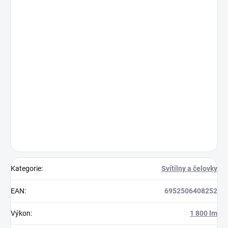
Kategorie
:
Svítilny a čelovky
EAN
:
6952506408252
Výkon
:
1 800 lm