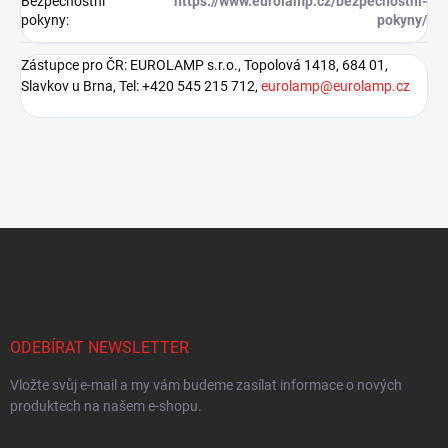
Bezpečnostní
https://www.eurolamp.cz/bezpecnostni-
pokyny
:
pokyny/
Zástupce pro ČR: EUROLAMP s.r.o., Topolová 1418, 684 01,
Slavkov u Brna, Tel: +420 545 215 712,
eurolamp@eurolamp.cz
Z
á
p
a
t
í
ODEBÍRAT NEWSLETTER
Vložte svůj e-mail a my vám budeme zasílat informace o nových
produktech na našem e-shopu.