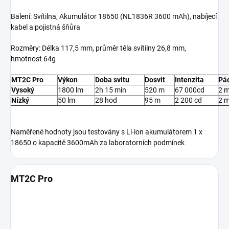
Balení: Svítilna, Akumulátor 18650 (NL1836R 3600 mAh), nabíjecí
kabel a pojistná šňůra
Rozměry: Délka 117,5 mm, průměr těla svítilny 26,8 mm,
hmotnost 64g
MT2C Pro
Výkon
Doba svitu
Dosvit
Intenzita
Pá
Vysoký
1800 lm
2h 15 min
520 m
67 000cd
2 
Nízký
50 lm
28 hod
95 m
2 200 cd
2 
Naměřené hodnoty jsou testovány s Li-ion akumulátorem 1 x
18650 o kapacitě 3600mAh za laboratorních podmínek
MT2C Pro