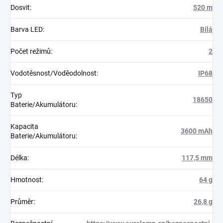
Dosvit
:
520 m
Barva LED
:
Bílá
Počet režimů
:
2
Vodotěsnost/Voděodolnost
:
IP68
Typ
18650
Baterie/Akumulátoru
:
Kapacita
3600 mAh
Baterie/Akumulátoru
:
Délka
:
117,5 mm
Hmotnost
:
64 g
Průměr
:
26,8 g