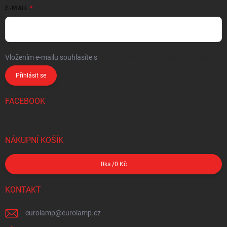
E-MAIL
Vložením e-mailu souhlasíte s
podmínkami ochrany osobních údajů
Přihlásit se
FACEBOOK
NÁKUPNÍ KOŠÍK
0
ks /
0 Kč
KONTAKT
eurolamp
@
eurolamp.cz