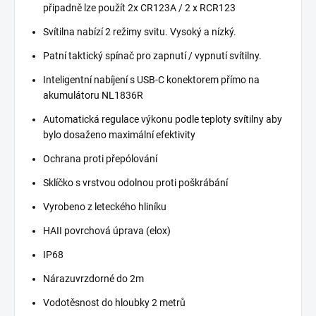
připadně lze použít 2x CR123A / 2 x RCR123
Svítilna nabízí 2 režimy svitu. Vysoký a nízký.
Patní taktický spínač pro zapnutí / vypnutí svítilny.
Inteligentní nabíjení s USB-C konektorem přímo na
akumulátoru NL1836R
Automatická regulace výkonu podle teploty svítilny aby
bylo dosaženo maximální efektivity
Ochrana proti přepólování
Sklíčko s vrstvou odolnou proti poškrábání
Vyrobeno z leteckého hliníku
HAII povrchová úprava (elox)
IP68
Nárazuvrzdorné do 2m
Vodotěsnost do hloubky 2 metrů