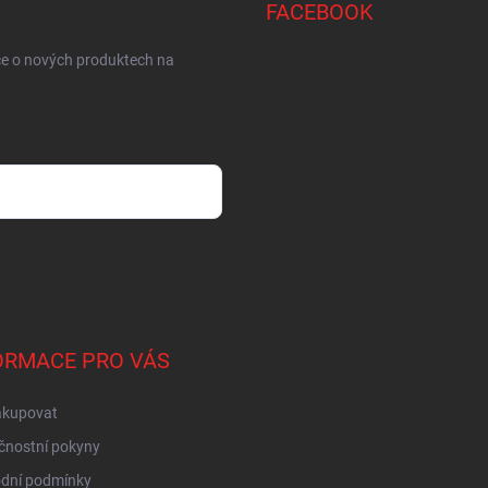
FACEBOOK
ce o nových produktech na
sobních údajů
ORMACE PRO VÁS
akupovat
čnostní pokyny
dní podmínky