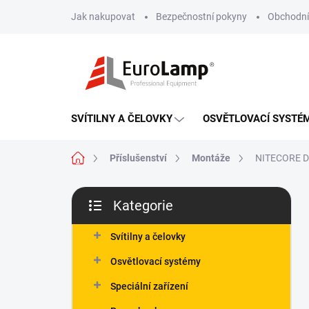
Přejít
Jak nakupovat
Bezpečnostní pokyny
Obchodní
na
obsah
SVÍTILNY A ČELOVKY
OSVĚTLOVACÍ SYSTÉ
Domů
Příslušenství
Montáže
NITECORE Dr
P
Kategorie
o
Přeskočit
s
kategorie
t
Svítilny a čelovky
r
Osvětlovací systémy
a
n
Speciální zařízení
n