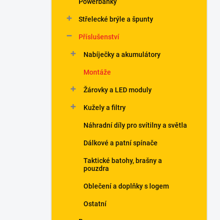
Powerbanky
í
p
Střelecké brýle a špunty
a
n
Příslušenství
e
Nabíječky a akumulátory
l
Montáže
Žárovky a LED moduly
Kužely a filtry
Náhradní díly pro svítilny a světla
Dálkové a patní spínače
Taktické batohy, brašny a
pouzdra
Oblečení a doplňky s logem
Ostatní