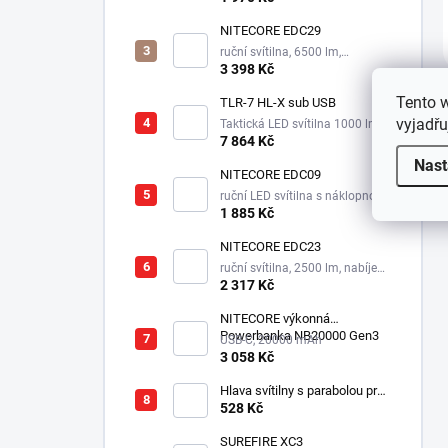
NITECORE EDC29
ruční svítilna, 6500 lm,
integrovaný aku 2500 mAh
3 398 Kč
Tento 
TLR-7 HL-X sub USB
vyjadřu
Taktická LED svítilna 1000 lm,
1xSL-B9 nabíjecí aku.
7 864 Kč
Nast
NITECORE EDC09
ruční LED svítilna s náklopnou
hlavou, 3 odstíny bílé,
1 885 Kč
integrovaný aku 1100 mAh
NITECORE EDC23
ruční svítilna, 2500 lm, nabíjecí
USB-C, integrovaný aku 1500
2 317 Kč
mAh, 280 m
NITECORE výkonná
Powerbanka NB20000 Gen3
USB-C, 20000 mAh
3 058 Kč
Hlava svítilny s parabolou pro
Survivor LED XPE
528 Kč
SUREFIRE XC3