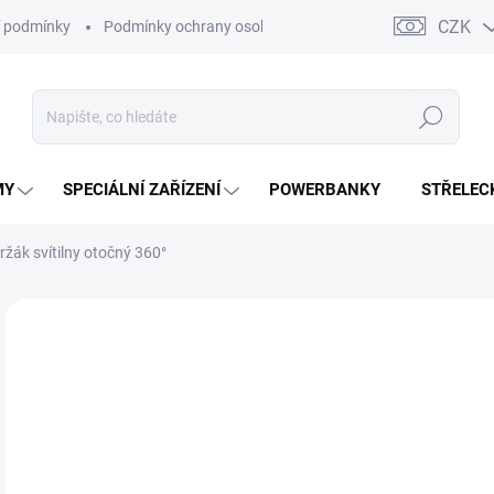
CZK
 podmínky
Podmínky ochrany osobních údajů
Kontakty
Moj
Hledat
MY
SPECIÁLNÍ ZAŘÍZENÍ
POWERBANKY
STŘELEC
žák svítilny otočný 360°
ZNAČKA:
NITECORE
5
424
Měr
NA
cena
DETA