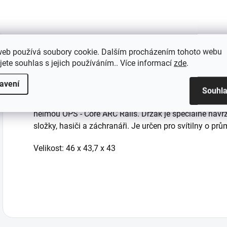
Popis
Parametry produkt
web používá soubory cookie. Dalším procházením tohoto webu
jete souhlas s jejich používáním.. Více informací
zde
.
avení
Souhl
Nitecore LMA1 je držák svítilny na helmu, otočný 360°
helmou OPS - Core ARC Rails. Držák je speciálně navrž
složky, hasiči a záchranáři. Je určen pro svítilny o prů
Velikost: 46 x 43,7 x 43