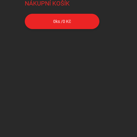
NÁKUPNÍ KOŠÍK
0
ks /
0 Kč