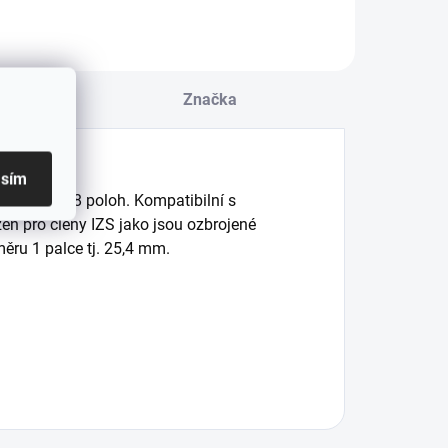
u
Značka
asím
 v rozmezí 8 poloh. Kompatibilní s
en pro členy IZS jako jsou ozbrojené
měru 1 palce tj. 25,4 mm.