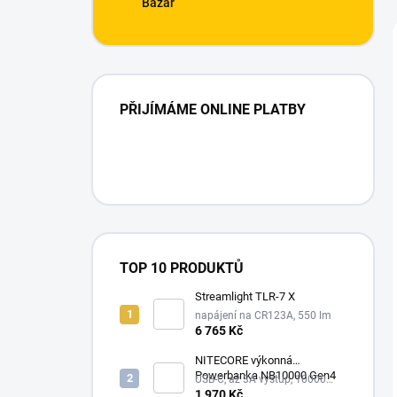
Bazar
PŘIJÍMÁME ONLINE PLATBY
TOP 10 PRODUKTŮ
Streamlight TLR-7 X
napájení na CR123A, 550 lm
6 765 Kč
NITECORE výkonná
Powerbanka NB10000 Gen4
USB-C, až 3A výstup, 10000
mAh
1 970 Kč